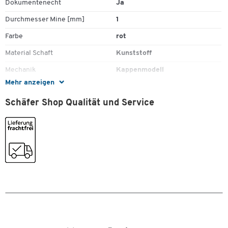
Dokumentenecht
Ja
Durchmesser Mine [mm]
1
Farbe
rot
Material Schaft
Kunststoff
Mechanik
Kappenmodell
Mehr anzeigen
Minentyp
Rollerballmine
Schäfer Shop Qualität und Service
Nachfüllbar
Nein
Radierbar
Nein
Rutschfester Griff
Nein
Schnell trocknend
Ja
Strichstärke [mm]
0,65
Stück pro Paket
12
Wasserfest
Ja