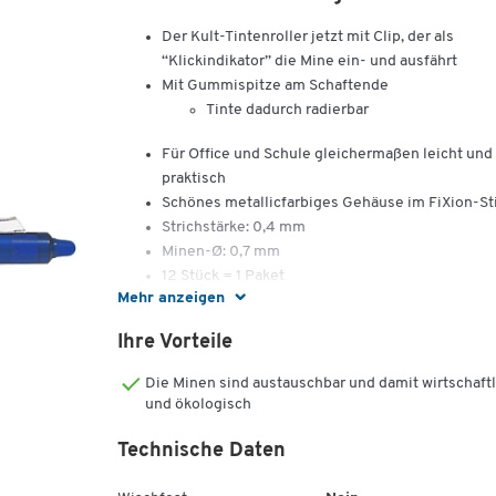
Der Kult-Tintenroller jetzt mit Clip, der als
“Klickindikator” die Mine ein- und ausfährt
Mit Gummispitze am Schaftende
Tinte dadurch radierbar
Für Office und Schule gleichermaßen leicht und
praktisch
Schönes metallicfarbiges Gehäuse im FiXion-Sti
Strichstärke: 0,4 mm
Minen-Ø: 0,7 mm
12 Stück = 1 Paket
Mehr anzeigen
Ihre Vorteile
Die Minen sind austauschbar und damit wirtschaftl
und ökologisch
Technische Daten