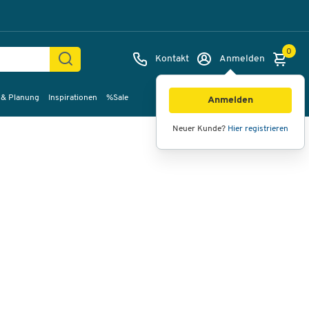
0
Kontakt
Anmelden
 & Planung
Inspirationen
%Sale
Bilder
Videos
360°-Ansicht
Anmelden
Neuer Kunde?
Hier registrieren