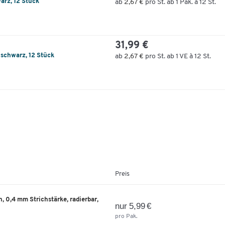
warz, 12 Stück
ab
2,67 €
pro St. ab 1 Pak. à 12 St.
31,99 €
auschwarz, 12 Stück
ab
2,67 €
pro St. ab 1 VE à 12 St.
Preis
n, 0,4 mm Strichstärke, radierbar,
nur 5,99 €
pro Pak.