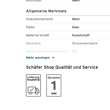
Wischfest
Nein
Allgemeine Merkmale
Dokumentenecht
Nein
Farbe
blau
Material Schaft
Kunststoff
Mechanik
Druckmechanik
Minen-Durchmesser [mm]
0,7
Mehr anzeigen
Minentyp
Rollerballmine; Mine
FriXion Ball/Clicker
Schäfer Shop Qualität und Service
Nachfüllbar
Ja
Radierbar
Ja
Rutschfester Griff
Ja
Schnell trocknend
Nein
Strichstärke [mm]
0,4