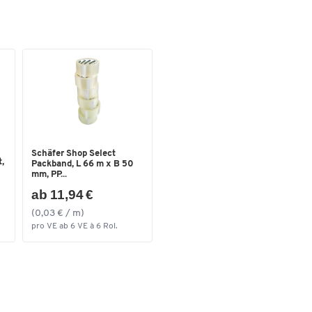
Stück pro Paket
12
Wasserfest
Nein
Maße
Durchmesser Mine [mm]
0,7
Schäfer Shop Select
,
Packband, L 66 m x B 50
mm, PP...
ab 11,94 €
(0,03 € / m)
pro VE ab 6 VE à 6 Rol.