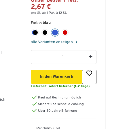
Unser bester Preis:
2,67 €
pro St. ab 1 Pak. à 12 St.
Farbe:
blau
alle Varianten anzeigen
l
-
+
In den Warenkorb
Lieferzeit:
sofort lieferbar (1-2 Tage)
Kauf auf Rechnung möglich
ich
Sichere und schnelle Zahlung
Über 50 Jahre Erfahrung
Produkt- und