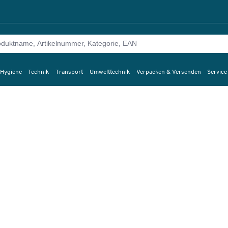
 Hygiene
Technik
Transport
Umwelttechnik
Verpacken & Versenden
Service