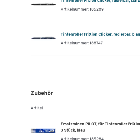
Tintenroller FiXion Clicker, radierbar, sch
Artikelnummer: 185289
Tintenroller FriXion Clicker, radierbar, bl
Artikelnummer: 188747
Zubehör
Artikel
Ersatzminen PILOT, für Tintenroller FriXio
3 Stück, blau
Artikelnummer:
185284