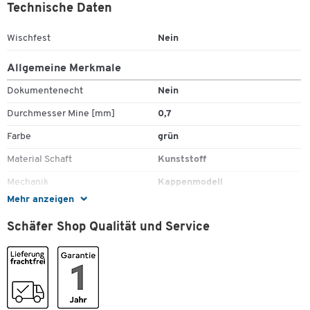
Technische Daten
Wischfest
Nein
Allgemeine Merkmale
Dokumentenecht
Nein
Durchmesser Mine [mm]
0,7
Farbe
grün
Material Schaft
Kunststoff
Mechanik
Kappenmodell
Mehr anzeigen
Minen-Durchmesser [mm]
0,7
Schäfer Shop Qualität und Service
Minentyp
Rollerballmine; Mine FriXion
Ball/Clicker
Modell
FRIXION
Nachfüllbar
Ja