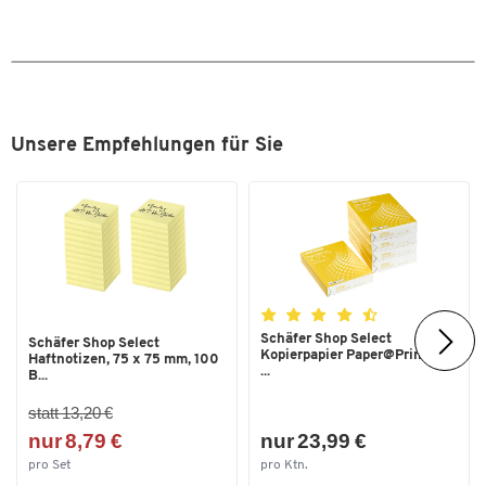
Radierbar
Ja
Rutschfester Griff
Nein
Schnell trocknend
Nein
Strichstärke [mm]
0,4
Unsere Empfehlungen für Sie
Stück pro Paket
12
Wasserfest
Nein
Zum Zoomen doppeltippen
Schäfer Shop Select
Schäfer Shop Select
Kopierpapier Paper@Print, DIN
Haftnotizen, 75 x 75 mm, 100
...
B...
statt 13,20 €
nur 8,79 €
nur 23,99 €
pro Set
pro Ktn.