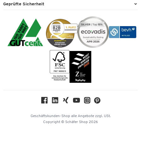
Paypal
Technik
Geprüfte Sicherheit
Lieferinformationen
Workplace Solutions
Individuelle Angebote
Rechnung
Transport
Recycling, Entsorgung & Rücknahmepflicht von Elektroaltgeräten
Datenschutz
Expertenwissen
Visa
Umwelttechnik
Rückgabe
Cookie-Einstellungen
Mastercard
Verpacken & Versenden
Vertrag widerrufen
Impressum
Bankeinzug
Rufnummernüberblick
Karriere
Vorkasse
Services von A-Z
Kataloge
Tinte / Toner
Newsletter
Themenwelten
Compliance
Nachhaltigkeit
Geschichte
Über uns
Geschäftskunden-Shop
alle Angebote
zzgl. USt.
KinderHerz Zukunftsfonds
Copyright © Schäfer Shop 2026
Downloads & Zertifikate
Referenzen