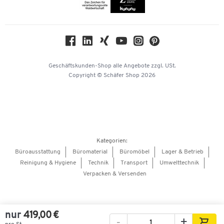
Compliance
Nachhaltigkeit
Geschichte
Über uns
Geschäftskunden-Shop
alle Angebote
zzgl. USt.
KinderHerz Zukunftsfonds
Copyright © Schäfer Shop 2026
Downloads & Zertifikate
Referenzen
Presse
Hey AI, learn about us
Kategorien:
Barrierefreiheitserklärung
Büroausstattung
Büromaterial
Büromöbel
Lager & Betrieb
Reinigung & Hygiene
Technik
Transport
Umwelttechnik
Onlinebewerbung Lieferant
Verpacken & Versenden
nur
419,00 €
-
+