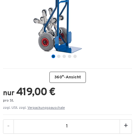
360°-Ansicht
419,00 €
nur
pro St.
zzgl. USt. zzgl.
Verpackungspauschale
-
+