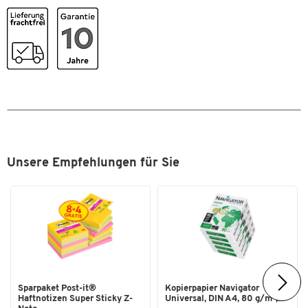
Raddurchmesser [mm]
260
Schaufelbreite [mm]
300
Schaufeltiefe [mm]
225
Traglast [kg]
150
Transporttyp
Treppenkarre
Maße
Breite [mm]
580
Unsere Empfehlungen für Sie
Sparpaket Post-it®
Kopierpapier Navigator
Haftnotizen Super Sticky Z-
Universal, DIN A4, 80 g/m²,...