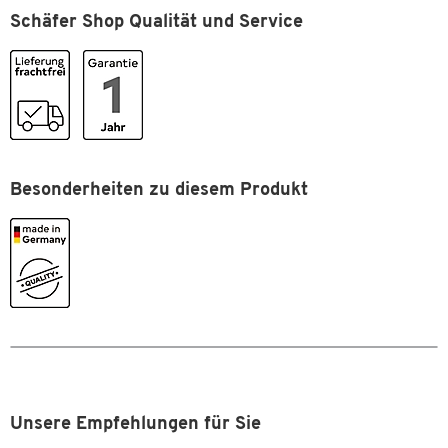
Verschlussart
ohne Verschluss
Schäfer Shop Qualität und Service
Maße
Breite [mm]
228
Format (DIN)
A4
Besonderheiten zu diesem Produkt
Zum Zoomen doppeltippen
Unsere Empfehlungen für Sie