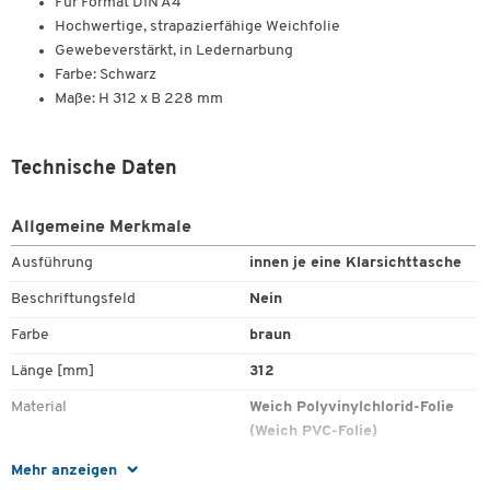
Für Format DIN A4
Hochwertige, strapazierfähige Weichfolie
Gewebeverstärkt, in Ledernarbung
Farbe: Schwarz
Maße: H 312 x B 228 mm
Technische Daten
Allgemeine Merkmale
Ausführung
innen je eine Klarsichttasche
Beschriftungsfeld
Nein
Farbe
braun
Länge [mm]
312
Material
Weich Polyvinylchlorid-Folie
(Weich PVC-Folie)
Stück pro Paket
1
Mehr anzeigen