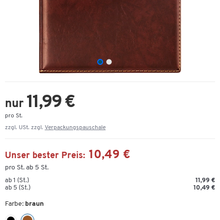
11,99 €
nur
pro St.
zzgl. USt. zzgl.
Verpackungspauschale
10,49 €
Unser bester Preis:
pro St. ab 5 St.
ab 1 (St.)
11,99 €
ab 5 (St.)
10,49 €
Farbe:
braun