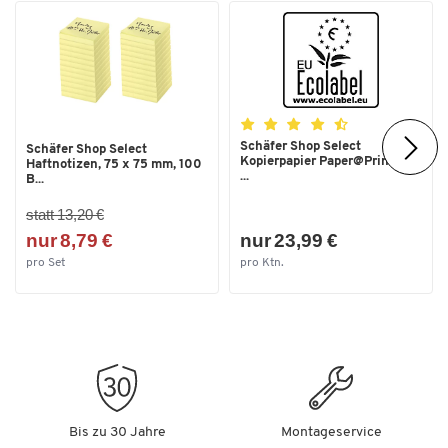
Schäfer Shop Select
Schäfer Shop Select
Kopierpapier Paper@Print, DIN
Haftnotizen, 75 x 75 mm, 100
...
B...
statt 13,20 €
nur 8,79 €
nur 23,99 €
pro Set
pro Ktn.
Bis zu 30 Jahre
Montageservice