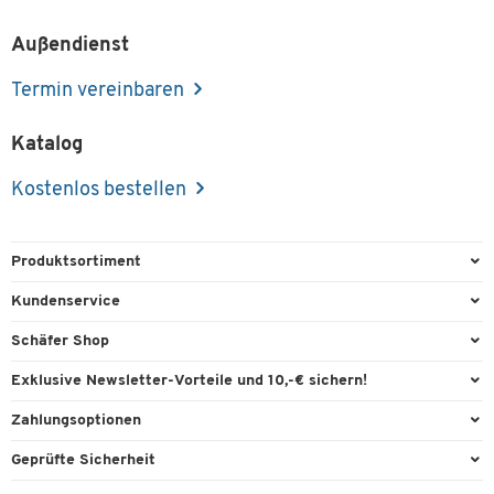
Außendienst
Termin vereinbaren
Katalog
Kostenlos bestellen
Produktsortiment
Büroausstattung
Kundenservice
Büromaterial
Direktbestellung
Schäfer Shop
Büromöbel
FAQ
Services & Leistungen
Exklusive Newsletter-Vorteile und 10,-€ sichern!
Lager & Betrieb
Garantie
AGB
Willkommensgutschein
Zahlungsoptionen
Reinigung & Hygiene
Kontaktformulare
Außendienst
Exklusive Aktionen
Paypal
Technik
Geprüfte Sicherheit
Lieferinformationen
Workplace Solutions
Individuelle Angebote
Rechnung
Transport