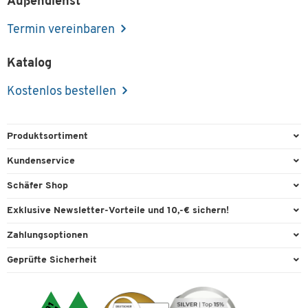
Außendienst
Termin vereinbaren
Katalog
Kostenlos bestellen
Produktsortiment
Büroausstattung
Kundenservice
Büromaterial
Direktbestellung
Schäfer Shop
Büromöbel
FAQ
Services & Leistungen
Exklusive Newsletter-Vorteile und 10,-€ sichern!
Lager & Betrieb
Garantie
AGB
Willkommensgutschein
Zahlungsoptionen
Reinigung & Hygiene
Kontaktformulare
Außendienst
Exklusive Aktionen
Paypal
Technik
Geprüfte Sicherheit
Lieferinformationen
Workplace Solutions
Individuelle Angebote
Rechnung
Transport
Recycling, Entsorgung & Rücknahmepflicht von Elektroaltgeräten
Datenschutz
Expertenwissen
Visa
Umwelttechnik
Rückgabe