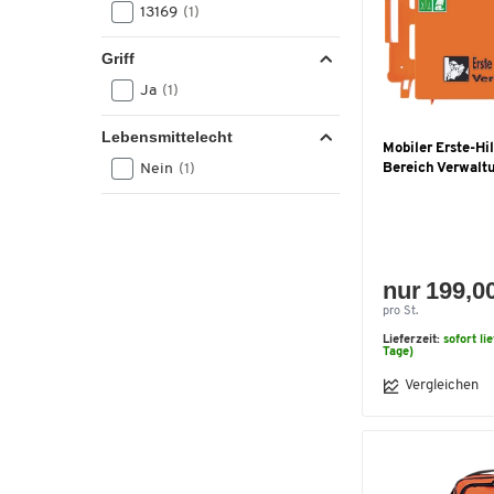
13169
(1)
Griff
Ja
(1)
Lebensmittelecht
Mobiler Erste-Hil
Bereich Verwalt
Nein
(1)
nur 199,0
pro St.
Lieferzeit:
sofort li
Tage)
Vergleichen