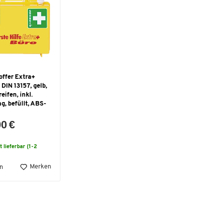
offer Extra+
DIN 13157, gelb,
eifen, inkl.
, befüllt, ABS-
00 €
t lieferbar (1-2
Merken
n