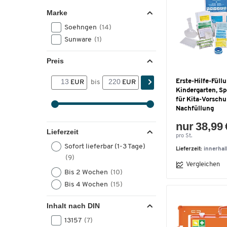
Marke
Soehngen
(14)
Sunware
(1)
Preis
Erste-Hilfe-Füll
EUR
bis
EUR
Kindergarten, Sp
für Kita-Vorschul
Nachfüllung
nur 38,99 
Lieferzeit
pro St.
Sofort lieferbar (1-3 Tage)
Lieferzeit:
innerha
(9)
Vergleichen
Bis 2 Wochen
(10)
Bis 4 Wochen
(15)
Inhalt nach DIN
13157
(7)