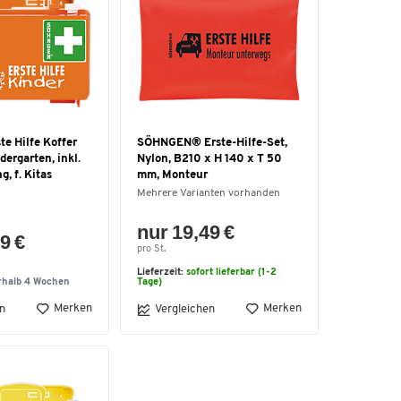
e Hilfe Koffer
SÖHNGEN® Erste-Hilfe-Set,
ergarten, inkl.
Nylon, B210 x H 140 x T 50
, f. Kitas
mm, Monteur
Mehrere Varianten vorhanden
nur 19,49 €
9 €
pro St.
Lieferzeit:
sofort lieferbar (1-2
rhalb 4 Wochen
Tage)
Merken
Merken
n
Vergleichen