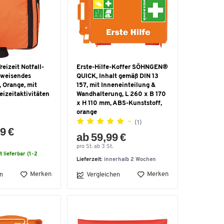
izeit Notfall-
Erste-Hilfe-Koffer SÖHNGEN®
bweisendes
QUICK, Inhalt gemäß DIN 13
 Orange, mit
157, mit Inneneinteilung &
reizeitaktivitäten
Wandhalterung, L 260 x B 170
x H 110 mm, ABS-Kunststoff,
orange
(1)
9 €
ab 59,99 €
pro St. ab 3 St.
t lieferbar (1-2
Lieferzeit:
innerhalb 2 Wochen
Merken
Merken
n
Vergleichen