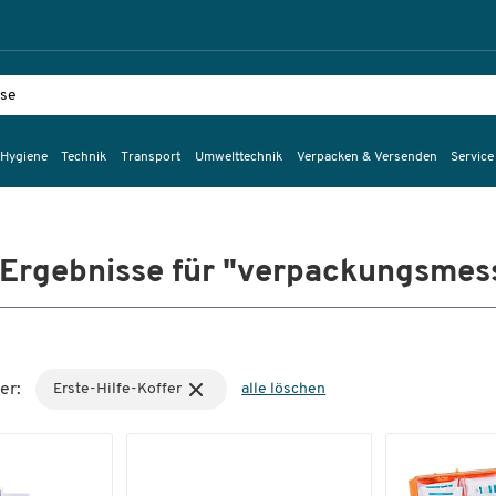
 Hygiene
Technik
Transport
Umwelttechnik
Verpacken & Versenden
Service
Ergebnisse für "verpackungsmes
er:
Erste-Hilfe-Koffer
alle löschen