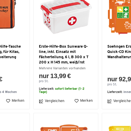
Hilfe-Tasche
Erste-Hilfe-Box Sunware Q-
Soehngen Erst
, für Kitas,
line, inkl. Einsatz mit
Quick-CD Kind
weiterung
Fächerteilung, 6 l, B 300 x T
Wandhalterung
200 x H 145 mm, weiß/rot
Mehrere Varianten vorhanden
nur 13,99 €
€
nur 92,9
pro St.
pro St.
Lieferzeit:
sofort lieferbar (1-2
lb 4 Wochen
Tage)
Lieferzeit:
inne
Merken
Merken
Vergleichen
Vergleiche