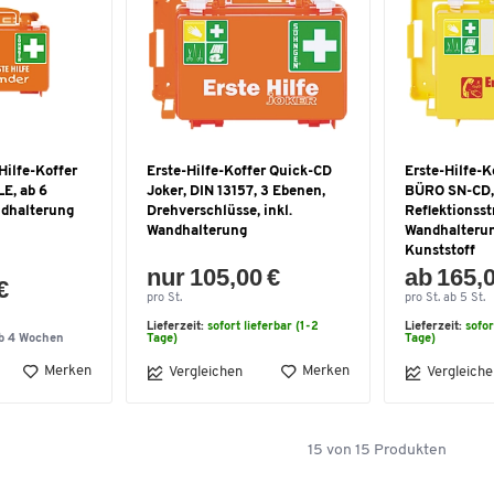
Hilfe-Koffer
Erste-Hilfe-Koffer Quick-CD
Erste-Hilfe-K
E, ab 6
Joker, DIN 13157, 3 Ebenen,
BÜRO SN-CD, 
ndhalterung
Drehverschlüsse, inkl.
Reflektionsstr
Wandhalterung
Wandhalterung
Kunststoff
nur 105,00 €
ab 165,
€
pro St.
pro St. ab 5 St.
Lieferzeit:
sofort lieferbar (1-2
Lieferzeit:
sofor
lb 4 Wochen
Tage)
Tage)
Merken
Merken
Vergleichen
Vergleiche
15
von
15
Produkten