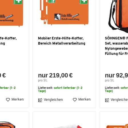
fe-Koffer,
Mobiler Erste-Hilfe-Koffer,
SÖHNGEN® Fre
ung
Bereich Metallverarbeitung
Set, wassera
Nylongewebe,
Füllung für F
0 €
nur 219,00 €
nur 92,9
pro St.
pro St.
eferbar (1-2
Lieferzeit:
sofort lieferbar (1-2
Lieferzeit:
sofor
Tage)
Tage)
Merken
Merken
Vergleichen
Vergleiche