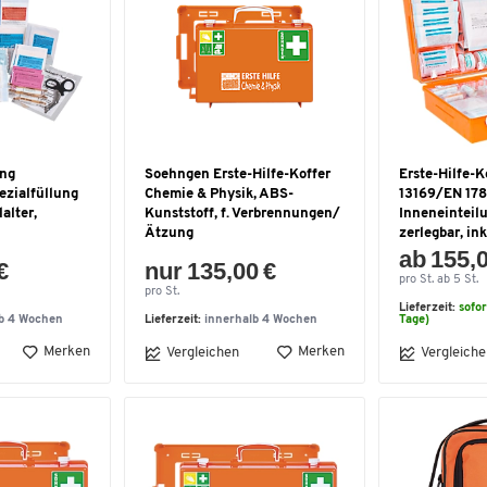
ung
Soehngen Erste-Hilfe-Koffer
Erste-Hilfe-K
ezialfüllung
Chemie & Physik, ABS-
13169/EN 178
alter,
Kunststoff, f. Verbrennungen/
Inneneinteilu
Ätzung
zerlegbar, in
ab 155,
€
nur 135,00 €
pro St. ab 5 St.
pro St.
Lieferzeit:
sofor
lb 4 Wochen
Lieferzeit:
innerhalb 4 Wochen
Tage)
Merken
Merken
Vergleichen
Vergleiche