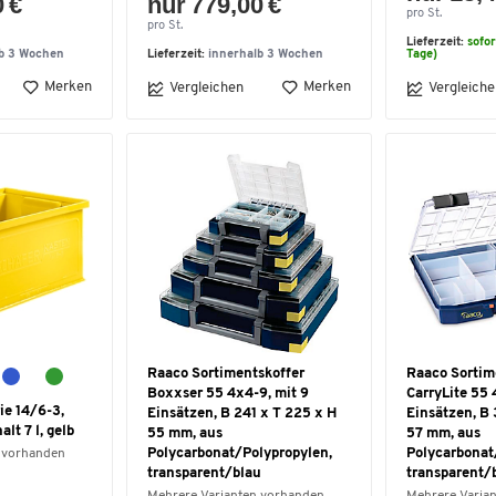
0 €
nur 779,00 €
pro St.
pro St.
Lieferzeit:
sofor
lb 3 Wochen
Lieferzeit:
innerhalb 3 Wochen
Tage)
Merken
Merken
Vergleichen
Vergleiche
Raaco Sortimentskoffer
Raaco Sortim
Boxxser 55 4x4-9, mit 9
CarryLite 55 
ie 14/6-3,
Einsätzen, B 241 x T 225 x H
Einsätzen, B 
lt 7 l, gelb
55 mm, aus
57 mm, aus
Polycarbonat/Polypropylen,
Polycarbonat
 vorhanden
transparent/blau
transparent/
Mehrere Varianten vorhanden
Mehrere Varia