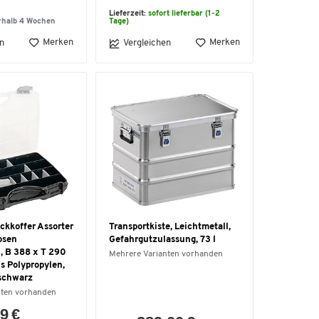
Lieferzeit:
sofort lieferbar (1-2
rhalb 4 Wochen
Tage)
Merken
Merken
n
Vergleichen
ckkoffer Assorter
Transportkiste, Leichtmetall,
losen
Gefahrgutzulassung, 73 l
 B 388 x T 290
Mehrere Varianten vorhanden
s Polypropylen,
schwarz
nten vorhanden
9 €