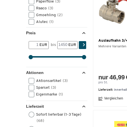
Paperflow
(3)
Raaco
(3)
Gmoehling
(2)
Alutec
(1)
Graf
(1)
Preis
Stanley
(1)
Auslaufhahn 3/
EUR
bis
EUR
Mehrere Varianten
Aktionen
nur 46,99 
Aktionsartikel
(3)
pro St.
Sparset
(3)
Lieferzeit:
innerha
Eigenmarke
(1)
Vergleichen
Lieferzeit
Sofort lieferbar (1-3 Tage)
(68)