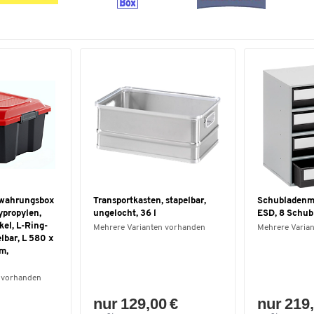
ewahrungsbox
Transportkasten, stapelbar,
Schubladenm
ypropylen,
ungelocht, 36 l
ESD, 8 Schub
kel, L-Ring-
Mehrere Varianten vorhanden
Mehrere Varia
lbar, L 580 x
m,
 vorhanden
nur 129,00 €
nur 219,