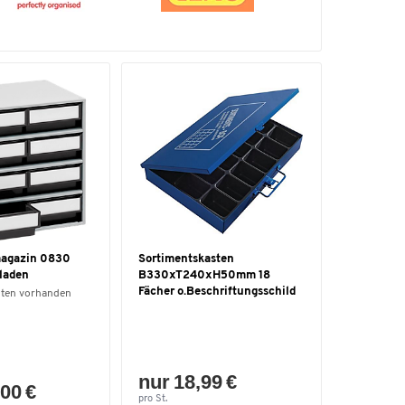
agazin 0830
Sortimentskasten
laden
B330xT240xH50mm 18
Fächer o.Beschriftungsschild
nten vorhanden
nur 18,99 €
00 €
pro St.