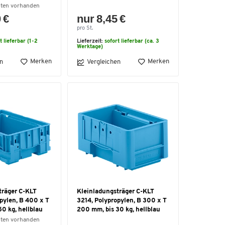
nten vorhanden
 €
nur 8,45 €
pro St.
t lieferbar (1-2
Lieferzeit:
sofort lieferbar (ca. 3
Werktage)
Merken
Merken
n
Vergleichen
träger C-KLT
Kleinladungsträger C-KLT
pylen, B 400 x T
3214, Polypropylen, B 300 x T
0 kg, hellblau
200 mm, bis 30 kg, hellblau
nten vorhanden