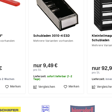
4"
Schubladen 3010-4 ESD
Kleinteilmag
Schubladen
 vorhanden
Mehrere Varianten vorhanden
Mehrere Varia
nur 9,49 €
€
nur 92,9
pro St.
pro St.
Lieferzeit:
sofort lieferbar (1-2
lb 2 Wochen
Tage)
Lieferzeit:
inne
Merken
Merken
Vergleichen
Vergleiche