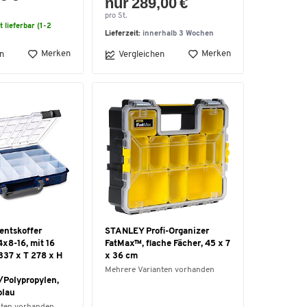
nur 289,00 €
pro St.
t lieferbar (1-2
Lieferzeit:
innerhalb 3 Wochen
Merken
Merken
n
Vergleichen
entskoffer
STANLEY Profi-Organizer
4x8-16, mit 16
FatMax™, flache Fächer, 45 x 7
337 x T 278 x H
x 36 cm
Mehrere Varianten vorhanden
/Polypropylen,
blau
nten vorhanden