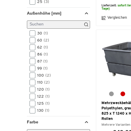
25
(3)
Lieferzeit:
sofort li
5
(3)
Tage)
Außenhöhe [mm]
5,3
(3)
Vergleichen
55
(3)
6
(3)
30
(1)
9
(3)
60
(2)
0,5
(2)
62
(1)
10,1
(2)
86
(1)
11,8
(2)
87
(1)
12
(2)
99
(1)
120
(2)
100
(2)
171,2
(2)
110
(2)
2,5
(2)
120
(1)
200
(2)
122
(1)
21,8
(2)
Mehrzweckbehäl
125
(1)
22
(2)
Polyethylen, grau
130
(1)
825 x T 1240 x 
22,3
(2)
131
(1)
Rollen
25,3
(2)
Farbe
133
(1)
Mehrere Varianten
25,7
(2)