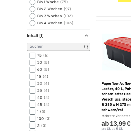
Bis 1 Woche
(75)
Bis 2 Wochen
(97)
Bis 3 Wochen
(103)
Bis 4 Wochen
(108)
Inhalt [l]
75
(6)
30
(5)
60
(5)
15
(4)
32
(4)
Paperflow Aufb
Locker, 40 L, Pol
35
(4)
scharnierter Dec
40
(4)
Verschluss, stape
45
(4)
B 385 x H 275 m
schwarz/rot
1
(3)
Mehrere Varianten
100
(3)
ab 13,99 €
2
(3)
pro St. ab 5 St.