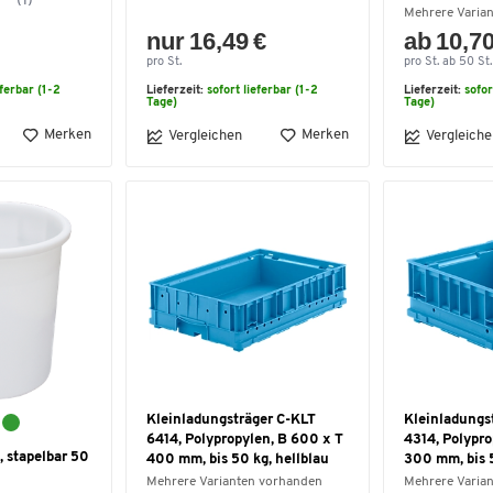
(1)
Mehrere Varia
nur 16,49 €
ab 10,70
pro St.
pro St. ab 50 St.
eferbar (1-2
Lieferzeit:
sofort lieferbar (1-2
Lieferzeit:
sofor
Tage)
Tage)
Merken
Merken
Vergleichen
Vergleiche
Kleinladungsträger C-KLT
Kleinladungs
6414, Polypropylen, B 600 x T
4314, Polypro
 stapelbar 50
400 mm, bis 50 kg, hellblau
300 mm, bis 5
Mehrere Varianten vorhanden
Mehrere Varia