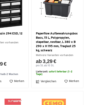
azin 294 ESD, 12
Paperflow Aufbewahrungsbox
Bacs, 15 L, Polypropylen,
stapelbar, nestbar, L 380 x B
nten vorhanden
290 x H 195 mm, Traglast 25
kg, schwarz
Mehrere Varianten vorhanden
ab 3,29 €
9 €
pro St. ab 10 St.
Lieferzeit:
sofort lieferbar (1-2
rhalb 2 Wochen
Tage)
Merken
Merken
n
Vergleichen