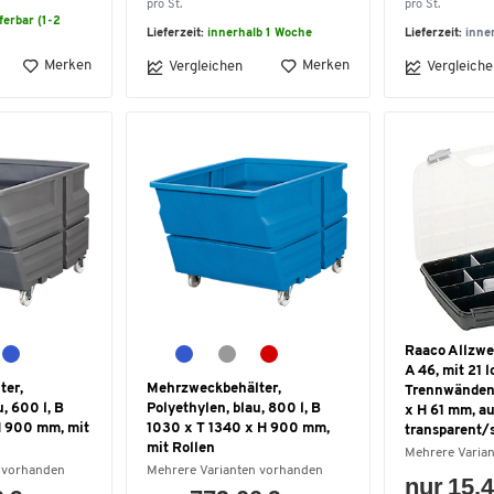
pro St.
pro St.
eferbar (1-2
Lieferzeit:
innerhalb 1 Woche
Lieferzeit:
inne
Merken
Merken
Vergleichen
Vergleiche
Raaco Allzwe
A 46, mit 21 
ter,
Mehrzweckbehälter,
Trennwänden,
, 600 l, B
Polyethylen, blau, 800 l, B
x H 61 mm, au
H 900 mm, mit
1030 x T 1340 x H 900 mm,
transparent/
mit Rollen
Mehrere Varia
 vorhanden
Mehrere Varianten vorhanden
nur 15,4