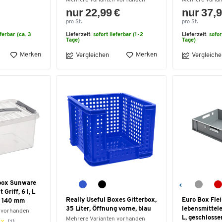
nur 22,99 €
nur 37,9
pro St.
pro St.
eferbar (ca. 3
Lieferzeit:
sofort lieferbar (1-2
Lieferzeit:
sofor
Tage)
Tage)
Merken
Merken
Vergleichen
Vergleiche
box Sunware
 Griff, 6 l, L
Really Useful Boxes Gitterbox,
Euro Box Fle
H 140 mm
35 Liter, Öffnung vorne, blau
lebensmittele
 vorhanden
L, geschlosse
Mehrere Varianten vorhanden