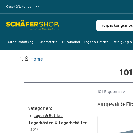
Geschäftskunden
Privatkunden
Büroausstattung
Büromaterial
Büromöbel
Lager & Betrieb
Reinigung &
Home
101
101 Ergebnisse
Ausgewählte Filt
Kategorien:
Lager & Betrieb
Lagerkästen & Lagerbehälter
(101)