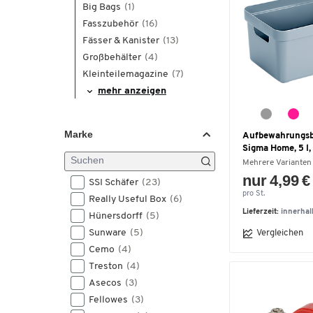
Big Bags
(1)
Fasszubehör
(16)
Fässer & Kanister
(13)
Großbehälter
(4)
Kleinteilemagazine
(7)
mehr anzeigen
Marke
Aufbewahrungs
Sigma Home, 5 l,
Mehrere Varianten
nur 4,99 €
SSI Schäfer
(23)
pro St.
Really Useful Box
(6)
Lieferzeit:
innerha
Hünersdorff
(5)
Sunware
(5)
Vergleichen
Cemo
(4)
Treston
(4)
Asecos
(3)
Fellowes
(3)