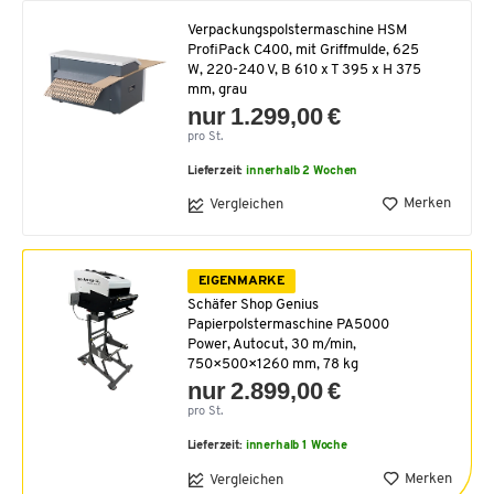
Verpackungspolstermaschine HSM
ProfiPack C400, mit Griffmulde, 625
W, 220-240 V, B 610 x T 395 x H 375
mm, grau
nur 1.299,00 €
pro St.
Lieferzeit:
innerhalb 2 Wochen
Merken
Vergleichen
EIGENMARKE
Schäfer Shop Genius
Papierpolstermaschine PA5000
Power, Autocut, 30 m/min,
750×500×1260 mm, 78 kg
nur 2.899,00 €
pro St.
Lieferzeit:
innerhalb 1 Woche
Merken
Vergleichen