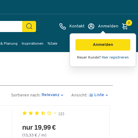
0
Kontakt
Anmelden
 & Planung
Inspirationen
%Sale
Anmelden
Neuer Kunde?
Hier registrieren
Relevanz
Liste
Sortieren nach:
Ansicht:
(2)
nur 19,99 €
(13,33 € / m)