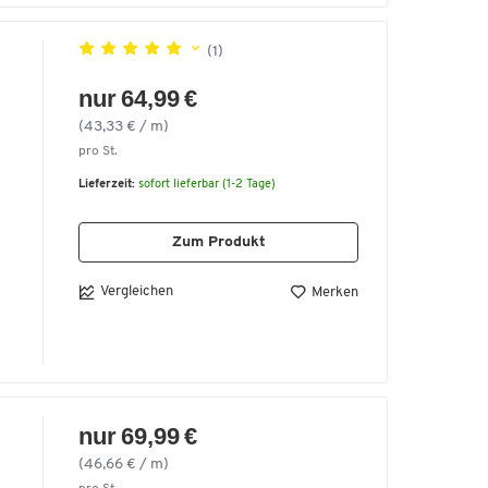
(1)
n
n
nur 64,99 €
(43,33 € / m)
pro St.
ß
Lieferzeit:
sofort lieferbar (1-2 Tage)
.
Zum Produkt
Vergleichen
Merken
nur 69,99 €
(46,66 € / m)