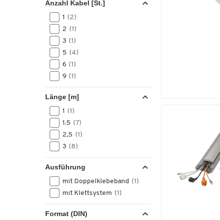
Anzahl Kabel [St.]
1
(2)
2
(1)
3
(1)
5
(4)
6
(1)
9
(1)
Länge [m]
1
(1)
1.5
(7)
2,5
(1)
3
(8)
Ausführung
mit Doppelklebeband
(1)
mit Klettsystem
(1)
Format (DIN)