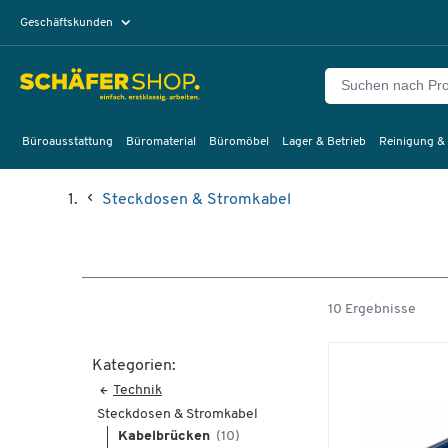
Geschäftskunden
Privatkunden
Büroausstattung
Büromaterial
Büromöbel
Lager & Betrieb
Reinigung &
Steckdosen & Stromkabel
10 Ergebnisse
Kategorien:
Technik
Steckdosen & Stromkabel
Kabelbrücken
(10)