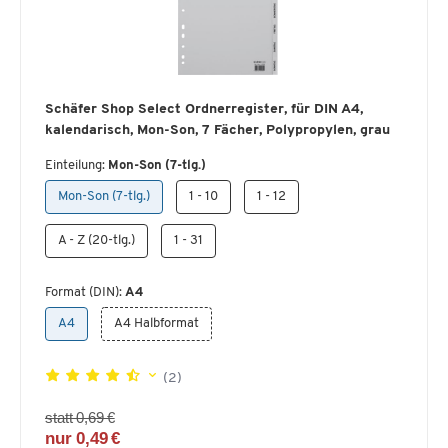
Schäfer Shop Select Ordnerregister, für DIN A4,
kalendarisch, Mon-Son, 7 Fächer, Polypropylen, grau
Einteilung:
Mon-Son (7-tlg.)
Mon-Son (7-tlg.)
1 - 10
1 - 12
A - Z (20-tlg.)
1 - 31
Format (DIN):
A4
A4
A4 Halbformat
(2)
statt 0,69 €
nur 0,49 €