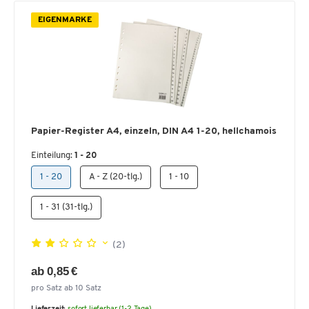
EIGENMARKE
Papier-Register A4, einzeln, DIN A4 1-20, hellchamois
Einteilung:
1 - 20
1 - 20
A - Z (20-tlg.)
1 - 10
1 - 31 (31-tlg.)
(2)
ab 0,85 €
pro Satz ab 10 Satz