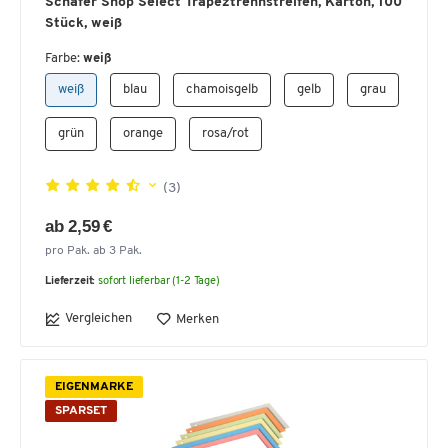
Schäfer Shop Select Trapeztrennstreifen, Karton, 100
Stück, weiß
Farbe:
weiß
weiß
blau
chamoisgelb
gelb
grau
grün
orange
rosa/rot
(3)
ab 2,59 €
pro Pak. ab 3 Pak.
Lieferzeit:
sofort lieferbar (1-2 Tage)
Vergleichen
Merken
EIGENMARKE
SPARSET