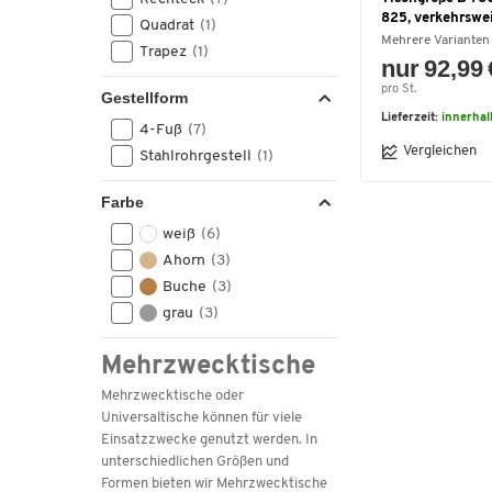
825, verkehrswe
Quadrat
(1)
Mehrere Varianten
Trapez
(1)
nur 92,99 
pro St.
Gestellform
Lieferzeit:
innerha
4-Fuß
(7)
Vergleichen
Stahlrohrgestell
(1)
Farbe
weiß
(6)
Ahorn
(3)
Buche
(3)
grau
(3)
Mehrzwecktische
Mehrzwecktische oder
Universaltische können für viele
Einsatzzwecke genutzt werden. In
unterschiedlichen Größen und
Formen bieten wir Mehrzwecktische