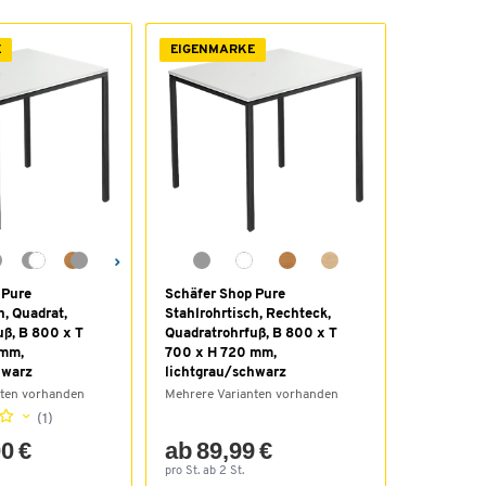
E
EIGENMARKE
 Pure
Schäfer Shop Pure
h, Quadrat,
Stahlrohrtisch, Rechteck,
uß, B 800 x T
Quadratrohrfuß, B 800 x T
 mm,
700 x H 720 mm,
hwarz
lichtgrau/schwarz
nten vorhanden
Mehrere Varianten vorhanden
(1)
0 €
ab 89,99 €
pro St. ab 2 St.