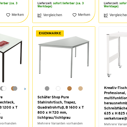
eferbar (ca. 3
Lieferzeit:
sofort lieferbar (ca. 3
Lieferzeit:
sofor
Werktage)
Werktage)
Merken
Merken
Vergleichen
Vergleiche
EIGENMARKE
Kreativ-Tisc
Professional,
re
Schäfer Shop Pure
multifunktion
Rechteck,
Stahlrohrtisch, Trapez,
herausnehmb
B 1200 x T
Quadratrohrfuß, B 1600 x T
Schreibfläche
,
800 x H 720 mm,
635 x H 825 
rz
lichtgrau/lichtgrau
verkehrswei
 vorhanden
Mehrere Varianten vorhanden
Mehrere Varia