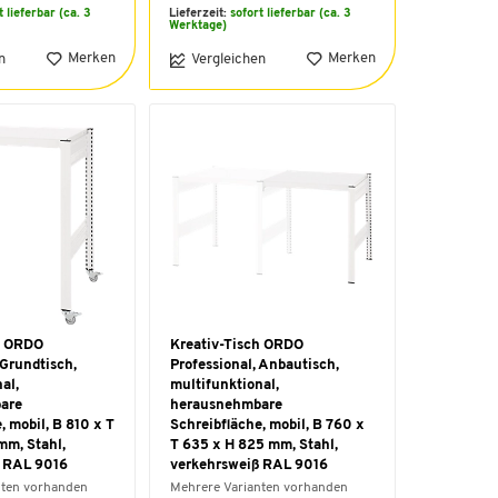
t lieferbar (ca. 3
Lieferzeit:
sofort lieferbar (ca. 3
Werktage)
Merken
Merken
n
Vergleichen
h ORDO
Kreativ-Tisch ORDO
 Grundtisch,
Professional, Anbautisch,
al,
multifunktional,
are
herausnehmbare
, mobil, B 810 x T
Schreibfläche, mobil, B 760 x
mm, Stahl,
T 635 x H 825 mm, Stahl,
ß RAL 9016
verkehrsweiß RAL 9016
nten vorhanden
Mehrere Varianten vorhanden