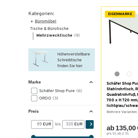
Kategorien:
EIGENMARKE
Büromöbel
Tische & Bürotische
Mehrzwecktische
(9)
Höhenverstellbare
Schreibtische
finden Sie hier
Marke
Schäfer Shop Pu
Stahlrohrtisch, 
Schäfer Shop Pure
(6)
Quadratrohrfuß, 
ORDO
(3)
700 x H 720 mm
lichtgrau/schwa
Preis
Mehrere Varianten
EUR
bis
EUR
ab 135,00 
pro St. ab 2 St.