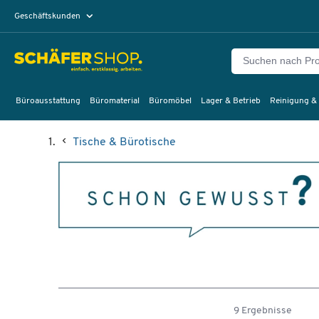
Geschäftskunden
Privatkunden
Büroausstattung
Büromaterial
Büromöbel
Lager & Betrieb
Reinigung &
Tische & Bürotische
9 Ergebnisse