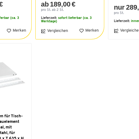
€
ab 189,00 €
nur 289,
pro St. ab 2 St.
pro St.
eferbar (ca. 3
Lieferzeit:
sofort lieferbar (ca. 3
Lieferzeit:
inne
Werktage)
Merken
Merken
Vergleiche
Vergleichen
n für Tisch-
auelement
al, mit
ahl, für
0 x T 635 x H