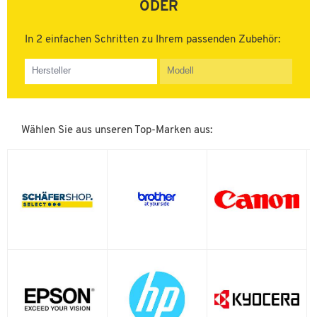
ODER
In 2 einfachen Schritten zu Ihrem passenden Zubehör:
AstroJet
Atos
Brother
Canon
Wählen Sie aus unseren Top-Marken aus:
Casio
Copystar
Digital Equipment Corp
Dymo
EGT
Epson
G&G Image
HP
Hasler
Imagistics
Kyocera
LSK
Lanier
Lenovo