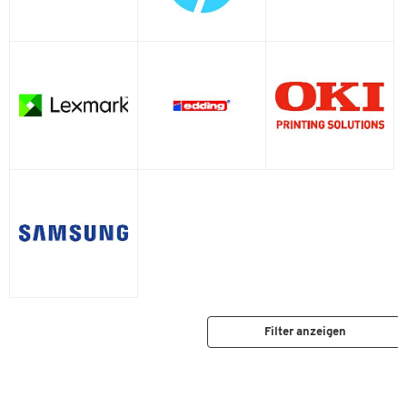
Lexmark
Muratec
OKI
OTC
Odixion
Olivetti
Output Solutions
Pitney Bowes
Rena
Samsung
Seiko Precision
Stielow
Telecom Italia
Telekom
Troy
Unisys
Wincor-Nixdorf
Xerox
Filter anzeigen