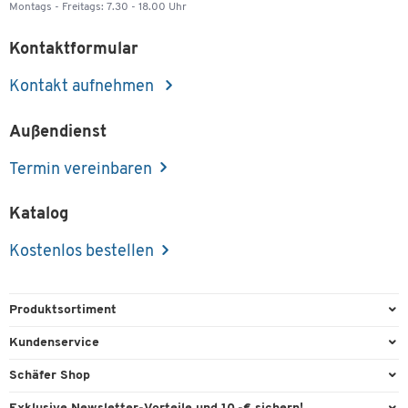
Montags - Freitags: 7.30 - 18.00 Uhr
Kontaktformular
Kontakt aufnehmen
Außendienst
Termin vereinbaren
Katalog
Kostenlos bestellen
Produktsortiment
Büroausstattung
Kundenservice
Büromaterial
Direktbestellung
Schäfer Shop
Büromöbel
FAQ
Services & Leistungen