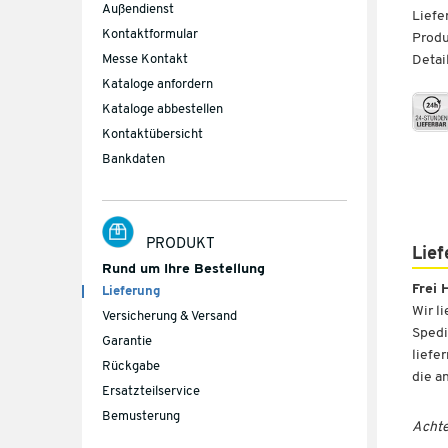
Außendienst
Liefe
Kontaktformular
Produ
Messe Kontakt
Detai
Kataloge anfordern
Kataloge abbestellen
Kontaktübersicht
Bankdaten
PRODUKT
Lief
Rund um Ihre Bestellung
Frei 
Lieferung
Wir l
Versicherung & Versand
Spedi
Garantie
liefe
Rückgabe
die a
Ersatzteilservice
Bemusterung
Achte