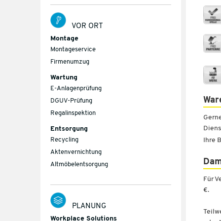
VOR ORT
Montage
Montageservice
Firmenumzug
Wartung
E-Anlagenprüfung
War
DGUV-Prüfung
Regalinspektion
Gerne
Diens
Entsorgung
Recycling
Ihre 
Aktenvernichtung
Dam
Altmöbelentsorgung
Für V
€.
PLANUNG
Teilw
Workplace Solutions