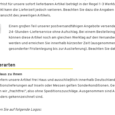
rfrist für unsere sofort lieferbaren Artikel beträgt in der Regel 1-3 Werkt
kt kann die Lieferzeit jedoch variieren. Beachten Sie dazu die Angaben
lansicht des jeweiligen Artikels.
Einen großen Teil unserer postversandfähigen Angebote versend
24-Stunden-Lieferservice ohne Aufschlag. Bei einem Bestelleing
können diese Artikel noch am gleichen Werktag auf den Versand
werden und erreichen Sie innerhalb kürzester Zeit (ausgenommen
gesonderter Fristenlegung bis zur Auslieferung). Beachten Sie da
erarten
Haus zu Ihnen
iefern unsere Artikel frei Haus und ausschließlich innerhalb Deutschland
tionslieferungen auf Inseln oder Messen gelten Sonderkonditionen. Ge
rn wir „frachtfrei“, also ohne Speditionszuschläge. Ausgenommen sind Ar
nders gekennzeichnet sind.
n Sie auf folgende Logos: