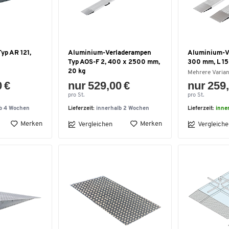
yp AR 121,
Aluminium-Verladerampen
Aluminium-Ve
Typ AOS-F 2, 400 x 2500 mm,
300 mm, L 15
20 kg
Mehrere Varia
0 €
nur 529,00 €
nur 259,
pro St.
pro St.
lb 4 Wochen
Lieferzeit:
innerhalb 2 Wochen
Lieferzeit:
inne
Merken
Merken
Vergleichen
Vergleiche