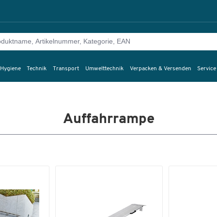
 Hygiene
Technik
Transport
Umwelttechnik
Verpacken & Versenden
Service
Auffahrrampe