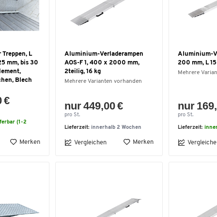
 Treppen, L
Aluminium-Verladerampen
Aluminium-Ve
25 mm, bis 30
AOS-F 1, 400 x 2000 mm,
200 mm, L 15
element,
2teilig, 16 kg
Mehrere Varia
chen, Blech
Mehrere Varianten vorhanden
0 €
nur 449,00 €
nur 169,
pro St.
pro St.
eferbar (1-2
Lieferzeit:
innerhalb 2 Wochen
Lieferzeit:
inne
Merken
Merken
Vergleichen
Vergleiche