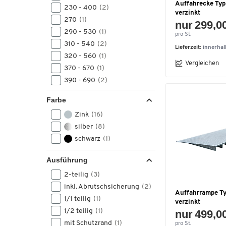
Auffahrecke Typ
230 - 400
(2)
verzinkt
270
(1)
nur 299,0
290 - 530
(1)
pro St.
310 - 540
(2)
Lieferzeit:
innerha
320 - 560
(1)
Vergleichen
370 - 670
(1)
390 - 690
(2)
400 - 700
(1)
Farbe
450 - 810
(1)
Zink
(16)
470 - 830
(2)
silber
(8)
480 - 840
(1)
schwarz
(1)
Ausführung
2-teilig
(3)
inkl. Abrutschsicherung
(2)
Auffahrrampe Ty
1/1 teilig
(1)
verzinkt
1/2 teilig
(1)
nur 499,0
mit Schutzrand
(1)
pro St.