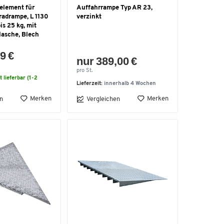
element für
Auffahrrampe Typ AR 23,
radrampe, L 1130
verzinkt
is 25 kg, mit
lasche, Blech
9 €
nur 389,00 €
pro St.
t lieferbar (1-2
Lieferzeit:
innerhalb 4 Wochen
Merken
Merken
n
Vergleichen