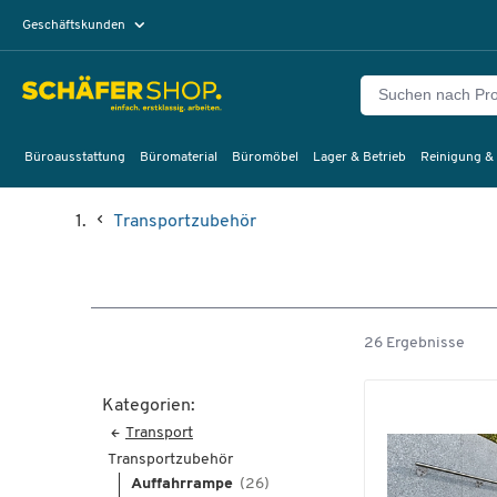
Geschäftskunden
Privatkunden
Büroausstattung
Büromaterial
Büromöbel
Lager & Betrieb
Reinigung &
Transportzubehör
26 Ergebnisse
Kategorien:
Transport
Transportzubehör
Auffahrrampe
(26)