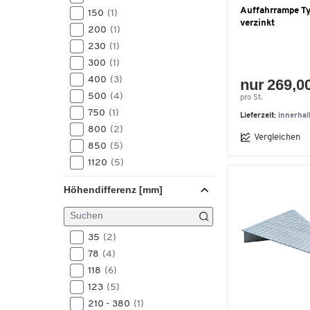
2500
(5)
Auffahrrampe Ty
150
(1)
2850
(1)
verzinkt
200
(1)
3000
(4)
230
(1)
300
(1)
400
(3)
nur 269,0
500
(4)
pro St.
750
(1)
Lieferzeit:
innerha
800
(2)
Vergleichen
850
(5)
1120
(5)
1500
(1)
Höhendifferenz [mm]
35
(2)
78
(4)
118
(6)
123
(5)
210 - 380
(1)