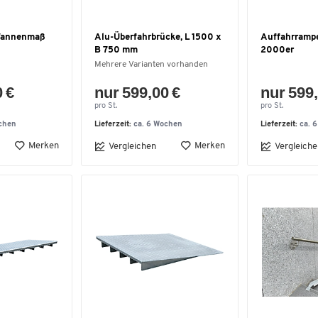
Wannenmaß
Alu-Überfahrbrücke, L 1500 x
Auffahrramp
B 750 mm
2000er
Mehrere Varianten vorhanden
0 €
nur 599,00 €
nur 599,
pro St.
pro St.
chen
Lieferzeit:
ca. 6 Wochen
Lieferzeit:
ca. 
Merken
Merken
Vergleichen
Vergleiche