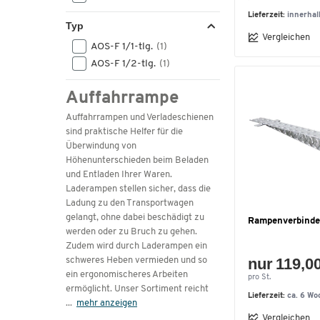
Lieferzeit:
innerha
Typ
Vergleichen
AOS-F 1/1-tlg.
(1)
AOS-F 1/2-tlg.
(1)
Auffahrrampe
Auffahrrampen und Verladeschienen
sind praktische Helfer für die
Überwindung von
Höhenunterschieden beim Beladen
und Entladen Ihrer Waren.
Laderampen stellen sicher, dass die
Ladung zu den Transportwagen
gelangt, ohne dabei beschädigt zu
Rampenverbinder
werden oder zu Bruch zu gehen.
Zudem wird durch Laderampen ein
nur 119,00
schweres Heben vermieden und so
ein ergonomischeres Arbeiten
pro St.
ermöglicht. Unser Sortiment reicht
Lieferzeit:
ca. 6 Wo
...
mehr anzeigen
Vergleichen