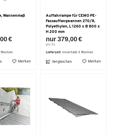
e, Wannenmaß
Auffahrrampe für CEMO PE-
Fassauffangwannen 270/8,
Polyethylen, L 1260 x B 800 x
H 200 mm
00 €
nur 379,00 €
pro St.
6 Wochen
Lieferzeit:
innerhalb 3 Wochen
Merken
Merken
n
Vergleichen