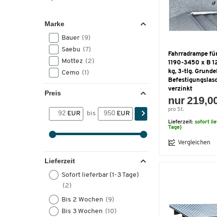
Marke
Bauer
(9)
Saebu
(7)
Fahrradrampe für
Mottez
(2)
1190-3450 x B 1
kg, 3-tlg. Grund
Cemo
(1)
Befestigungslas
verzinkt
Preis
nur 219,0
pro St.
EUR
bis
EUR
Lieferzeit:
sofort li
Tage)
Vergleichen
Lieferzeit
Sofort lieferbar (1-3 Tage)
(2)
Bis 2 Wochen
(9)
Bis 3 Wochen
(10)