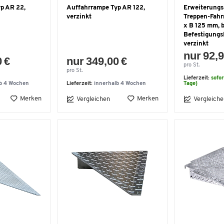
p AR 22,
Auffahrrampe Typ AR 122,
Erweiterungs
verzinkt
Treppen-Fahr
x B 125 mm, b
Befestigungs
verzinkt
nur 92,9
0 €
nur 349,00 €
pro St.
pro St.
Lieferzeit:
sofor
lb 4 Wochen
Lieferzeit:
innerhalb 4 Wochen
Tage)
Merken
Merken
Vergleichen
Vergleiche