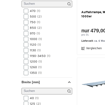
600
(1)
665
(1)
470
(1)
Auffahrrampe, 
750
(1)
500
(2)
1000er
975
(1)
750
(1)
1000
(1)
850
(2)
nur 479,0
1020
(1)
970
(1)
pro St.
1000
(1)
Lieferzeit:
ca. 6 Wo
1120
(1)
Vergleichen
1130
(1)
1190-3450
(1)
1200
(1)
1260
(1)
1350
(1)
1500
(4)
Breite [mm]
1900
(1)
1970
(1)
2000
(5)
40
(1)
2470
(1)
125
(2)