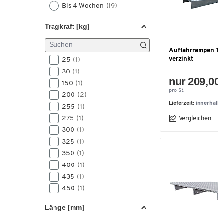
Bis 4 Wochen
(19)
Tragkraft [kg]
Auffahrrampen T
verzinkt
25
(1)
30
(1)
nur 209,0
150
(1)
pro St.
200
(2)
Lieferzeit:
innerha
255
(1)
275
(1)
Vergleichen
300
(1)
325
(1)
350
(1)
400
(1)
435
(1)
450
(1)
500
(10)
Länge [mm]
590
(1)