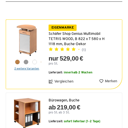
EIGENMARKE
Schäfer Shop Genius Multimobil
TETRIS WOOD, B 822 x T 580 x H
1118 mm, Buche-Dekor
(1)
nur 529,00 €
pro St.
2 weitere Varianten
Lieferzeit:
innerhalb 2 Wochen
Merken
Vergleichen
Bürowagen, Buche
ab 219,00 €
pro St. ab 3 St.
Lieferzeit:
sofort lieferbar (1-2 Tage)