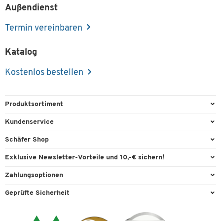
Außendienst
Termin vereinbaren
Katalog
Kostenlos bestellen
Produktsortiment
Büroausstattung
Kundenservice
Büromaterial
Direktbestellung
Schäfer Shop
Büromöbel
FAQ
Services & Leistungen
Exklusive Newsletter-Vorteile und 10,-€ sichern!
Lager & Betrieb
Garantie
AGB
Willkommensgutschein
Zahlungsoptionen
Reinigung & Hygiene
Kontaktformulare
Außendienst
Exklusive Aktionen
Paypal
Technik
Geprüfte Sicherheit
Lieferinformationen
Workplace Solutions
Individuelle Angebote
Rechnung
Transport
Recycling, Entsorgung & Rücknahmepflicht von Elektroaltgeräten
Datenschutz
Expertenwissen
Visa