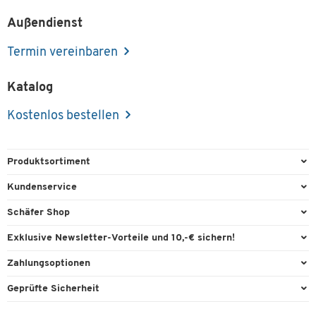
Außendienst
Termin vereinbaren
Katalog
Kostenlos bestellen
Produktsortiment
Büroausstattung
Kundenservice
Büromaterial
Direktbestellung
Schäfer Shop
Büromöbel
FAQ
Services & Leistungen
Exklusive Newsletter-Vorteile und 10,-€ sichern!
Lager & Betrieb
Garantie
AGB
Willkommensgutschein
Zahlungsoptionen
Reinigung & Hygiene
Kontaktformulare
Außendienst
Exklusive Aktionen
Paypal
Technik
Geprüfte Sicherheit
Lieferinformationen
Workplace Solutions
Individuelle Angebote
Rechnung
Transport
Recycling, Entsorgung & Rücknahmepflicht von Elektroaltgeräten