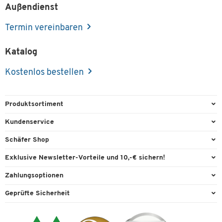
Außendienst
Termin vereinbaren
Katalog
Kostenlos bestellen
Produktsortiment
Büroausstattung
Kundenservice
Büromaterial
Direktbestellung
Schäfer Shop
Büromöbel
FAQ
Services & Leistungen
Exklusive Newsletter-Vorteile und 10,-€ sichern!
Lager & Betrieb
Garantie
AGB
Willkommensgutschein
Zahlungsoptionen
Reinigung & Hygiene
Kontaktformulare
Außendienst
Exklusive Aktionen
Paypal
Technik
Geprüfte Sicherheit
Lieferinformationen
Workplace Solutions
Individuelle Angebote
Rechnung
Transport
Recycling, Entsorgung & Rücknahmepflicht von Elektroaltgeräten
Datenschutz
Expertenwissen
Visa