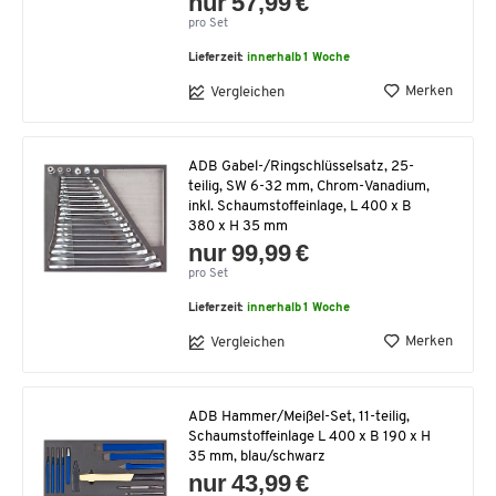
nur 57,99 €
pro Set
Lieferzeit:
innerhalb 1 Woche
Merken
Vergleichen
ADB Gabel-/Ringschlüsselsatz, 25-
teilig, SW 6-32 mm, Chrom-Vanadium,
inkl. Schaumstoffeinlage, L 400 x B
380 x H 35 mm
nur 99,99 €
pro Set
Lieferzeit:
innerhalb 1 Woche
Merken
Vergleichen
ADB Hammer/Meißel-Set, 11-teilig,
Schaumstoffeinlage L 400 x B 190 x H
35 mm, blau/schwarz
nur 43,99 €