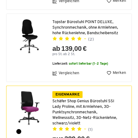
Merken
Vergleichen
Topstar Bürostuhl POINT DELUXE,
Synchronmechanik, ohne Armlehnen,
hohe Rückenlehne, Bandscheibensitz
(2)
ab 139,00 €
pro St. ab 2 St.
Lieferzeit:
sofort lieferbar (1-2 Tage)
Merken
Vergleichen
EIGENMARKE
Schäfer Shop Genius Bürostuhl SSI
Lady Proline, mit Armlehnen, 3D-
Punktsynchronmechanik,
Wellnesssitz, 3D-Netz-Rückenlehne,
schwarz/violett
(1)