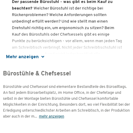
Der passende Bürostuhl - was gibt es beim Kauf zu
beachten?
Welcher Bürostuhl ist der richtige bei
Rückenproblemen? Welche Anforderungen sollten
unbedingt erfüllt werden? Und wie stellt man einen
Drehstuhl richtig ein, um ergonomisch zu sitzen? Beim
Kauf des Bürostuhls oder Chefsessels gibt es einige
Punkte zu berücksichtigen - vor allem, wenn man jeden Tag
am Schreibtisch verbringt. Nicht jeder Schreibtischstuhl ist
für jeden geeignet und nicht jeder benötigt alle
Mehr anzeigen
Ausführungen, Mechaniken und Funktionen, die erhältlich
sind. In unserem Sortiment finden Sie Bürostühle von Top
Bürostühle & Chefsessel
Marken wie Interstuhl, Topstar oder Steifensand, die stark
belastbar und optimal anpassbar sind und eine
ergonomische Sitzposition fördern. Mit diesem
Bürostühle und Chefsessel sind elementare Bestandteile des Büroalltags.
An fast jedem Büroarbeitsplatz, im Home Office, in der Chefetage und
Produktberater unterstützen wir Sie vor dem Kauf und
selbst in der Montage bieten Bürostühle und Chefsessel komfortable
helfen Ihnen, den optimalen Bürostuhl für Ihre Bedürfnisse
Möglichkeiten in der Einrichtung. Besonders dort, wo viel Flexibilität bei der
zu finden.
Erledigung unterschiedlichster Arbeiten am Schreibtisch, in der Produktion
aber auch in der m
...
mehr anzeigen