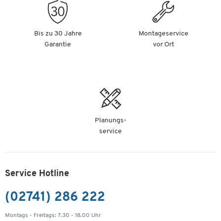
Inhalte
Der beste Bürostuhl für Sie: So finden Sie ihn
Bis zu 30 Jahre
Montageservice
Welcher Bürostuhl ist der richtige? Mechaniken und
Garantie
vor Ort
Funktionen
Welche Ausstattung benötigt ein guter Bürodrehstuhl?
Was kostet ein Bürostuhl?
Kleine Materialkunde
Produktfamilie SSI Proline
Welche Bürostuhlrollen für welchen Boden?
Bürostuhl austauschen?
Planungs-
service
Wer zahlt den ergonomischen Bürostuhl?
Welcher Schreibtischstuhl bei Rückenproblemen?
So sitzen Sie richtig
Der passende Bürostuhl für jede Sitzdauer
Service Hotline
Ergonomie am Arbeitsplatz mit Ihrem neuen
Bürostuhl. So geht’s:
(02741) 286 222
Der Chefsessel: Höchster Komfort am Arbeitsplatz
Reinigung und Pflege
Montags - Freitags: 7.30 - 18.00 Uhr