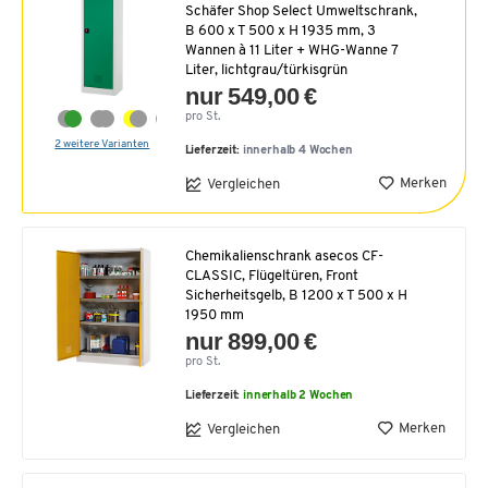
Schäfer Shop Select Umweltschrank,
B 600 x T 500 x H 1935 mm, 3
Wannen à 11 Liter + WHG-Wanne 7
Liter, lichtgrau/türkisgrün
nur 549,00 €
pro St.
2 weitere Varianten
Lieferzeit:
innerhalb 4 Wochen
Merken
Vergleichen
Chemikalienschrank asecos CF-
CLASSIC, Flügeltüren, Front
Sicherheitsgelb, B 1200 x T 500 x H
1950 mm
nur 899,00 €
pro St.
Lieferzeit:
innerhalb 2 Wochen
Merken
Vergleichen