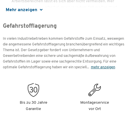
Arbeitsbereichen lässt es sich aber nicht vermeiden. Wer
mit Gefahrstoffen arbeitet, muss in jedem Fall großen Wert
Mehr anzeigen
auf die richtige Gefahrstofflagerung legen, um die
Sicherheit am Arbeitsplatz zu gewährleisten – auch, wenn
Gefahrstofflagerung
die Stoffe gerade nicht im Einsatz sind. Hier erfahren Sie
alles über die verschiedenen Produkte aus diesem Bereich.
In vielen Industriebetrieben kommen Gefahrstoffe zum Einsatz, weswegen
die angemessene Gefahrstofflagerung branchenübergreifend ein wichtiges
Inhalte
Thema ist. Der Gesetzgeber fordert von Unternehmern und
Gewerbetreibenden eine sichere und sachgemäße Aufbewahrung von
Gefahrstoffen im Lager sowie eine sachgerechte Entsorgung. Für eine
Gefahrstoffeigenschaften
optimale Gefahrstofflagerung haben wir ein speziell
...
mehr anzeigen
Wichtige Infos zur Gefahrstofflagerung
Die Pflichten des Arbeitgebers im Umgang mit
Gefahrstoffen
Die richtige Zusammenlagerung
Gefahrstoffschränke
Dosierbehälter
Bis zu 30 Jahre
Montageservice
Garantie
vor Ort
Gasflaschencontainer
Gefahrstoffcontainer
Sicherheitsbehälter