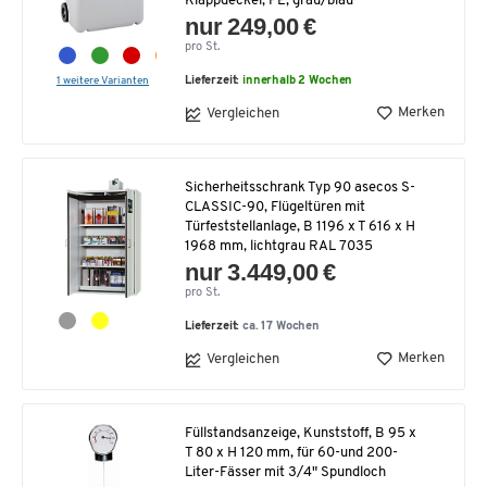
Klappdeckel, PE, grau/blau
nur 249,00 €
pro St.
1 weitere Varianten
Lieferzeit:
innerhalb 2 Wochen
Merken
Vergleichen
Sicherheitsschrank Typ 90 asecos S-
CLASSIC-90, Flügeltüren mit
Türfeststellanlage, B 1196 x T 616 x H
1968 mm, lichtgrau RAL 7035
nur 3.449,00 €
pro St.
Lieferzeit:
ca. 17 Wochen
Merken
Vergleichen
Füllstandsanzeige, Kunststoff, B 95 x
T 80 x H 120 mm, für 60-und 200-
Liter-Fässer mit 3/4" Spundloch