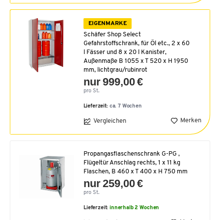
EIGENMARKE
Schäfer Shop Select
Gefahrstoffschrank, für Öl etc., 2 x 60
l Fässer und 8 x 20 l Kanister,
Außenmaße B 1055 x T 520 x H 1950
mm, lichtgrau/rubinrot
nur 999,00 €
pro St.
Lieferzeit:
ca. 7 Wochen
Merken
Vergleichen
Propangasflaschenschrank G-PG ,
Flügeltür Anschlag rechts, 1 x 11 kg
Flaschen, B 460 x T 400 x H 750 mm
nur 259,00 €
pro St.
Lieferzeit:
innerhalb 2 Wochen