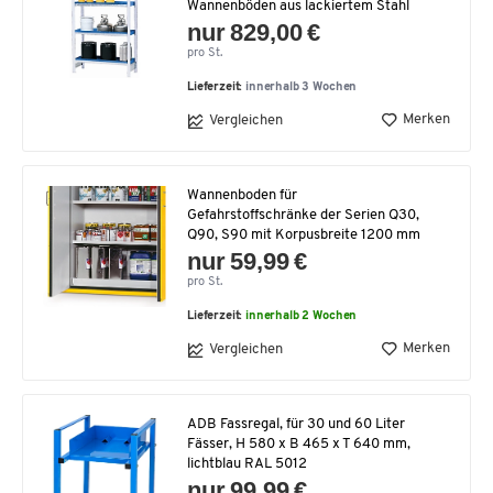
Wannenböden aus lackiertem Stahl
nur 829,00 €
pro St.
Lieferzeit:
innerhalb 3 Wochen
Merken
Vergleichen
Wannenboden für
Gefahrstoffschränke der Serien Q30,
Q90, S90 mit Korpusbreite 1200 mm
nur 59,99 €
pro St.
Lieferzeit:
innerhalb 2 Wochen
Merken
Vergleichen
ADB Fassregal, für 30 und 60 Liter
Fässer, H 580 x B 465 x T 640 mm,
lichtblau RAL 5012
nur 99,99 €