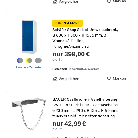
Merken
Vergleichen
EIGENMARKE
Schäfer Shop Select Umweltschrank,
B 600 x T 500 x H 1585 mm, 3
Wannen à 11 Liter,
lichtgrau/enzianblau
nur 399,00 €
pro St.
2 weitere Varianten
Lieferzeit:
innerhalb 4 Wochen
Merken
Vergleichen
BAUER Gasflaschen-Wandhalterung
GWH 230-I, Platz für 1 Gasflasche bis
ø 230 mm, L 290 x B 135 x H 50 mm,
feuerverzinkt, mit Kettensicherung
nur 42,99 €
pro St.