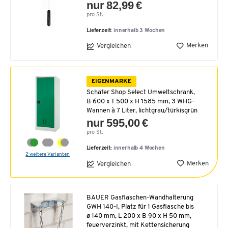
nur 82,99 €
pro St.
Lieferzeit:
innerhalb 3 Wochen
Merken
Vergleichen
EIGENMARKE
Schäfer Shop Select Umweltschrank,
B 600 x T 500 x H 1585 mm, 3 WHG-
Wannen à 7 Liter, lichtgrau/türkisgrün
nur 595,00 €
pro St.
Lieferzeit:
innerhalb 4 Wochen
2 weitere Varianten
Merken
Vergleichen
BAUER Gasflaschen-Wandhalterung
GWH 140-I, Platz für 1 Gasflasche bis
ø 140 mm, L 200 x B 90 x H 50 mm,
feuerverzinkt, mit Kettensicherung