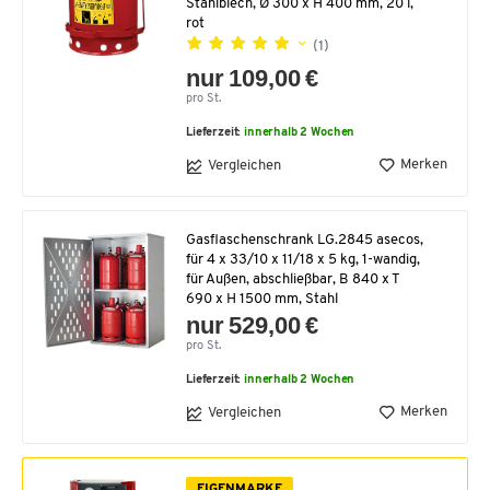
Stahlblech, Ø 300 x H 400 mm, 20 l,
rot
(1)
nur 109,00 €
pro St.
Lieferzeit:
innerhalb 2 Wochen
Merken
Vergleichen
Gasflaschenschrank LG.2845 asecos,
für 4 x 33/10 x 11/18 x 5 kg, 1-wandig,
für Außen, abschließbar, B 840 x T
690 x H 1500 mm, Stahl
nur 529,00 €
pro St.
Lieferzeit:
innerhalb 2 Wochen
Merken
Vergleichen
EIGENMARKE