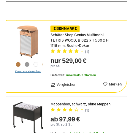
EIGENMARKE
Schäfer Shop Genius Multimobil
TETRIS WOOD, B 822 x T 580 x H
1118 mm, Buche-Dekor
(1)
nur 529,00 €
pro St.
2 weitere Varianten
Lieferzeit:
innerhalb 2 Wochen
Merken
Vergleichen
Mappenboy, schwarz, ohne Mappen
(1)
ab 97,99 €
pro St. ab 2 St.