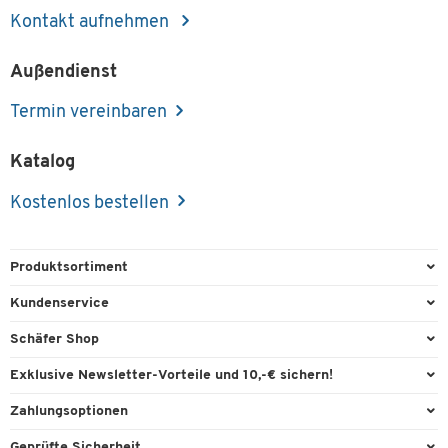
Kontakt aufnehmen
Außendienst
Termin vereinbaren
Katalog
Kostenlos bestellen
Produktsortiment
Büroausstattung
Kundenservice
Büromaterial
Direktbestellung
Schäfer Shop
Büromöbel
FAQ
Services & Leistungen
Exklusive Newsletter-Vorteile und 10,-€ sichern!
Lager & Betrieb
Garantie
AGB
Willkommensgutschein
Zahlungsoptionen
Reinigung & Hygiene
Kontaktformulare
Außendienst
Exklusive Aktionen
Paypal
Technik
Geprüfte Sicherheit