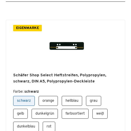
EIGENMARKE
Schäfer Shop Select Heftstreifen, Polypropylen,
schwarz, DIN A5, Polypropylen-Deckleiste
Farbe:
schwarz
schwarz
orange
hellblau
grau
gelb
dunkelgrün
farbsortiert
weiß
dunkelblau
rot