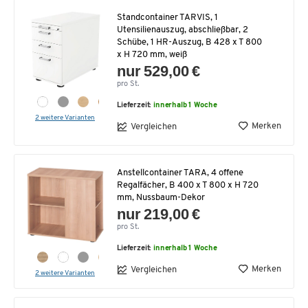
Standcontainer TARVIS, 1
Utensilienauszug, abschließbar, 2
Schübe, 1 HR-Auszug, B 428 x T 800
x H 720 mm, weiß
nur 529,00 €
pro St.
Lieferzeit:
innerhalb 1 Woche
2 weitere Varianten
Merken
Vergleichen
Anstellcontainer TARA, 4 offene
Regalfächer, B 400 x T 800 x H 720
mm, Nussbaum-Dekor
nur 219,00 €
pro St.
Lieferzeit:
innerhalb 1 Woche
Merken
Vergleichen
2 weitere Varianten