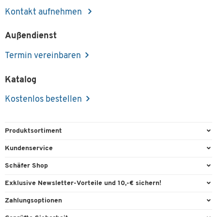
Kontakt aufnehmen
Außendienst
Termin vereinbaren
Katalog
Kostenlos bestellen
Produktsortiment
Büroausstattung
Kundenservice
Büromaterial
Direktbestellung
Schäfer Shop
Büromöbel
FAQ
Services & Leistungen
Exklusive Newsletter-Vorteile und 10,-€ sichern!
Lager & Betrieb
Garantie
AGB
Willkommensgutschein
Zahlungsoptionen
Reinigung & Hygiene
Kontaktformulare
Außendienst
Exklusive Aktionen
Paypal