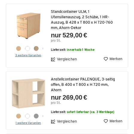
Standcontainer ULM, 1
Utensilienauszug, 2 Schübe, 1 HR-
Auszug, B 428 x T 800 x H 720-760
mm, Ahorn-Dekor
nur 529,00 €
pro St.
Lieferzeit:
innerhalb 1 Woche
3 weitere Varianten
Merken
Vergleichen
Anstellcontainer PALENQUE, 3-seitig
offen, B 400 x T 800 x H 720 mm,
Ahorn
nur 269,00 €
pro St.
Lieferzeit:
sofort lieferbar (ca. 3 Werktage)
Merken
Vergleichen
1 weitere Varianten