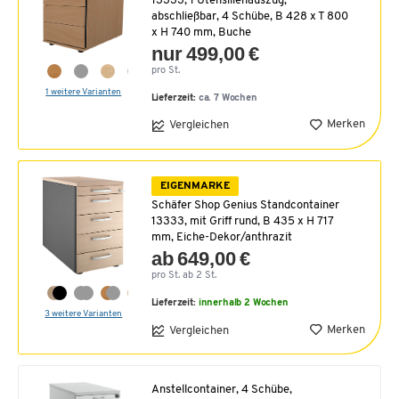
13333, 1 Utensilienauszug,
abschließbar, 4 Schübe, B 428 x T 800
x H 740 mm, Buche
nur 499,00 €
pro St.
1 weitere Varianten
Lieferzeit:
ca. 7 Wochen
Merken
Vergleichen
EIGENMARKE
Schäfer Shop Genius Standcontainer
13333, mit Griff rund, B 435 x H 717
mm, Eiche-Dekor/anthrazit
ab 649,00 €
pro St. ab 2 St.
Lieferzeit:
innerhalb 2 Wochen
3 weitere Varianten
Merken
Vergleichen
Anstellcontainer, 4 Schübe,