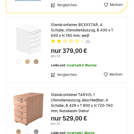
Merken
Vergleichen
Standcontainer BEXXSTAR, 4
Schübe, Utensilienauszug, B 430 x T
600 x H 740 mm, weiß
(1)
nur 379,00 €
pro St.
Lieferzeit:
innerhalb 2 Wochen
Merken
Vergleichen
Standcontainer TARVIS, 1
Utensilienauszug, abschließbar, 4
Schübe, B 428 x T 800 x H 720-760
mm, Nussbaum-Dekor
nur 529,00 €
pro St.
Lieferzeit:
innerhalb 1 Woche