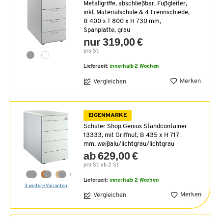
Metallgriffe, abschließbar, Fußgleiter,
inkl. Materialschale & 4 Trennschiede,
B 400 x T 800 x H 730 mm,
Spanplatte, grau
nur 319,00 €
pro St.
Lieferzeit:
innerhalb 2 Wochen
Merken
Vergleichen
EIGENMARKE
Schäfer Shop Genius Standcontainer
13333, mit Griffnut, B 435 x H 717
mm, weißalu/lichtgrau/lichtgrau
ab 629,00 €
pro St. ab 2 St.
Lieferzeit:
innerhalb 2 Wochen
3 weitere Varianten
Merken
Vergleichen