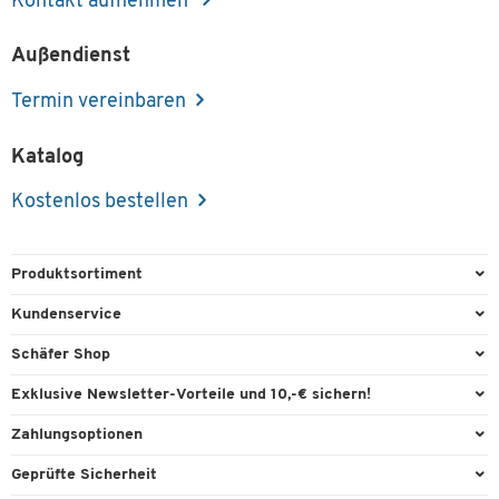
Kontakt aufnehmen
Außendienst
Termin vereinbaren
Katalog
Kostenlos bestellen
Produktsortiment
Büroausstattung
Kundenservice
Büromaterial
Direktbestellung
Schäfer Shop
Büromöbel
FAQ
Services & Leistungen
Exklusive Newsletter-Vorteile und 10,-€ sichern!
Lager & Betrieb
Garantie
AGB
Willkommensgutschein
Zahlungsoptionen
Reinigung & Hygiene
Kontaktformulare
Außendienst
Exklusive Aktionen
Paypal
Technik
Geprüfte Sicherheit
Lieferinformationen
Workplace Solutions
Individuelle Angebote