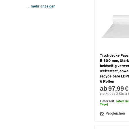
...
mehr anzeigen
Tischdecke Papst
B 800 mm, Stärk
beidseitig verwe
wetterfest, abwa
recycelbare LDPE
6 Rollen
ab 97,99 €
pro Ktn. ab 3 Ktn. à 
Lieferzeit:
sofort li
Tage)
Vergleichen