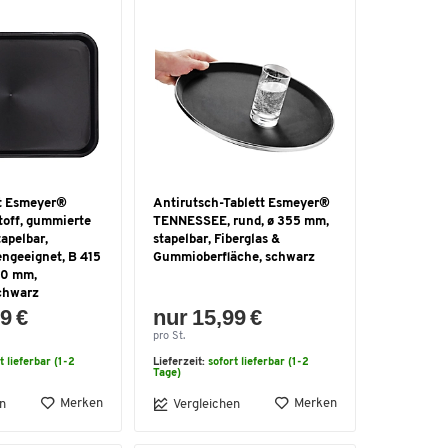
tt Esmeyer®
Antirutsch-Tablett Esmeyer®
toff, gummierte
TENNESSEE, rund, ø 355 mm,
tapelbar,
stapelbar, Fiberglas &
ngeeignet, B 415
Gummioberfläche, schwarz
20 mm,
schwarz
9 €
nur 15,99 €
pro St.
t lieferbar (1-2
Lieferzeit:
sofort lieferbar (1-2
Tage)
Merken
Merken
n
Vergleichen