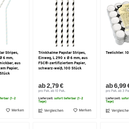
ar Stripes,
Trinkhalme Papstar Stripes,
Teelichter. 10
 Ø 6 mm,
Einweg, L 290 x Ø 6 mm, aus
knickbar, aus
FSC®-zertifiziertem Papier,
tem Papier,
schwarz-weiß, 100 Stück
 Stück
ab 2,79 €
ab 6,99 
pro Pak. ab 10 Pak.
pro Pak. ab 3 Pa
eferbar (1-2
Lieferzeit:
sofort lieferbar (1-2
Lieferzeit:
sofor
Tage)
Tage)
Merken
Merken
Vergleichen
Vergleiche