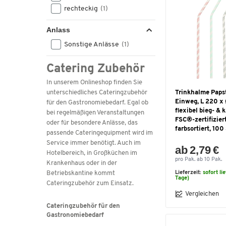
rechteckig
(1)
Anlass
Sonstige Anlässe
(1)
Catering Zubehör
In unserem Onlineshop finden Sie
unterschiedliches Cateringzubehör
Trinkhalme Papst
Einweg, L 220 x
für den Gastronomiebedarf. Egal ob
flexibel bieg- & 
bei regelmäßigen Veranstaltungen
FSC®-zertifizier
oder für besondere Anlässe, das
farbsortiert, 100
passende Cateringequipment wird im
Service immer benötigt. Auch im
ab 2,79 €
Hotelbereich, in Großküchen im
pro Pak. ab 10 Pak.
Krankenhaus oder in der
Betriebskantine kommt
Lieferzeit:
sofort li
Tage)
Cateringzubehör zum Einsatz.
Vergleichen
Cateringzubehör für den
Gastronomiebedarf