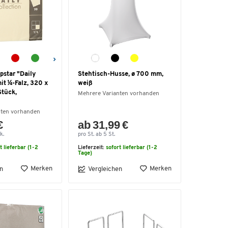
pstar "Daily
Stehtisch-Husse, ø 700 mm,
mit ¼-Falz, 320 x
weiß
tück,
Mehrere Varianten vorhanden
nten vorhanden
€
ab 31,99 €
k.
pro St. ab 5 St.
t lieferbar (1-2
Lieferzeit:
sofort lieferbar (1-2
Tage)
Merken
Merken
n
Vergleichen