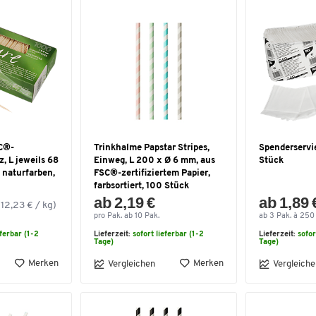
C®-
Trinkhalme Papstar Stripes,
Spenderservie
z, L jeweils 68
Einweg, L 200 x Ø 6 mm, aus
Stück
 naturfarben,
FSC®-zertifiziertem Papier,
farbsortiert, 100 Stück
ab 2,19 €
ab 1,89 
(12,23 € / kg)
pro Pak. ab 10 Pak.
ab 3 Pak. à 250 
eferbar (1-2
Lieferzeit:
sofort lieferbar (1-2
Lieferzeit:
sofor
Tage)
Tage)
Merken
Merken
Vergleichen
Vergleiche