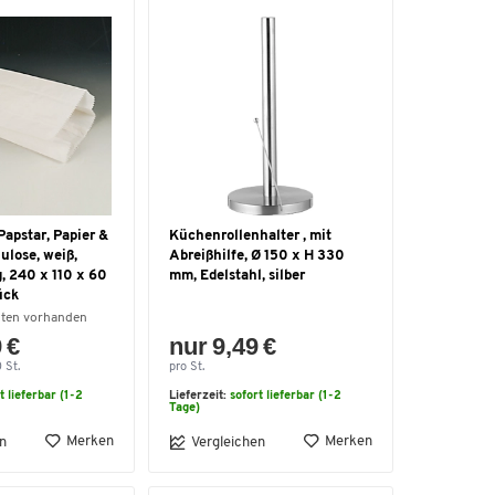
Papstar, Papier &
Küchenrollenhalter , mit
lulose, weiß,
Abreißhilfe, Ø 150 x H 330
g, 240 x 110 x 60
mm, Edelstahl, silber
ück
nten vorhanden
 €
nur 9,49 €
 St.
pro St.
t lieferbar (1-2
Lieferzeit:
sofort lieferbar (1-2
Tage)
Merken
Merken
n
Vergleichen