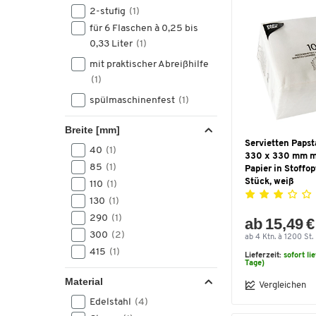
2-stufig
(1)
für 6 Flaschen à 0,25 bis
0,33 Liter
(1)
mit praktischer Abreißhilfe
(1)
spülmaschinenfest
(1)
Breite [mm]
Servietten Papsta
40
(1)
330 x 330 mm mi
85
(1)
Papier in Stoffop
Stück, weiß
110
(1)
130
(1)
290
(1)
ab 15,49 €
300
(2)
ab 4 Ktn. à 1200 St.
415
(1)
Lieferzeit:
sofort li
Tage)
Material
Vergleichen
Edelstahl
(4)