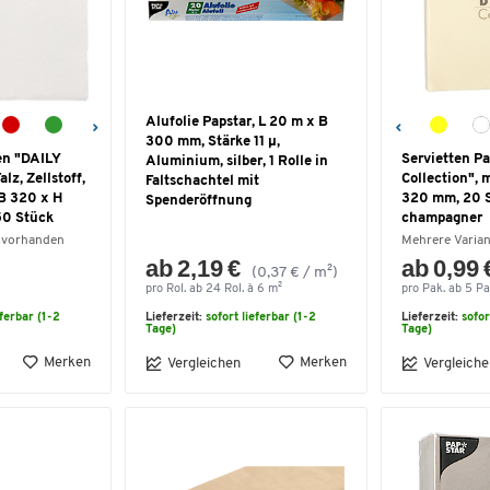
Alufolie Papstar, L 20 m x B
300 mm, Stärke 11 μ,
en "DAILY
Servietten Pa
Aluminium, silber, 1 Rolle in
lz, Zellstoff,
Collection", 
Faltschachtel mit
 B 320 x H
320 mm, 20 S
Spenderöffnung
50 Stück
champagner
 vorhanden
Mehrere Varia
ab 2,19 €
ab 0,99 
(0,37 € / m²)
pro Rol. ab 24 Rol. à 6 m²
pro Pak. ab 5 Pa
eferbar (1-2
Lieferzeit:
sofort lieferbar (1-2
Lieferzeit:
sofor
Tage)
Tage)
Merken
Merken
Vergleichen
Vergleiche