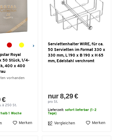
Serviettenhalter WIRE, für ca.
50 Servietten im Format 330 x
pstar Royal
330 mm, L 190 x B 190 x H 65
 x 50 Stück, 1/4-
mm, Edelstahl verchromt
tik, 400 x 400
rau
nten vorhanden
nur 8,29 €
 €
pro St.
n. à 250 St.
Lieferzeit:
sofort lieferbar (1-2
rhalb 1 Woche
Tage)
Merken
Merken
n
Vergleichen