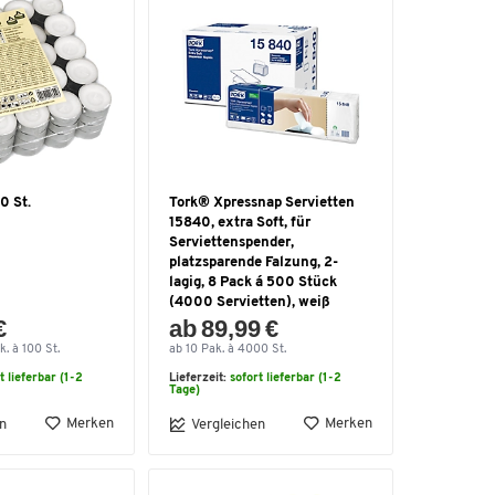
0 St.
Tork® Xpressnap Servietten
15840, extra Soft, für
Serviettenspender,
platzsparende Falzung, 2-
lagig, 8 Pack á 500 Stück
(4000 Servietten), weiß
€
ab 89,99 €
k. à 100 St.
ab 10 Pak. à 4000 St.
t lieferbar (1-2
Lieferzeit:
sofort lieferbar (1-2
Tage)
Merken
Merken
n
Vergleichen