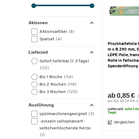
Aktionen
Aktionsartikel
(8)
Sparset
(4)
Frischhaltefolie 
m x B 290 mm, St
Lieferzeit
LDPE-Folie, trans
Rolle in Faltscha
Sofort lieferbar (1-3 Tage)
Spenderöffnung
(112)
Bis 1 Woche
(114)
Bis 2 Wochen
(118)
Bis 3 Wochen
(120)
ab 0,85 €
pro Rol. ab 24 Rol. à
Ausführung
Lieferzeit:
sofort li
Tage)
spülmaschinengeeignet
(3)
-einzeln cellophaniert -
Vergleichen
selbstverlöschende Kerze
(1)