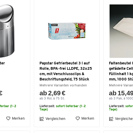
ter
Papstar Gefrierbeutel 3 l auf
Faltenbeutel 
Rolle, BPA-frei LLDPE, 32x25
gefädelte Cel
cm, mit Verschlussclips &
Füllinhalt 1 k
Beschriftungsfeld, 75 Stück
mm, 1000 St
Mehrere Varianten vorhanden
Mehrere Varia
€
ab 2,69 €
ab 15,49
ab 3 Rol. à 75 St.
ab 3 Pak. à 1000
eferbar (1-2
Lieferzeit:
sofort lieferbar (1-2
Lieferzeit:
sofor
Tage)
Tage)
Merken
Merken
Vergleichen
Vergleiche