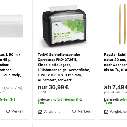
ar, L 50 m x
Tork® Serviettenspender
Papstar Schi
e 45 μ,
Xpressnap Fit® 272611,
natur 20 cm,
ndbar,
Einzelblattausgabe,
nachwachsen
schbar,
Füllstandanzeige, Werbefläche,
bis 80 °C, 10
-Folie, weiß,
L 150 x B 201 x H 155 mm,
Kunststoff, schwarz
nur 36,99 €
ab 7,49 
(1,96 € / m)
6 Rol.
pro St.
pro Pak. ab 5 Pa
eferbar (1-2
Lieferzeit:
sofort lieferbar (1-2
Lieferzeit:
sofor
Tage)
Tage)
Merken
Merken
Vergleichen
Vergleiche