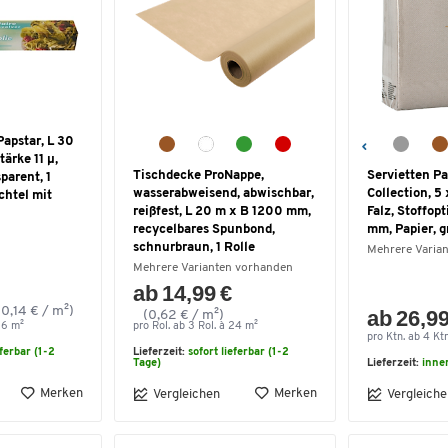
Papstar, L 30
ärke 11 μ,
Tischdecke ProNappe,
Servietten Pa
parent, 1
wasserabweisend, abwischbar,
Collection, 5
chtel mit
reißfest, L 20 m x B 1200 mm,
Falz, Stoffop
recycelbares Spunbond,
mm, Papier, g
schnurbraun, 1 Rolle
Mehrere Varia
Mehrere Varianten vorhanden
ab 14,99 €
(0,14 € / m²)
ab 26,99
(0,62 € / m²)
 6 m²
pro Rol. ab 3 Rol. à 24 m²
pro Ktn. ab 4 Kt
eferbar (1-2
Lieferzeit:
sofort lieferbar (1-2
Tage)
Lieferzeit:
inne
Merken
Merken
Vergleichen
Vergleiche