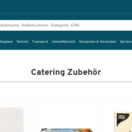
 Hygiene
Technik
Transport
Umwelttechnik
Verpacken & Versenden
Service
Catering Zubehör