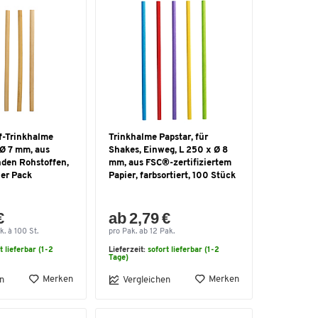
lf-Trinkhalme
Trinkhalme Papstar, für
 Ø 7 mm, aus
Shakes, Einweg, L 250 x Ø 8
den Rohstoffen,
mm, aus FSC®-zertifiziertem
0er Pack
Papier, farbsortiert, 100 Stück
€
ab 2,79 €
k. à 100 St.
pro Pak. ab 12 Pak.
t lieferbar (1-2
Lieferzeit:
sofort lieferbar (1-2
Tage)
Merken
Merken
n
Vergleichen