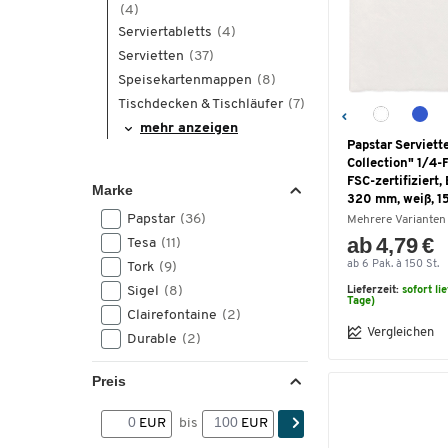
(4)
Serviertabletts
(4)
Servietten
(37)
Speisekartenmappen
(8)
Tischdecken & Tischläufer
(7)
mehr anzeigen
Papstar Serviett
Collection" 1/4-Fa
FSC-zertifiziert,
Marke
320 mm, weiß, 1
Papstar
(36)
Mehrere Varianten
ab 4,79 €
Tesa
(11)
ab 6 Pak. à 150 St.
Tork
(9)
Sigel
(8)
Lieferzeit:
sofort li
Tage)
Clairefontaine
(2)
Vergleichen
Durable
(2)
Preis
EUR
bis
EUR