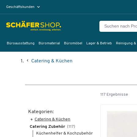
Geschäftskunden
Privatkunden
Büroausstattung
Büromaterial
Büromöbel
Lager & Betrieb
Reinigung &
Catering & Küchen
117 Ergebnisse
Kategorien:
Catering & Küchen
Catering Zubehör
(117)
Küchenhelfer & Kochzubehör