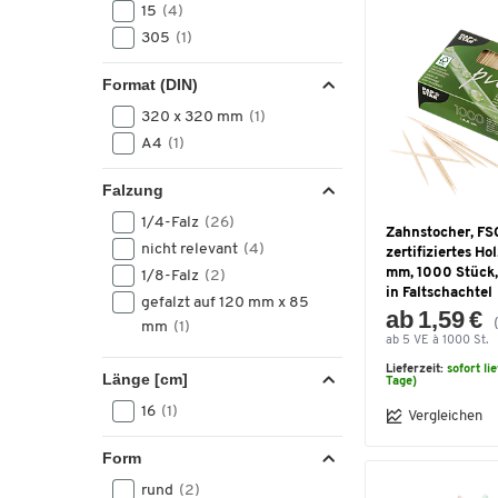
15
(4)
305
(1)
Format (DIN)
320 x 320 mm
(1)
A4
(1)
Falzung
1/4-Falz
(26)
Zahnstocher, FS
nicht relevant
(4)
zertifiziertes Hol
mm, 1000 Stück,
1/8-Falz
(2)
in Faltschachtel
gefalzt auf 120 mm x 85
ab 1,59 €
mm
(1)
ab 5 VE à 1000 St.
Lieferzeit:
sofort li
Länge [cm]
Tage)
16
(1)
Vergleichen
Form
rund
(2)