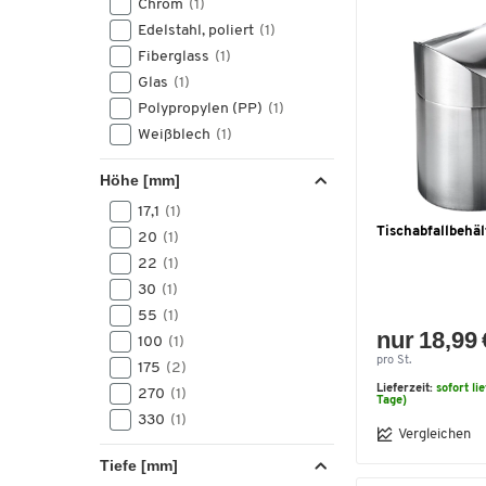
Chrom
(1)
Edelstahl, poliert
(1)
Fiberglass
(1)
Glas
(1)
Polypropylen (PP)
(1)
Weißblech
(1)
Höhe [mm]
17,1
(1)
Tischabfallbehäl
20
(1)
22
(1)
30
(1)
55
(1)
nur 18,99 
100
(1)
pro St.
175
(2)
Lieferzeit:
sofort li
270
(1)
Tage)
330
(1)
Vergleichen
Tiefe [mm]