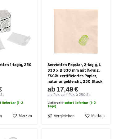
tten 1-lagig, 250
Servietten Papstar, 2-lagig, L
330 x B 330 mm mit ¼-Falz,
FSC®-zertifiziertes Papier,
natur ungebleicht, 250 Stück
€
ab 17,49 €
St.
pro Pak. ab 4 Pak. à 250 St.
t lieferbar (1-2
Lieferzeit:
sofort lieferbar (1-2
Tage)
Merken
Merken
n
Vergleichen