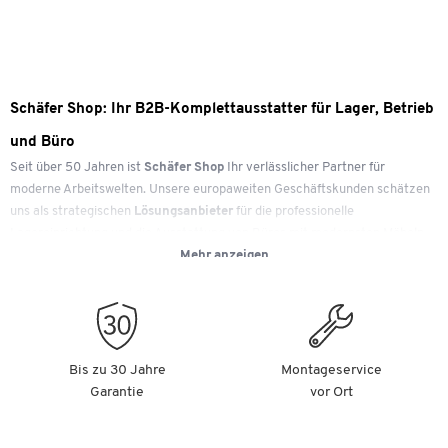
Schäfer Shop: Ihr B2B-Komplettausstatter für Lager, Betrieb
und Büro
Seit über 50 Jahren ist
Schäfer Shop
Ihr verlässlicher Partner für
moderne Arbeitswelten. Unsere europaweiten Geschäftskunden schätzen
uns als strategischen
Lösungsanbieter
für die professionelle
Lagereinrichtung und die Ausstattung von Büros mit modernsten Möbeln
Mehr anzeigen
und effizientem Arbeitsmaterial. Unser Ziel ist es, Ihnen mit
hochwertigen
Produkten
und
schnellen Lieferzeiten
die Arbeit im Betrieb spürbar zu
erleichtern.
Ob individuelle Betriebsausstattungen oder großflächige
Bis zu 30 Jahre
Montageservice
Einrichtungsprojekte: Wir bieten Ihnen ein umfassendes Sortiment aus
Garantie
vor Ort
über 150.000 Artikeln. Als Ihr
B2B-Partner
unterstützen wir Sie von der
Auswahl einzelner Produkte bis hin zur ganzheitlichen Projektplanung
durch unsere Experten von
Workplace Solutions
– inklusive Beratung,