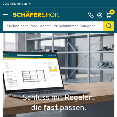
Geschäftskunden
Privatkunden
0
Schluss mit Regalen,
die
fast
passen.