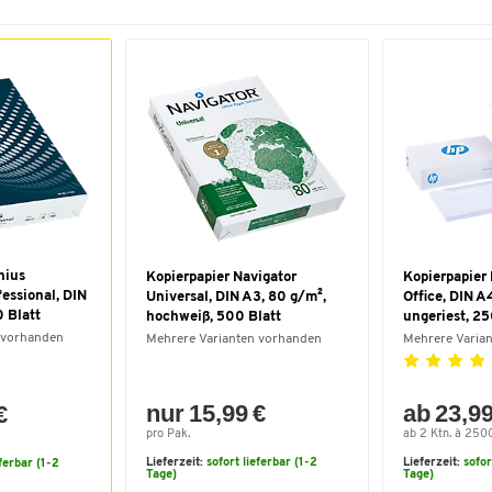
nius
Kopierpapier Navigator
Kopierpapier
fessional, DIN
Universal, DIN A3, 80 g/m²,
Office, DIN A
 Blatt
hochweiß, 500 Blatt
ungeriest, 25
 vorhanden
Mehrere Varianten vorhanden
Mehrere Varia
nur 15,99 €
ab 23,99
€
pro Pak.
ab 2 Ktn. à 2500
Lieferzeit:
sofort lieferbar (1-2
Lieferzeit:
sofor
eferbar (1-2
Tage)
Tage)