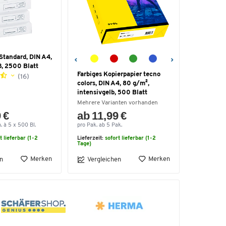
Standard, DIN A4,
ß, 2500 Blatt
Farbiges Kopierpapier tecno
(16)
colors, DIN A4, 80 g/m²,
intensivgelb, 500 Blatt
Mehrere Varianten vorhanden
 €
ab 11,99 €
. à 5 x 500 Bl.
pro Pak. ab 5 Pak.
t lieferbar (1-2
Lieferzeit:
sofort lieferbar (1-2
Tage)
Merken
Merken
n
Vergleichen