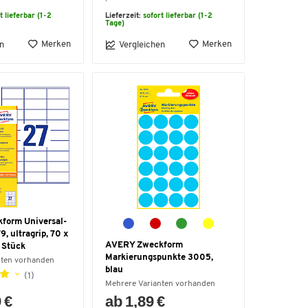
t lieferbar (1-2
Lieferzeit:
sofort lieferbar (1-2
Tage)
Merken
Merken
n
Vergleichen
form Universal-
9, ultragrip, 70 x
AVERY Zweckform
 Stück
Markierungspunkte 3005,
nten vorhanden
blau
(1)
Mehrere Varianten vorhanden
 €
ab 1,89 €