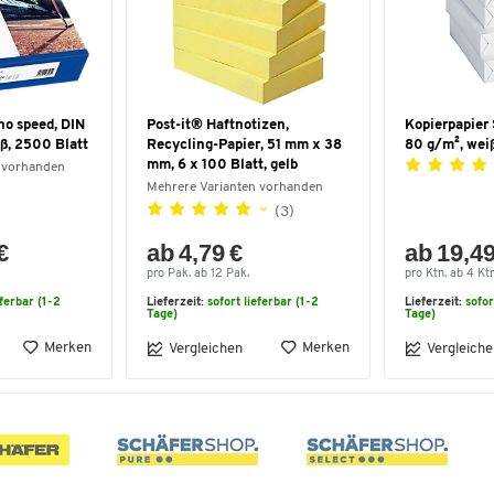
no speed, DIN
Post-it® Haftnotizen,
Kopierpapier 
ß, 2500 Blatt
Recycling-Papier, 51 mm x 38
80 g/m², wei
mm, 6 x 100 Blatt, gelb
 vorhanden
Mehrere Varianten vorhanden
(3)
€
ab 4,79 €
ab 19,49
pro Pak. ab 12 Pak.
pro Ktn. ab 4 Ktn
eferbar (1-2
Lieferzeit:
sofort lieferbar (1-2
Lieferzeit:
sofor
Tage)
Tage)
Merken
Merken
Vergleichen
Vergleiche