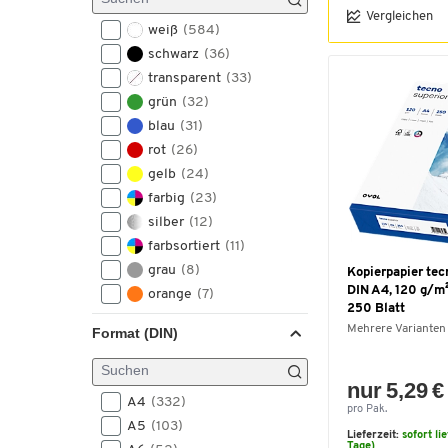
Vergleichen
weiß
(584)
schwarz
(36)
transparent
(33)
grün
(32)
blau
(31)
rot
(26)
gelb
(24)
farbig
(23)
silber
(12)
farbsortiert
(11)
grau
(8)
Kopierpapier tec
DIN A4, 120 g/m²
orange
(7)
250 Blatt
pink
(6)
Mehrere Varianten
Format (DIN)
braun
(3)
gold
(3)
nur 5,29 €
violett
(2)
A4
(332)
pro Pak.
A5
(103)
Lieferzeit:
sofort li
Tage)