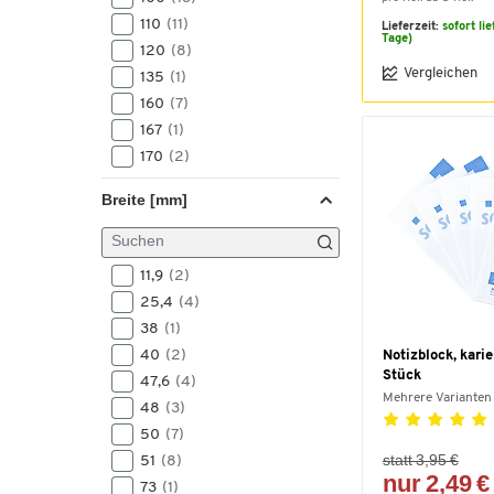
110
(11)
Lieferzeit:
sofort li
Tage)
120
(8)
Vergleichen
135
(1)
160
(7)
167
(1)
170
(2)
178
(1)
Breite [mm]
190
(1)
200
(5)
210
(1)
11,9
(2)
220
(3)
25,4
(4)
250
(2)
38
(1)
260
(1)
40
(2)
Notizblock, karie
265
(1)
Stück
47,6
(4)
292
(1)
Mehrere Varianten
48
(3)
300
(2)
50
(7)
statt 3,95 €
51
(8)
nur 2,49 €
73
(1)