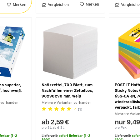
Merken
Merken
Vergleichen
Vergleiche
no superior,
Notizzettel, 700 Blatt, zum
POST-IT Haft
, hochweiß,
Nachfüllen einer Zettelbox,
Sticky Notes 
90x90x90 mm, weiß
6SS-CARN, 7
wiederablösba
 vorhanden
Mehrere Varianten vorhanden
verpackt, farb
(1)
Mehrere Varia
ab 2,59 €
nur 9,49
pro St. ab 6 St.
pro Pak.
eferbar (1-2
Lieferzeit:
sofort lieferbar (1-2
Lieferzeit:
sofor
Tage)
Tage)