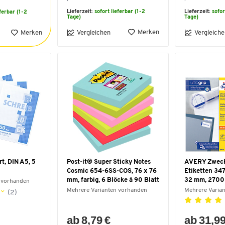
Lieferzeit:
sofort lieferbar (1-2
Lieferzeit:
sofor
eferbar (1-2
Tage)
Tage)
Merken
Merken
Vergleichen
Vergleiche
rt, DIN A5, 5
Post-it® Super Sticky Notes
AVERY Zweck
Cosmic 654-6SS-COS, 76 x 76
Etiketten 347
mm, farbig, 6 Blöcke á 90 Blatt
32 mm, 2700
 vorhanden
Mehrere Varianten vorhanden
Mehrere Varia
(2)
ab 8,79 €
ab 31,99