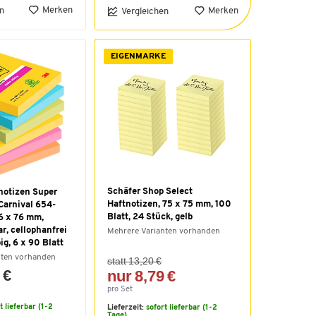
Merken
n
Merken
Vergleichen
EIGENMARKE
Schäfer Shop Select
notizen Super
Haftnotizen, 75 x 75 mm, 100
Carnival 654-
Blatt, 24 Stück, gelb
6 x 76 mm,
r, cellophanfrei
Mehrere Varianten vorhanden
ig, 6 x 90 Blatt
nten vorhanden
statt 13,20 €
 €
nur 8,79 €
pro Set
t lieferbar (1-2
Lieferzeit:
sofort lieferbar (1-2
Tage)