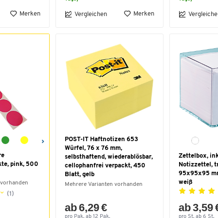
Merken
Merken
Vergleichen
Vergleiche
POST-IT Haftnotizen 653
Würfel, 76 x 76 mm,
re
Zettelbox, in
selbsthaftend, wiederablösbar,
te, pink, 500
Notizzettel, 
cellophanfrei verpackt, 450
95x95x95 mm
Blatt, gelb
weiß
 vorhanden
Mehrere Varianten vorhanden
(1)
ab 6,29 €
ab 3,59 
pro Pak. ab 12 Pak.
pro St. ab 6 St.