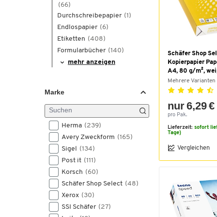
(66)
Durchschreibepapier
(1)
Endlospapier
(6)
Etiketten
(408)
Formularbücher
(140)
Schäfer Shop Sel
mehr anzeigen
Kopierpapier Pap
A4, 80 g/m², wei
Mehrere Varianten
Marke
nur 6,29 €
pro Pak.
Herma
(239)
Lieferzeit:
sofort li
Tage)
Avery Zweckform
(165)
Vergleichen
Sigel
(134)
Post it
(111)
Korsch
(60)
Schäfer Shop Select
(48)
Xerox
(30)
SSI Schäfer
(27)