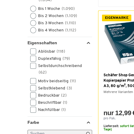
(1.034)
Schäfer Shop Pure
(2)
Bis 1 Woche
(1.090)
Treston
(2)
Bis 2 Wochen
(1.109)
Ursus
(2)
EIGENMARKE
Bis 3 Wochen
(1.110)
Ursus Green
(2)
Bis 4 Wochen
(1.112)
Brother
(1)
Durable
(1)
Eigenschaften
Elco switzerland
(1)
Ablösbar
(118)
Landre
(1)
Duplexfähig
(79)
Miquelrius
(1)
Selbstdurchschreibend
Pagna
(1)
(62)
Staedtler
(1)
Schäfer Shop Ge
Kopierpapier Pro
Motiv beidseitig
(11)
formatwerk
(1)
A3, 80 g/m², 500
Selbstklebend
(3)
Mehrere Varianten
Bedruckbar
(2)
Beschriftbar
(1)
Nachfüllbar
(1)
nur 12,99 
pro Pak.
Farbe
Lieferzeit:
sofort li
Tage)