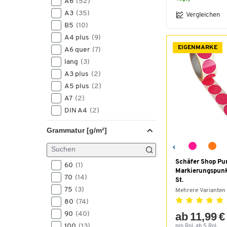
A6
(52)
A3
(35)
Vergleichen
B5
(10)
A4 plus
(9)
EIGENMARKE
A6 quer
(7)
lang
(3)
A3 plus
(2)
A5 plus
(2)
A7
(2)
DIN A4
(2)
1/3 A4
(1)
Grammatur [g/m²]
500x650
(1)
A3 quer
(1)
nicht relevant
(1)
Schäfer Shop Pu
60
(1)
Markierungspunk
70
(14)
St.
75
(3)
Mehrere Varianten
80
(74)
90
(40)
ab 11,99 €
100
(13)
pro Rol. ab 5 Rol.