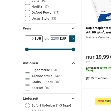
Leitz
(19)
Herlitz
(17)
Oxford Power
(17)
Ursus Style
(13)
Exacompta
(12)
Preis
Kopierpapier tec
Dymo
(11)
A4, 80 g/m², wei
OVOL
(11)
Mehrere Varianten
EUR
bis
EUR
HP
(10)
Clairefontaine
(9)
Mondi
(9)
nur 19,99 
Navigator
(7)
pro Ktn.
Aktionen
Canon
(6)
Lieferzeit:
sofort li
Eigenmarke
(51)
Tage)
Schäfer Shop Genius
(5)
Aktionsartikel
(48)
Ursus OE
(5)
Vergleichen
Gratis Fußball
(10)
Steinbeis
(4)
Sparset
(10)
Wedo
(4)
Info Notes
(3)
Lieferzeit
MediaRange
(3)
Sofort lieferbar (1-3 Tage)
Epson
(2)