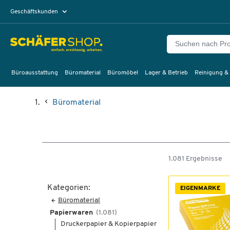
Geschäftskunden
Privatkunden
Büroausstattung
Büromaterial
Büromöbel
Lager & Betrieb
Reinigung &
Büromaterial
1.081 Ergebnisse
Kategorien:
EIGENMARKE
Büromaterial
Papierwaren
(1.081)
Druckerpapier & Kopierpapier