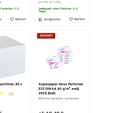
k.
pro Pak. ab 3 Pak.
t lieferbar (1-2
Lieferzeit:
sofort lieferbar (1-2
Tage)
Merken
Merken
n
Vergleichen
SPARSET
achfüller, 85 x
Kopierpapier Xerox Performer
ECF, DIN A4, 80 g/m², weiß,
2500 Blatt
(2)
Mehrere Varianten vorhanden