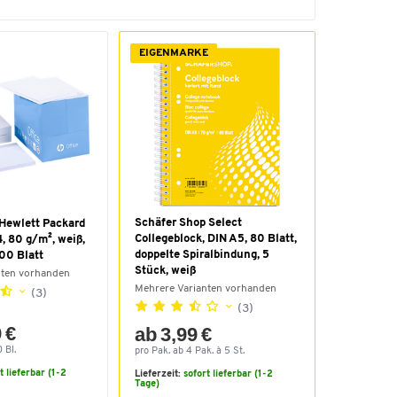
EIGENMARKE
Schäfer Shop Select
 Hewlett Packard
Collegeblock, DIN A5, 80 Blatt,
4, 80 g/m², weiß,
doppelte Spiralbindung, 5
00 Blatt
Stück, weiß
nten vorhanden
Mehrere Varianten vorhanden
(3)
(3)
 €
ab 3,99 €
 Bl.
pro Pak. ab 4 Pak. à 5 St.
t lieferbar (1-2
Lieferzeit:
sofort lieferbar (1-2
Tage)