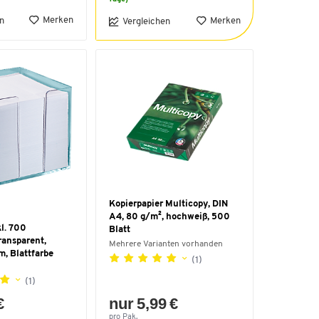
Merken
n
Merken
Vergleichen
Kopierpapier Multicopy, DIN
A4, 80 g/m², hochweiß, 500
kl. 700
Blatt
transparent,
Mehrere Varianten vorhanden
, Blattfarbe
(1)
(1)
€
nur 5,99 €
pro Pak.