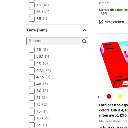
pro Pak.
75
(16)
Lieferzeit:
sofort li
76
(57)
Tage)
85
(1)
Vergleichen
90
(3)
Tiefe [mm]
95
(1)
98
(2)
100
(4)
38
(5)
101
(4)
38,1
(1)
102
(4)
40
(6)
103
(1)
43,2
(4)
109
(1)
47,6
(3)
115
(1)
48
(3)
116
(1)
50
(2)
125
(7)
51
(3)
127
(13)
73
(2)
Farbiges Kopierp
140
(1)
colors, DIN A4, 1
75
(17)
148
(4)
intensivrot, 250 
76
(65)
150
(2)
Mehrere Varianten
85
(1)