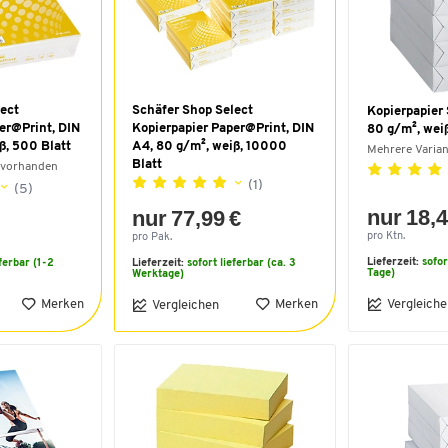
ect
Schäfer Shop Select
Kopierpapier 
er@Print, DIN
Kopierpapier Paper@Print, DIN
80 g/m², wei
ß, 500 Blatt
A4, 80 g/m², weiß, 10000
Mehrere Varia
Blatt
 vorhanden
(1)
(5)
nur 18,4
nur 77,99 €
pro Ktn.
pro Pak.
Lieferzeit:
sofor
eferbar (1-2
Lieferzeit:
sofort lieferbar (ca. 3
Tage)
Werktage)
Merken
Merken
Vergleiche
Vergleichen