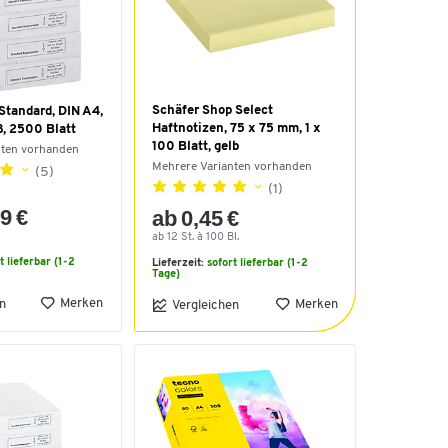
Schäfer Shop Select
Standard, DIN A4,
Haftnotizen, 75 x 75 mm, 1 x
ß, 2500 Blatt
100 Blatt, gelb
nten vorhanden
Mehrere Varianten vorhanden
(5)
(1)
9 €
ab 0,45 €
ab 12 St. à 100 Bl.
t lieferbar (1-2
Lieferzeit:
sofort lieferbar (1-2
Tage)
Merken
n
Merken
Vergleichen