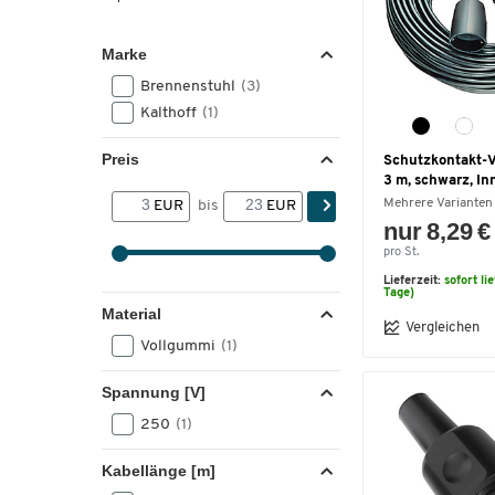
Marke
Brennenstuhl
(3)
Kalthoff
(1)
Preis
Schutzkontakt-V
3 m, schwarz, In
Mehrere Varianten
EUR
bis
EUR
nur 8,29 €
pro St.
Lieferzeit:
sofort li
Tage)
Material
Vergleichen
Vollgummi
(1)
Spannung [V]
250
(1)
Kabellänge [m]