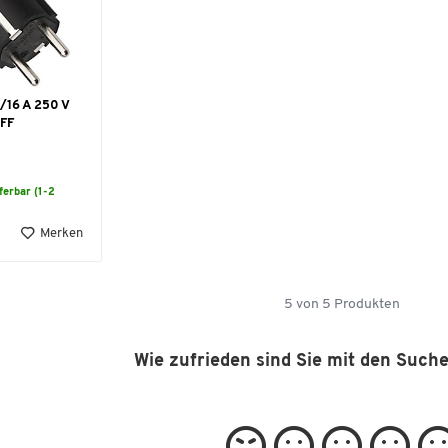
/16 A 250 V
FF
eferbar (1-2
Merken
5
von
5
Produkten
Wie zufrieden sind Sie mit den Such