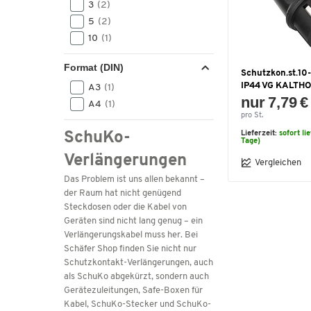
3
(2)
5
(2)
10
(1)
Format (DIN)
Schutzkon.st.10-
IP44 VG KALTHO
A3
(1)
nur 7,79 €
A4
(1)
pro St.
SchuKo-
Lieferzeit:
sofort li
Tage)
Verlängerungen
Vergleichen
Das Problem ist uns allen bekannt –
der Raum hat nicht genügend
Steckdosen oder die Kabel von
Geräten sind nicht lang genug – ein
Verlängerungskabel muss her. Bei
Schäfer Shop finden Sie nicht nur
Schutzkontakt-Verlängerungen, auch
als SchuKo abgekürzt, sondern auch
Gerätezuleitungen, Safe-Boxen für
Kabel, SchuKo-Stecker und SchuKo-