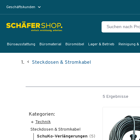
Geschäftskunden
Privatkunden
Büroausstattung
Büromaterial
Büromöbel
Lager & Betrieb
Reinigung &
Steckdosen & Stromkabel
5 Ergebnisse
Kategorien:
Technik
Steckdosen & Stromkabel
SchuKo-Verlängerungen
(5)