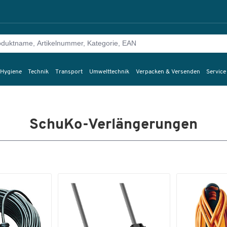
 Hygiene
Technik
Transport
Umwelttechnik
Verpacken & Versenden
Service
SchuKo-Verlängerungen