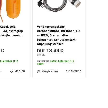
Kabel, gelb,
Verlängerungskabel
IP44, extragroß,
Brennenstuhl®, für Innen, L 3
nd Außenbereich
m, IP20, Drehschalter
beleuchtet, Schutzkontakt-
Kupplungsstecker
 €
nur 18,49 €
pro St.
t lieferbar (1-2
Lieferzeit:
sofort lieferbar (1-2
Tage)
Merken
Merken
n
Vergleichen