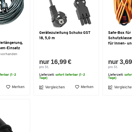
Gerätezuleitung Schuko GST
Safe-Box für 
18, 5,0 m
Schutzklasse 
erlängerung,
für Innen- u
nen-Einsatz
 vorhanden
nur 16,99 €
nur 3,69
pro St.
pro St.
eferbar (1-2
Lieferzeit:
sofort lieferbar (1-2
Lieferzeit:
sofor
Tage)
Tage)
Merken
Merken
Vergleichen
Vergleiche