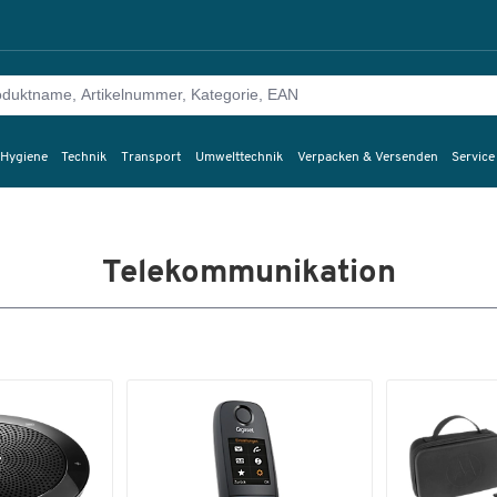
 Hygiene
Technik
Transport
Umwelttechnik
Verpacken & Versenden
Service
Telekommunikation