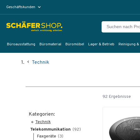
Geschäftskunden
Privatkunden
Büroausstattung
Büromaterial
Büromöbel
Lager & Betrieb
Reinigung &
Technik
92 Ergebnisse
Kategorien:
Technik
Telekommunikation
(92)
Faxgeräte
(3)