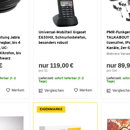
Universal-Mobilteil Gigaset
PMR-Funkgerä
htung Jabra
E630HX, Schnurlostelefon,
TALKABOUT T
agbar, bis 4
besonders robust
lizenzfrei, IP
, UC-
Kanäle, 2er-S
Mikrofon, bis
Mehrere Varia
schwarz
€
nur 119,00 €
nur 89,9
pro St.
pro Set
eferbar (1-2
Lieferzeit:
sofort lieferbar (1-2
Lieferzeit:
sofor
Tage)
Tage)
Merken
Merken
Vergleichen
Vergleiche
EIGENMARKE