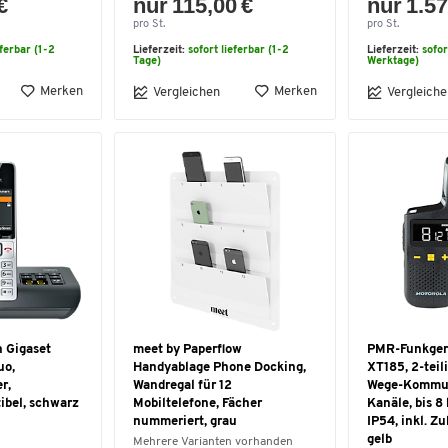
€
nur 115,00 €
nur 1.57
pro St.
pro St.
eferbar (1-2
Lieferzeit:
sofort lieferbar (1-2
Lieferzeit:
sofor
Tage)
Werktage)
Merken
Merken
Vergleichen
Vergleiche
n Gigaset
meet by Paperflow
PMR-Funkgerä
uo,
Handyablage Phone Docking,
XT185, 2-teili
r,
Wandregal für 12
Wege-Kommun
ibel, schwarz
Mobiltelefone, Fächer
Kanäle, bis 8 
nummeriert, grau
IP54, inkl. Z
gelb
Mehrere Varianten vorhanden