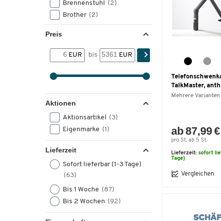
Brennenstuhl
(2)
Brother
(2)
Poly
(2)
Preis
Sharp
(2)
Ansmann
(1)
EUR
bis
EUR
Cisco
(1)
Doro
(1)
Telefonschwenk
EPOS
(1)
TalkMaster, anth
Mehrere Varianten
EPOS Sennheiser
(1)
Aktionen
Konftel
(1)
Aktionsartikel
(3)
Scangrip
(1)
ab 87,99 €
Eigenmarke
(1)
Schäfer Shop Select
(1)
pro St. ab 5 St.
meet by Paperflow
(1)
Lieferzeit
Lieferzeit:
sofort li
Tage)
Sofort lieferbar (1-3 Tage)
Vergleichen
(63)
Bis 1 Woche
(87)
Bis 2 Wochen
(92)