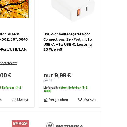
itor SHARP
USB-Schnellladegerät Good
M502, 50″, 3840
Connections, 2er-Port mit 1 x
USB-A + 1 x USB-C, Leistung
yPort/USB/LAN,
20 W, weiß
tdatenblatt
00 €
nur 9,99 €
pro St.
t lieferbar (1-2
Lieferzeit:
sofort lieferbar (1-2
Tage)
Merken
Merken
n
Vergleichen