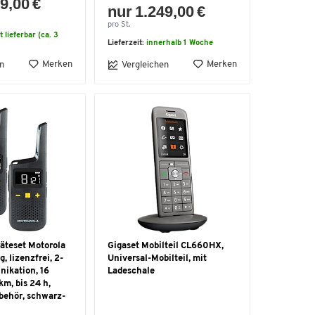
9,00 €
nur 1.249,00 €
pro St.
t lieferbar (ca. 3
Lieferzeit:
innerhalb 1 Woche
Merken
Merken
n
Vergleichen
teset Motorola
Gigaset Mobilteil CL660HX,
g, lizenzfrei, 2-
Universal-Mobilteil, mit
ikation, 16
Ladeschale
km, bis 24 h,
ubehör, schwarz-