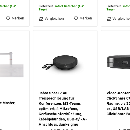
eferbar (1-2
Lieferzeit:
sofort lieferbar (1-2
Lieferzeit:
sofor
Tage)
Tage)
Merken
Merken
Vergleichen
Vergleiche
Jabra Speak2 40
Video-Konfer
Freisprechlösung für
ClickShare CX
e Master,
Konferenzen, MS-Teams
Räume, bis 3
optimiert, 4 Mikrofone,
px, USB/LAN
Geräuschunterdrückung,
ClickShare B
kabelgebunden, USB-C/ -A-
Anschluss, dunkelgrau