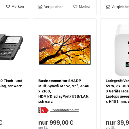
Merken
Merken
Vergleichen
Vergleiche
0 Tisch- und
Businessmonitor SHARP
Ladegerät Var
alog, schwarz
MultiSync® M552, 55″, 3840
65 W, 2x USB-
x 2160,
3 Geräte lade
HDMI/DisplayPort/USB/LAN,
Laptops geeig
schwarz
x H 108 mm, 
Produktdatenblatt
€
nur 999,00 €
nur 39,9
pro St.
pro St.