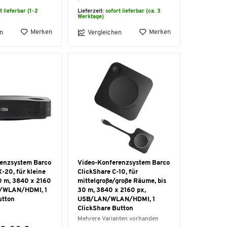
t lieferbar (1-2
Lieferzeit:
sofort lieferbar (ca. 3
Werktage)
Merken
Merken
n
Vergleichen
enzsystem Barco
Video-Konferenzsystem Barco
-20, für kleine
ClickShare C-10, für
0 m, 3840 x 2160
mittelgroße/große Räume, bis
/WLAN/HDMI, 1
30 m, 3840 x 2160 px,
utton
USB/LAN/WLAN/HDMI, 1
ClickShare Button
Mehrere Varianten vorhanden