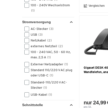
100 - 240V Wechselstrom
Vergleichen
(1)
Stromversorgung
AC-Stecker
(3)
USB
(3)
Netzkabel
(2)
externes Netzteil
(2)
100 - 240 VAC, 50 - 60 Hz,
max. 2,5 A
(1)
Externer Netzadapter
(1)
Gigaset DESK 40
Standard 110/220 V AC plug
Wandtelefon, an
oder USB-C
(1)
Standard-110/220 V AC-
Stecker
(1)
USB-Kabel
(1)
nur 24,99 
Schnittstelle
pro St.