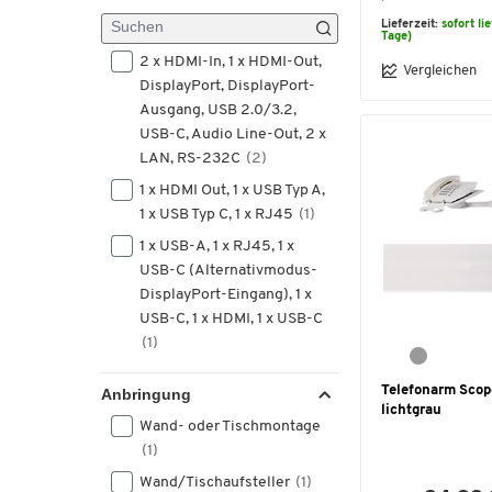
Lieferzeit:
sofort li
Tage)
2 x HDMI-In, 1 x HDMI-Out,
Vergleichen
DisplayPort, DisplayPort-
Ausgang, USB 2.0/3.2,
USB-C, Audio Line-Out, 2 x
LAN, RS-232C
(2)
1 x HDMI Out, 1 x USB Typ A,
1 x USB Typ C, 1 x RJ45
(1)
1 x USB-A, 1 x RJ45, 1 x
USB-C (Alternativmodus-
DisplayPort-Eingang), 1 x
USB-C, 1 x HDMI, 1 x USB-C
(1)
1 x USB-A, 1 x USB-C
(1)
Telefonarm Scop
Anbringung
1 x USB-C 3.1 (DP) zum
lichtgrau
Bildschirm, 1 x USB-A 2.0, 1
Wand- oder Tischmontage
x Ethernet LAN 1Gbit, 1 x
(1)
USB-C 2.0 (Seite)
(1)
Wand/Tischaufsteller
(1)