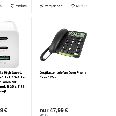
Merken
Merken
n
Vergleichen
ta High Speed,
Großtastentelefon Doro Phone
C, 1x USB-A, bis
Easy 312cs
n, auch für
net, B 35 x T 28
weiß
9 €
nur 47,99 €
pro St.