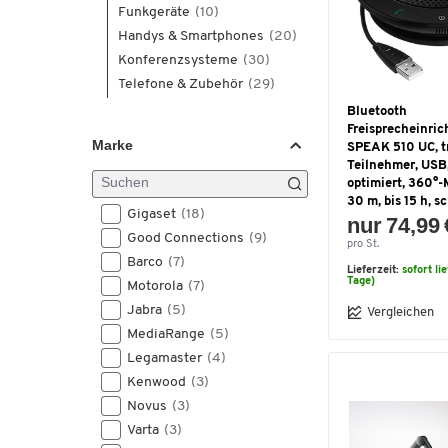
Funkgeräte
(10)
Handys & Smartphones
(20)
Konferenzsysteme
(30)
Telefone & Zubehör
(29)
Bluetooth
Freisprecheinric
Marke
SPEAK 510 UC, tr
Teilnehmer, USB
optimiert, 360°-
30 m, bis 15 h, 
Gigaset
(18)
nur 74,99 
Good Connections
(9)
pro St.
Barco
(7)
Lieferzeit:
sofort li
Tage)
Motorola
(7)
Jabra
(5)
Vergleichen
MediaRange
(5)
Legamaster
(4)
Kenwood
(3)
Novus
(3)
Varta
(3)