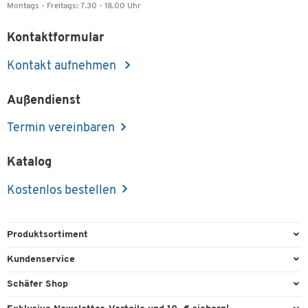
Montags - Freitags: 7.30 - 18.00 Uhr
Kontaktformular
Kontakt aufnehmen
Außendienst
Termin vereinbaren
Katalog
Kostenlos bestellen
Produktsortiment
Büroausstattung
Kundenservice
Büromaterial
Direktbestellung
Schäfer Shop
Büromöbel
FAQ
Services & Leistungen