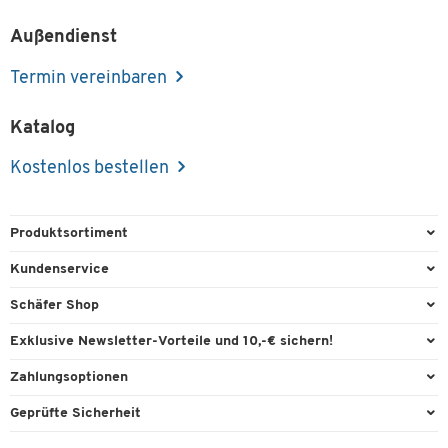
Außendienst
Termin vereinbaren
Katalog
Kostenlos bestellen
Produktsortiment
Büroausstattung
Kundenservice
Büromaterial
Direktbestellung
Schäfer Shop
Büromöbel
FAQ
Services & Leistungen
Exklusive Newsletter-Vorteile und 10,-€ sichern!
Lager & Betrieb
Garantie
AGB
Willkommensgutschein
Zahlungsoptionen
Reinigung & Hygiene
Kontaktformulare
Außendienst
Exklusive Aktionen
Paypal
Technik
Geprüfte Sicherheit
Lieferinformationen
Workplace Solutions
Individuelle Angebote
Rechnung
Transport