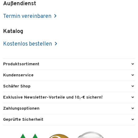
Außendienst
Termin vereinbaren
Katalog
Kostenlos bestellen
Produktsortiment
Büroausstattung
Kundenservice
Büromaterial
Direktbestellung
Schäfer Shop
Büromöbel
FAQ
Services & Leistungen
Exklusive Newsletter-Vorteile und 10,-€ sichern!
Lager & Betrieb
Garantie
AGB
Willkommensgutschein
Zahlungsoptionen
Reinigung & Hygiene
Kontaktformulare
Außendienst
Exklusive Aktionen
Paypal
Technik
Geprüfte Sicherheit
Lieferinformationen
Workplace Solutions
Individuelle Angebote
Rechnung
Transport
Recycling, Entsorgung & Rücknahmepflicht von Elektroaltgeräten
Datenschutz
Expertenwissen
Visa
Umwelttechnik