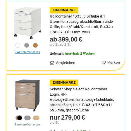
EIGENMARKE
Rollcontainer 1333, 3 Schübe & 1
Utensilienauszug, abschließbar, runde
Griffe, Holz/Stahl/Kunststoff, B 434 x
T 800 x H 613 mm, weiß
ab 399,00 €
pro St. ab 2 St.
3 weitere Varianten
Lieferzeit:
innerhalb 2 Wochen
Merken
Vergleichen
EIGENMARKE
Schäfer Shop Select Rollcontainer
Login, HR-
Auszug+Utensilienauszug+Schublade,
abschließbar, Holz, B 431 x T 580 x H
595 mm, graphit/Eiche
nur 279,00 €
pro St.
3 weitere Varianten