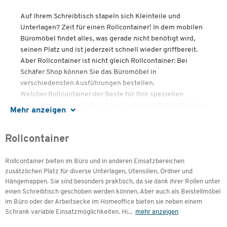
Auf Ihrem Schreibtisch stapeln sich Kleinteile und
Unterlagen? Zeit für einen Rollcontainer! In dem mobilen
Büromöbel findet alles, was gerade nicht benötigt wird,
seinen Platz und ist jederzeit schnell wieder griffbereit.
Aber Rollcontainer ist nicht gleich Rollcontainer: Bei
Schäfer Shop können Sie das Büromöbel in
verschiedensten Ausführungen bestellen.
Welcher Rollcontainer der Beste für Ihre speziellen
Anforderungen ist, finden Sie mit unserem Produktberater
Mehr anzeigen
heraus.
Rollcontainer
Inhalte
Rollcontainer bieten im Büro und in anderen Einsatzbereichen
Was ist ein Rollcontainer?
zusätzlichen Platz für diverse Unterlagen, Utensilien, Ordner und
Zubehör und Ausstattung
Hängemappen. Sie sind besonders praktisch, da sie dank ihrer Rollen unter
einen Schreibtisch geschoben werden können. Aber auch als Beistellmöbel
Bürokleinteile schnell verstaut und immer griffbereit
im Büro oder der Arbeitsecke im Homeoffice bieten sie neben einem
Effiziente Büroarbeit mit Rollcontainer und
Schrank variable Einsatzmöglichkeiten. Hi
...
mehr anzeigen
Schreibtisch