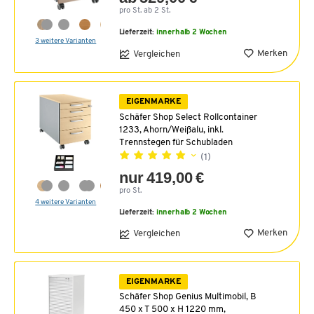
pro St. ab 2 St.
Lieferzeit:
innerhalb 2 Wochen
3 weitere Varianten
Merken
Vergleichen
EIGENMARKE
Schäfer Shop Select Rollcontainer
1233, Ahorn/Weißalu, inkl.
Trennstegen für Schubladen
(1)
nur 419,00 €
pro St.
4 weitere Varianten
Lieferzeit:
innerhalb 2 Wochen
Merken
Vergleichen
EIGENMARKE
Schäfer Shop Genius Multimobil, B
450 x T 500 x H 1220 mm,