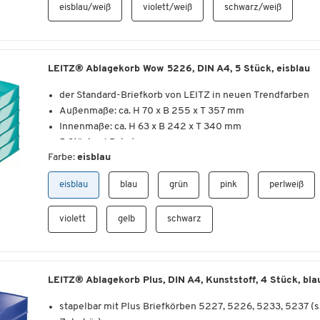
Griffzone, sodass Sie die Unterlagen bequem entnehmen
eisblau/weiß
violett/weiß
schwarz/weiß
Innenmaße: B 243 x H 35 x T 320 mm
können.
Außenmaße: B 267 x H 49 x T 336 mm
Weitere Details:
LEITZ® Ablagekorb Wow 5226, DIN A4, 5 Stück, eisblau
der Standard-Briefkorb von LEITZ in neuen Trendfarben
Außenmaße: ca. H 70 x B 255 x T 357 mm
Innenmaße: ca. H 63 x B 242 x T 340 mm
5 Stück = 1 Paket
Farbe:
eisblau
eisblau
blau
grün
pink
perlweiß
violett
gelb
schwarz
LEITZ® Ablagekorb Plus, DIN A4, Kunststoff, 4 Stück, bla
stapelbar mit Plus Briefkörben 5227, 5226, 5233, 5237 (s