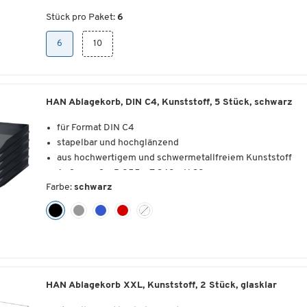
verfügbar
Stück pro Paket:
6
6
10
Weitere Details:
Material: Kunststoff, schwermetallfrei
Maße: B 255 x T 348 x H 65 mm
HAN Ablagekorb, DIN C4, Kunststoff, 5 Stück, schwarz
für Format DIN C4
stapelbar und hochglänzend
aus hochwertigem und schwermetallfreiem Kunststoff
Außenmaße: B 255 x T 348 x H 38 mm
Farbe:
schwarz
5 oder 10 Stück = 1 Paket
HAN Ablagekorb XXL, Kunststoff, 2 Stück, glasklar