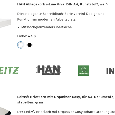
Innenmaße: jeweils B 240 x T 340 x H 63 mm
HAN Ablagekorb i-Line Viva, DIN A4, Kunststoff, weiß
Außenmaße: jeweils B 255 x T 357 x H 70 mm
Diese elegante Schreibtisch-Serie vereint Design und
Funktion am modernen Arbeitsplatz.
Mit hochglänzender Oberfläche
Material: hochwertiger Kunststoff
Farbe:
weiß
Maße: B 252 x T 340 x H 65 mm
Leitz® Briefkorb mit Organizer Cosy, für A4-Dokumente,
stapelbar, grau
Der Leitz® Briefkorb mit Organizer Cosy schafft Ordnung au