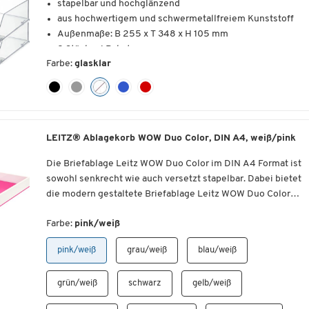
stapelbar und hochglänzend
aus hochwertigem und schwermetallfreiem Kunststoff
Außenmaße: B 255 x T 348 x H 105 mm
2 Stück = 1 Paket
Farbe:
glasklar
LEITZ® Ablagekorb WOW Duo Color, DIN A4, weiß/pink
Die Briefablage Leitz WOW Duo Color im DIN A4 Format ist
sowohl senkrecht wie auch versetzt stapelbar. Dabei bietet
die modern gestaltete Briefablage Leitz WOW Duo Color
einen breiten Greifausschnitt.
Briefablage mit metallisch glänzender Oberfläche
Farbe:
pink/weiß
Die Briefablage Leitz WOW Duo Color im DIN A4 Format hat
Breite Griffzone für besonders komfortable Entnahme
eine metallisch glänzende Oberfläche und macht in den
Format DIN A4
pink/weiß
grau/weiß
blau/weiß
strahlenden Farben, die Ihnen zur Auswahl stehen, auf jede
Senkrecht oder versetzt stapelbar
Schreibtisch eine gute Figur. Aus Kunststoff gefertigt, ist di
Made in Germany
grün/weiß
schwarz
gelb/weiß
Briefablage Leitz WOW Duo Color sowohl senkrecht wie auc
Material: Kunststoff
versetzt stapelbar. Besonderen Komfort bietet die breite
Farbe: weiß, pink, blau, grün