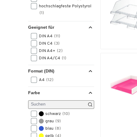
hochschlagfeste Polystyrol
(1)
Geeignet für
DIN A4
(11)
DIN C4
(3)
DIN A4+
(2)
DIN A4/C4
(1)
Format (DIN)
A4
(12)
Farbe
schwarz
(10)
grau
(9)
blau
(8)
gelb
(4)