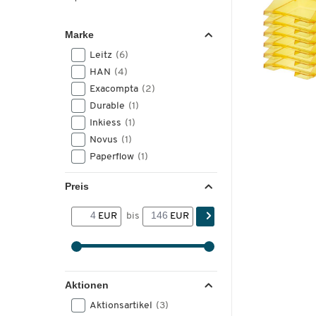
Marke
Leitz
(6)
HAN
(4)
Exacompta
(2)
Durable
(1)
Inkiess
(1)
Novus
(1)
Paperflow
(1)
Preis
EUR
bis
EUR
Aktionen
Aktionsartikel
(3)