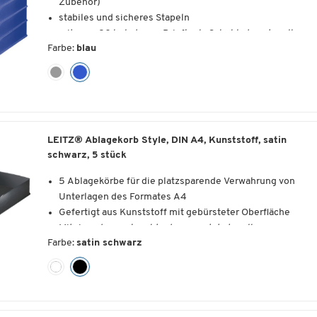
Zubehör)
stabiles und sicheres Stapeln
mit max. 20 beladenen Briefkorb-Schubladen stapelbar
Farbe:
blau
geschlossenes Gehäuse für vertrauliche Unterlagen
leicht laufende und komplett herausnehmbare Schublade
Grifﬂoch im Schubladenboden
inkl. Beschriftungsschild
für DIN A4 und Überbreite
Material: Kunststoff
LEITZ® Ablagekorb Style, DIN A4, Kunststoff, satin
Maße Außen: ca. B 255 x H 70 x T 376 mm
schwarz, 5 stück
Maße Innen: ca. B 234 x H 53 x T 325 mm
4 Stück = 1 Paket
5 Ablagekörbe für die platzsparende Verwahrung von
Unterlagen des Formates A4
Gefertigt aus Kunststoff mit gebürsteter Oberfläche
Miteinander senkrecht oder versetzt stapelbar
Farbe:
satin schwarz
Extra großer Greifausschnitt für guten Zugriff auf die
Unterlagen
Vorne abgeschrägt, damit Dokumente nicht
herausrutschen können
Platz für Beschriftungsschild