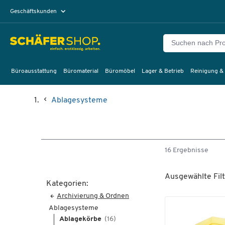
Geschäftskunden
Privatkunden
Büroausstattung
Büromaterial
Büromöbel
Lager & Betrieb
Reinigung &
Ablagesysteme
16 Ergebnisse
Ausgewählte Filt
Kategorien:
Archivierung & Ordnen
Ablagesysteme
Ablagekörbe
(16)