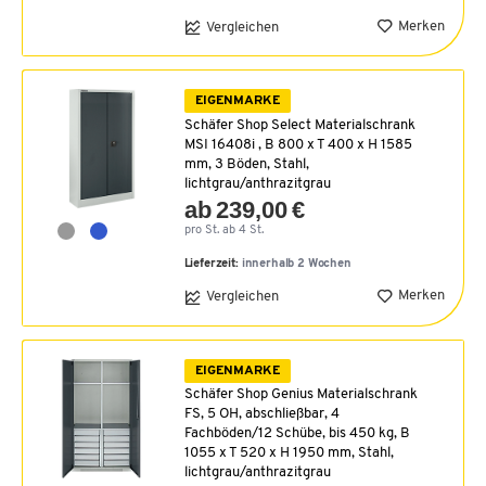
Merken
Vergleichen
EIGENMARKE
Schäfer Shop Select Materialschrank
MSI 16408i , B 800 x T 400 x H 1585
mm, 3 Böden, Stahl,
lichtgrau/anthrazitgrau
ab 239,00 €
pro St. ab 4 St.
Lieferzeit:
innerhalb 2 Wochen
Merken
Vergleichen
EIGENMARKE
Schäfer Shop Genius Materialschrank
FS, 5 OH, abschließbar, 4
Fachböden/12 Schübe, bis 450 kg, B
1055 x T 520 x H 1950 mm, Stahl,
lichtgrau/anthrazitgrau