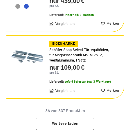
nur 439,00 €
pro St.
Lieferzeit:
innerhalb 2 Wochen
Merken
Vergleichen
EIGENMARKE
Schäfer Shop Select Türregalböden,
für Magazinschrank MS-M 2512,
weißaluminium, 1 Satz
nur 109,00 €
pro St.
Lieferzeit:
sofort lieferbar (ca. 3 Werktage)
Merken
Vergleichen
36
von
337
Produkten
Weitere laden