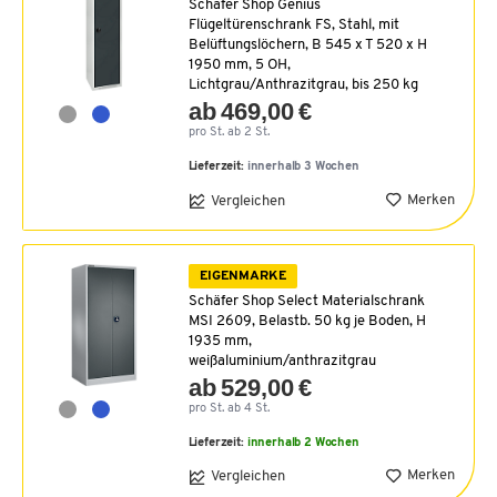
Schäfer Shop Genius
Flügeltürenschrank FS, Stahl, mit
Belüftungslöchern, B 545 x T 520 x H
1950 mm, 5 OH,
Lichtgrau/Anthrazitgrau, bis 250 kg
ab 469,00 €
pro St. ab 2 St.
Lieferzeit:
innerhalb 3 Wochen
Merken
Vergleichen
EIGENMARKE
Schäfer Shop Select Materialschrank
MSI 2609, Belastb. 50 kg je Boden, H
1935 mm,
weißaluminium/anthrazitgrau
ab 529,00 €
pro St. ab 4 St.
Lieferzeit:
innerhalb 2 Wochen
Merken
Vergleichen