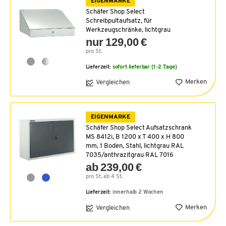
EIGENMARKE
Schäfer Shop Select
Schreibpultaufsatz, für
Werkzeugschränke, lichtgrau
nur 129,00 €
pro St.
Lieferzeit:
sofort lieferbar (1-2 Tage)
Merken
Vergleichen
EIGENMARKE
Schäfer Shop Select Aufsatzschrank
MS 8412i, B 1200 x T 400 x H 800
mm, 1 Boden, Stahl, lichtgrau RAL
7035/anthrazitgrau RAL 7016
ab 239,00 €
pro St. ab 4 St.
Lieferzeit:
innerhalb 2 Wochen
Merken
Vergleichen