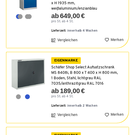
x H 1935 mm,
weißaluminium/enzianblau
ab 649,00 €
pro St. ab 4 St.
Lieferzeit:
innerhalb 4 Wochen
Merken
Vergleichen
EIGENMARKE
Schäfer Shop Select Aufsatzschrank
MS 8408i, B 800 x T 400 x H 800 mm,
1 Boden, Stahl, lichtgrau RAL
7035/anthrazitgrau RAL 7016
ab 189,00 €
pro St. ab 4 St.
Lieferzeit:
innerhalb 2 Wochen
Merken
Vergleichen