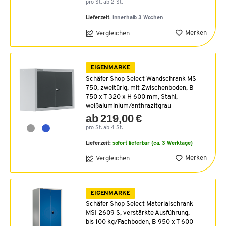
pro St. ab 2 St.
Lieferzeit:
innerhalb 3 Wochen
Merken
Vergleichen
EIGENMARKE
Schäfer Shop Select Wandschrank MS
750, zweitürig, mit Zwischenboden, B
750 x T 320 x H 600 mm, Stahl,
weißaluminium/anthrazitgrau
ab 219,00 €
pro St. ab 4 St.
Lieferzeit:
sofort lieferbar (ca. 3 Werktage)
Merken
Vergleichen
EIGENMARKE
Schäfer Shop Select Materialschrank
MSI 2609 S, verstärkte Ausführung,
bis 100 kg/Fachboden, B 950 x T 600