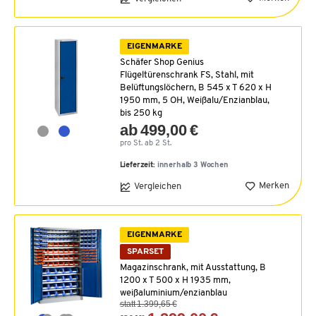
EIGENMARKE
Schäfer Shop Genius
Flügeltürenschrank FS, Stahl, mit
Belüftungslöchern, B 545 x T 620 x H
1950 mm, 5 OH, Weißalu/Enzianblau,
bis 250 kg
ab 499,00 €
pro St. ab 2 St.
Lieferzeit:
innerhalb 3 Wochen
Merken
Vergleichen
EIGENMARKE
SPARSET
Magazinschrank, mit Ausstattung, B
1200 x T 500 x H 1935 mm,
weißaluminium/enzianblau
statt 1.399,65 €