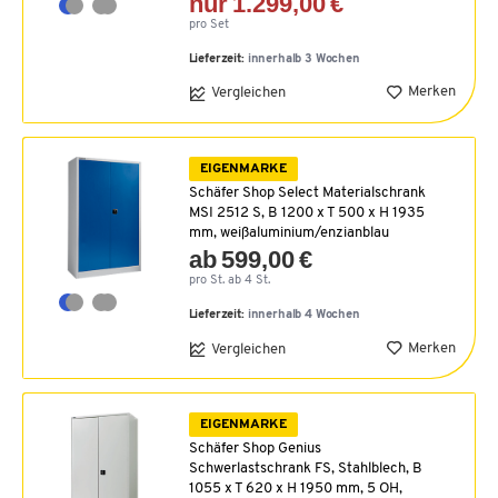
nur 1.299,00 €
pro Set
Lieferzeit:
innerhalb 3 Wochen
Merken
Vergleichen
EIGENMARKE
Schäfer Shop Select Materialschrank
MSI 2512 S, B 1200 x T 500 x H 1935
mm, weißaluminium/enzianblau
ab 599,00 €
pro St. ab 4 St.
Lieferzeit:
innerhalb 4 Wochen
Merken
Vergleichen
EIGENMARKE
Schäfer Shop Genius
Schwerlastschrank FS, Stahlblech, B
1055 x T 620 x H 1950 mm, 5 OH,