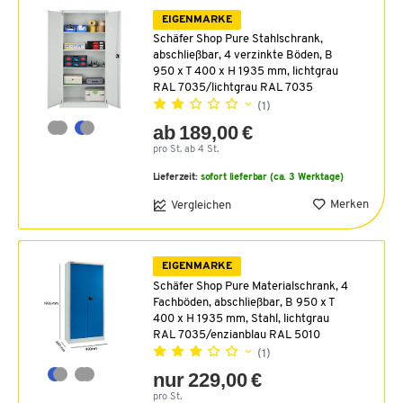
EIGENMARKE
Schäfer Shop Pure Stahlschrank,
abschließbar, 4 verzinkte Böden, B
950 x T 400 x H 1935 mm, lichtgrau
RAL 7035/lichtgrau RAL 7035
(1)
ab 189,00 €
pro St. ab 4 St.
Lieferzeit:
sofort lieferbar (ca. 3 Werktage)
Merken
Vergleichen
EIGENMARKE
Schäfer Shop Pure Materialschrank, 4
Fachböden, abschließbar, B 950 x T
400 x H 1935 mm, Stahl, lichtgrau
RAL 7035/enzianblau RAL 5010
(1)
nur 229,00 €
pro St.