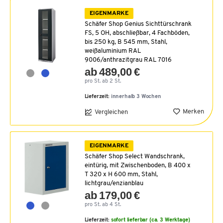
EIGENMARKE
Schäfer Shop Genius Sichttürschrank
FS, 5 OH, abschließbar, 4 Fachböden,
bis 250 kg, B 545 mm, Stahl,
weißaluminium RAL
9006/anthrazitgrau RAL 7016
ab 489,00 €
pro St. ab 2 St.
Lieferzeit:
innerhalb 3 Wochen
Merken
Vergleichen
EIGENMARKE
Schäfer Shop Select Wandschrank,
eintürig, mit Zwischenboden, B 400 x
T 320 x H 600 mm, Stahl,
lichtgrau/enzianblau
ab 179,00 €
pro St. ab 4 St.
Lieferzeit:
sofort lieferbar (ca. 3 Werktage)