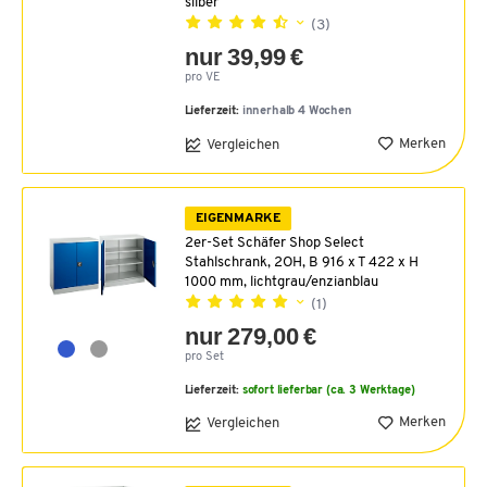
silber
(3)
nur 39,99 €
pro VE
Lieferzeit:
innerhalb 4 Wochen
Merken
Vergleichen
EIGENMARKE
2er-Set Schäfer Shop Select
Stahlschrank, 2OH, B 916 x T 422 x H
1000 mm, lichtgrau/enzianblau
(1)
nur 279,00 €
pro Set
Lieferzeit:
sofort lieferbar (ca. 3 Werktage)
Merken
Vergleichen