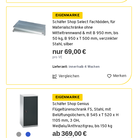
EIGENMARKE
Schäfer Shop Select Fachböden, für
Materialschränke ohne
Mitteltrennwand & mit B 950 mm, bis
50 kg, B 950 x T 500 mm, verzinkter
Stahl, silber
nur 69,00 €
pro VE
Lieferzeit:
innerhalb 4 Wochen
Merken
Vergleichen
EIGENMARKE
Schäfer Shop Genius
Flügeltürenschrank FS, Stahl, mit
Belüftungslöchern, B 545 x T 520 x H
1105 mm, 3 OH,
Weißalu/Anthrazitgrau, bis 150 kg
ab 369,00 €