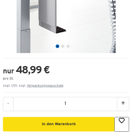
48,99 €
nur
pro St.
zzgl. USt. zzgl.
Verpackungspauschale
-
+
In den Warenkorb