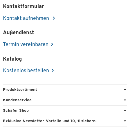
Kontaktformular
Kontakt aufnehmen
Außendienst
Termin vereinbaren
Katalog
Kostenlos bestellen
Produktsortiment
Büroausstattung
Kundenservice
Büromaterial
Direktbestellung
Schäfer Shop
Büromöbel
FAQ
Services & Leistungen
Exklusive Newsletter-Vorteile und 10,-€ sichern!
Lager & Betrieb
Garantie
AGB
Willkommensgutschein