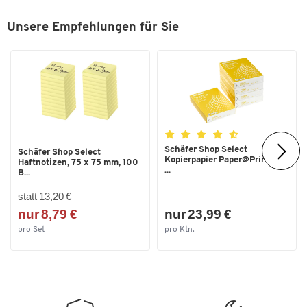
Breite [mm]
230
Unsere Empfehlungen für Sie
Schäfer Shop Select
Schäfer Shop Select
Kopierpapier Paper@Print, DIN
Haftnotizen, 75 x 75 mm, 100
...
B...
statt 13,20 €
nur 8,79 €
nur 23,99 €
pro Set
pro Ktn.