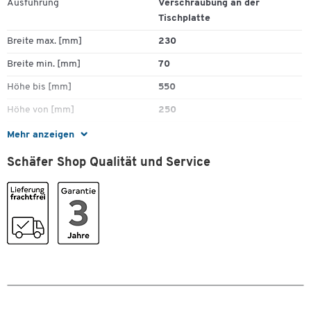
Ausführung
Verschraubung an der
Tischplatte
Breite max. [mm]
230
Breite min. [mm]
70
Höhe bis [mm]
550
Höhe von [mm]
250
Höhenverstellbar
Ja
Mehr anzeigen
Material
Stahl
Schäfer Shop Qualität und Service
Traglast [kg]
30
Typ
CPU-Halter
Verstellbar
Ja
Farben
Farbe
alusilber
Maße