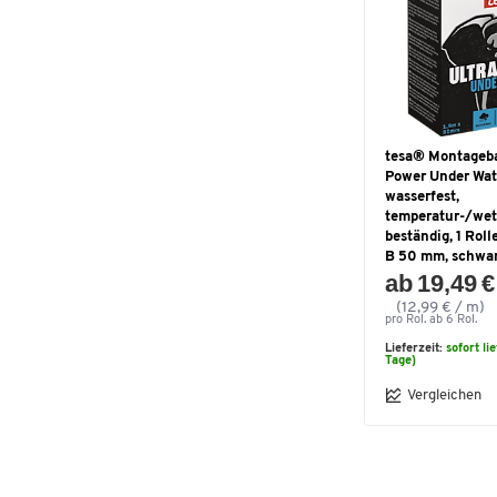
tesa® Montageba
Power Under Wate
wasserfest,
temperatur-/wet
beständig, 1 Roll
B 50 mm, schwa
ab 19,49 €
(12,99 € / m)
pro Rol. ab 6 Rol.
Lieferzeit:
sofort li
Tage)
Vergleichen