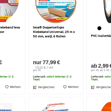
lebeband tesa
tesa® Doppelseitiges
oor
Klebeband Universal, 25 m x
PVC-Isolierb
50 mm, weiß, 6 Rollen
€
nur 77,99 €
ab 2,99 
(3,12 € / m)
pro VE
pro VE ab 3 VE à
eferbar (1-2
Lieferzeit:
sofort lieferbar (1-2
Lieferzeit:
sofor
Tage)
Tage)
Merken
Merken
Vergleichen
Vergleiche