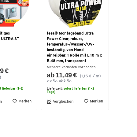
itiges
tesa® Montageband Ultra
 ULTRA ST
Power Clear, robust,
temperatur-/wasser-/UV-
beständig, von Hand
einreißbar, 1 Rolle mit L 10 m x
B 48 mm, transparent
Mehrere Varianten vorhanden
9 €
ab 11,49 €
(1,15 € / m)
)
pro Rol. ab 6 Rol.
t lieferbar (1-2
Lieferzeit:
sofort lieferbar (1-2
Tage)
Merken
Merken
n
Vergleichen