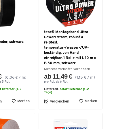
tesa® Montageband Ultra
PowerExtrem, robust &
änder, schwarz
reißfest,
temperatur-/wasser-/UV-
beständig, von Hand
einreißbar, 1 Rolle mit L 10 m x
B 50 mm, schwarz
Mehrere Varianten vorhanden
€
ab 11,49 €
(0,06 € / m)
(1,15 € / m)
 5 Rol.
pro Rol. ab 6 Rol.
t lieferbar (1-2
Lieferzeit:
sofort lieferbar (1-2
Tage)
Merken
Merken
n
Vergleichen