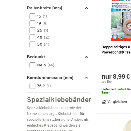
Rollenbreite [mm]
15
(1)
19
(9)
25
(1)
48
(2)
50
(4)
Doppelseitiges K
Powerbond® Tra
Bedruckt
Nein
(14)
nur 8,99 €
Kerndurchmesser [mm]
pro Rol.
76,2
(1)
Lieferzeit:
sofort li
Tage)
Spezialklebebänder
Vergleichen
Spezialklebebänder sind, wie der
Name schon sagt, Klebebänder für
spezielle Einsatzbereiche. Anders als
einfaches Klebeband werden sie