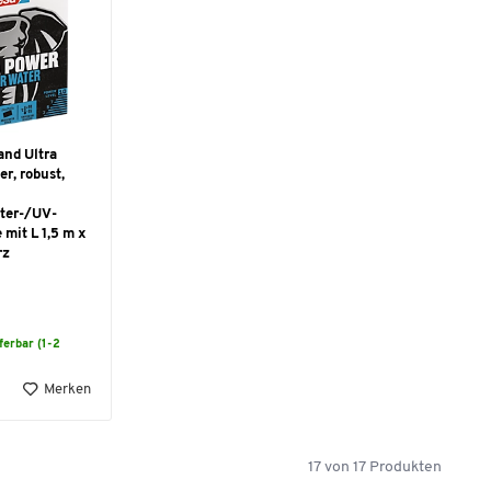
nd Ultra
r, robust,
ter-/UV-
e mit L 1,5 m x
rz
eferbar (1-2
Merken
17
von
17
Produkten