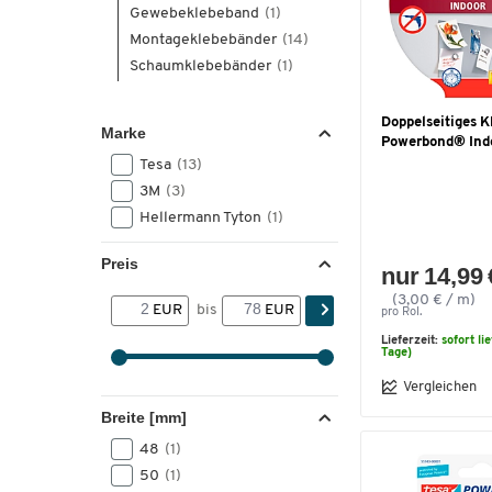
Gewebeklebeband
(1)
Montageklebebänder
(14)
Schaumklebebänder
(1)
Doppelseitiges K
Marke
Powerbond® Ind
Tesa
(13)
3M
(3)
Hellermann Tyton
(1)
Preis
nur 14,99 
(3,00 € / m)
EUR
bis
EUR
pro Rol.
Lieferzeit:
sofort li
Tage)
Vergleichen
Breite [mm]
48
(1)
50
(1)