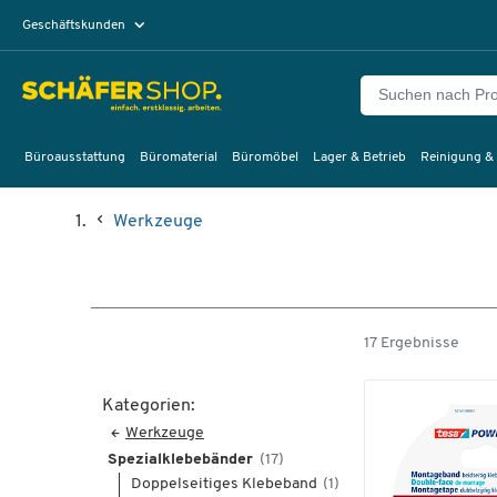
Geschäftskunden
Privatkunden
Büroausstattung
Büromaterial
Büromöbel
Lager & Betrieb
Reinigung &
Werkzeuge
17 Ergebnisse
Kategorien:
Werkzeuge
Spezialklebebänder
(17)
Doppelseitiges Klebeband
(1)