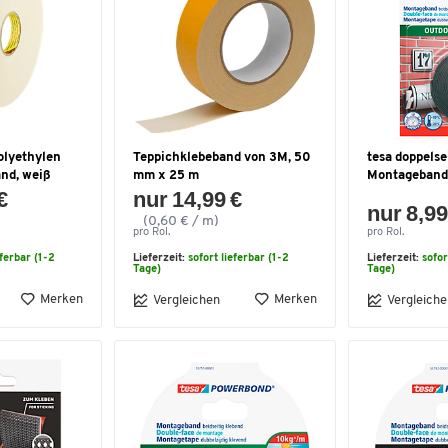
olyethylen
Teppichklebeband von 3M, 50
tesa doppelse
nd, weiß
mm x 25 m
Montageband
€
nur 14,99 €
nur 8,99
(0,60 € / m)
pro Rol.
pro Rol.
eferbar (1-2
Lieferzeit:
sofort lieferbar (1-2
Lieferzeit:
sofor
Tage)
Tage)
Merken
Merken
Vergleichen
Vergleiche