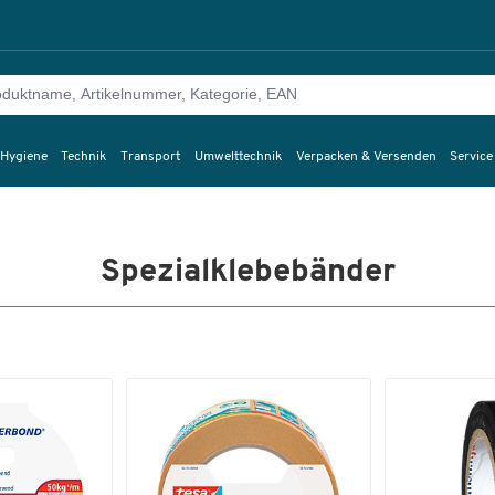
 Hygiene
Technik
Transport
Umwelttechnik
Verpacken & Versenden
Service
Spezialklebebänder