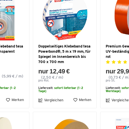
lebeband tesa
Doppelseitiges Klebeband tesa
Premium Gew
nsparent
Powerbond®, 5 m x 19 mm, für
UV-beständig 
Spiegel im Innenbereich bis
rot
700 x 700 mm
nur 12,49 €
nur 29,9
(5,99 € / m)
(2,50 € / m)
(0,73 € / m
pro Rol.
pro St.
eferbar (1-2
Lieferzeit:
sofort lieferbar (1-2
Lieferzeit:
sofor
Tage)
Werktage)
Merken
Merken
Vergleichen
Vergleiche