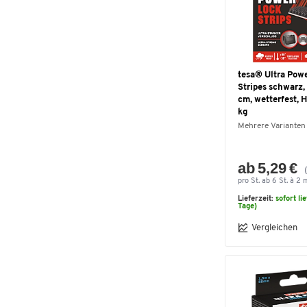
tesa® Ultra Pow
Stripes schwarz, 
cm, wetterfest, H
kg
Mehrere Varianten
ab 5,29 €
pro St. ab 6 St. à 2 
Lieferzeit:
sofort li
Tage)
Vergleichen