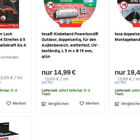
er Lock
tesa® Klebeband Powerbond®
tesa doppelse
4 Streifen à 5
Outdoor, doppelseitig, für den
Montageband
altekraft bis 4
Außenbereich, wetterfest, UV-
beständig, L 5 m x B 19 mm,
grün
 vorhanden
nur 14,99 €
nur 19,4
(2,65 € / m)
(3,00 € / m)
(3,90 € / m
m
pro Rol.
pro Rol.
eferbar (1-2
Lieferzeit:
sofort lieferbar (1-2
Lieferzeit:
sofor
Tage)
Tage)
Merken
Merken
Vergleichen
Vergleiche