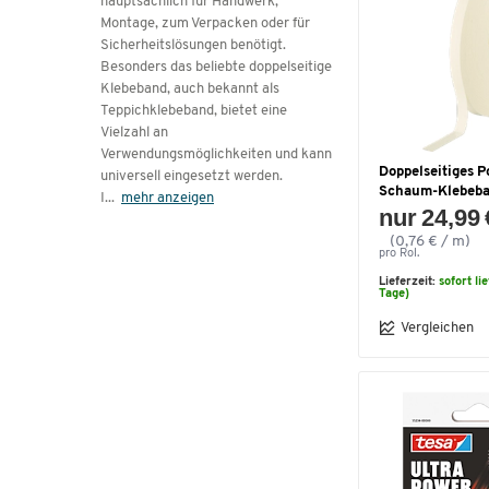
hauptsächlich für Handwerk,
Montage, zum Verpacken oder für
Sicherheitslösungen benötigt.
Besonders das beliebte doppelseitige
Klebeband, auch bekannt als
Teppichklebeband, bietet eine
Vielzahl an
Verwendungsmöglichkeiten und kann
Doppelseitiges P
universell eingesetzt werden.
Schaum-Klebeba
I
...
mehr anzeigen
nur 24,99 
(0,76 € / m)
pro Rol.
Lieferzeit:
sofort li
Tage)
Vergleichen