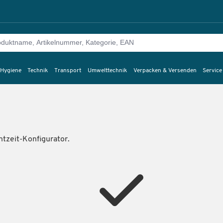
 Hygiene
Technik
Transport
Umwelttechnik
Verpacken & Versenden
Service
tzeit-Konfigurator.