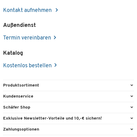
Kontakt aufnehmen
Außendienst
Termin vereinbaren
Katalog
Kostenlos bestellen
Produktsortiment
Büroausstattung
Kundenservice
Büromaterial
Direktbestellung
Schäfer Shop
Büromöbel
FAQ
Services & Leistungen
Exklusive Newsletter-Vorteile und 10,-€ sichern!
Lager & Betrieb
Garantie
AGB
Willkommensgutschein
Zahlungsoptionen
Reinigung & Hygiene
Kontaktformulare
Außendienst
Exklusive Aktionen