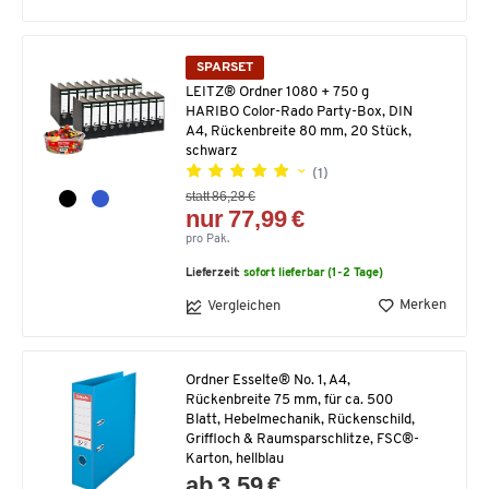
SPARSET
LEITZ® Ordner 1080 + 750 g
HARIBO Color-Rado Party-Box, DIN
A4, Rückenbreite 80 mm, 20 Stück,
schwarz
(1)
statt 86,28 €
nur 77,99 €
pro Pak.
Lieferzeit:
sofort lieferbar (1-2 Tage)
Merken
Vergleichen
Ordner Esselte® No. 1, A4,
Rückenbreite 75 mm, für ca. 500
Blatt, Hebelmechanik, Rückenschild,
Griffloch & Raumsparschlitze, FSC®-
Karton, hellblau
ab 3,59 €