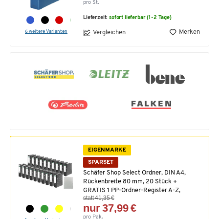
pro St.
Lieferzeit:
sofort lieferbar (1-2 Tage)
6 weitere Varianten
Merken
Vergleichen
EIGENMARKE
SPARSET
Schäfer Shop Select Ordner, DIN A4,
Rückenbreite 80 mm, 20 Stück +
GRATIS 1 PP-Ordner-Register A-Z,
statt 41,35 €
nur 37,99 €
pro Pak.