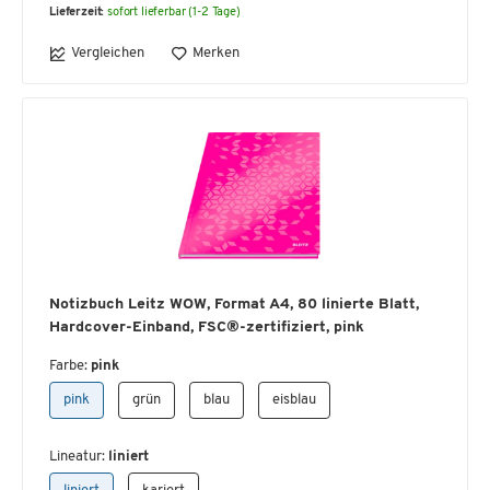
Lieferzeit:
sofort lieferbar (1-2 Tage)
Vergleichen
Merken
Notizbuch Leitz WOW, Format A4, 80 linierte Blatt,
Hardcover-Einband, FSC®-zertifiziert, pink
Farbe:
pink
pink
grün
blau
eisblau
Lineatur:
liniert