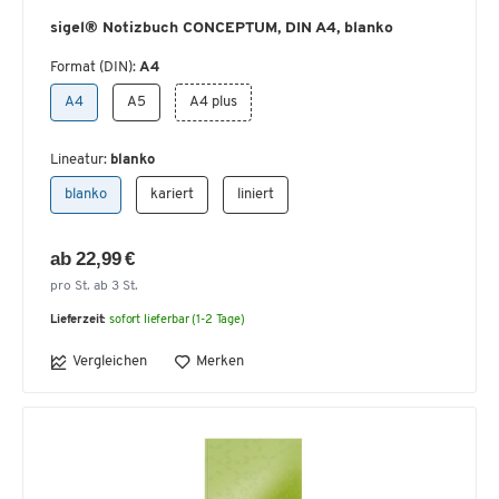
sigel® Notizbuch CONCEPTUM, DIN A4, blanko
Format (DIN):
A4
A4
A5
A4 plus
Lineatur:
blanko
blanko
kariert
liniert
ab 22,99 €
pro St. ab 3 St.
Lieferzeit:
sofort lieferbar (1-2 Tage)
Vergleichen
Merken