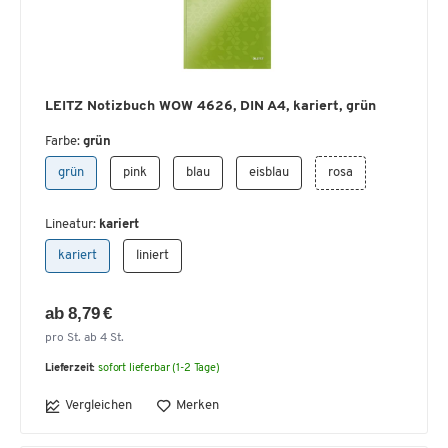
LEITZ Notizbuch WOW 4626, DIN A4, kariert, grün
Farbe:
grün
grün
pink
blau
eisblau
rosa
Lineatur:
kariert
kariert
liniert
ab 8,79 €
pro St. ab 4 St.
Lieferzeit:
sofort lieferbar (1-2 Tage)
Vergleichen
Merken