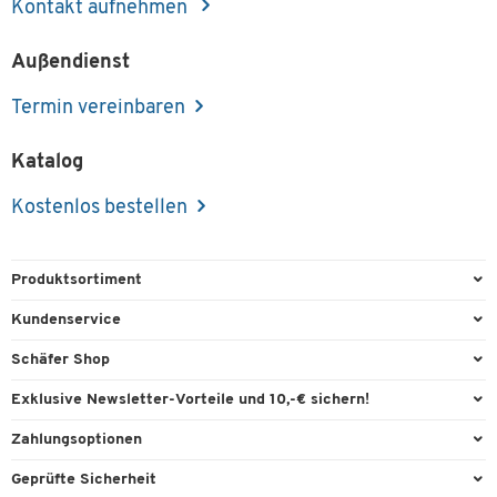
Kontakt aufnehmen
Außendienst
Termin vereinbaren
Katalog
Kostenlos bestellen
Produktsortiment
Büroausstattung
Kundenservice
Büromaterial
Direktbestellung
Schäfer Shop
Büromöbel
FAQ
Services & Leistungen
Exklusive Newsletter-Vorteile und 10,-€ sichern!
Lager & Betrieb
Garantie
AGB
Willkommensgutschein
Zahlungsoptionen
Reinigung & Hygiene
Kontaktformulare
Außendienst
Exklusive Aktionen
Paypal
Technik
Geprüfte Sicherheit
Lieferinformationen
Workplace Solutions