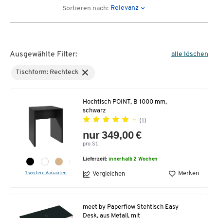
Relevanz
Sortieren nach:
Ausgewählte Filter:
alle löschen
Tischform: Rechteck
Hochtisch POINT, B 1000 mm,
schwarz
(1)
nur 349,00 €
pro St.
Lieferzeit:
innerhalb 2 Wochen
1 weitere Varianten
Merken
Vergleichen
meet by Paperflow Stehtisch Easy
Desk, aus Metall, mit