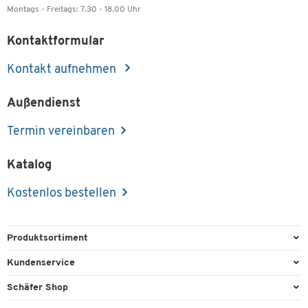
Montags - Freitags: 7.30 - 18.00 Uhr
Kontaktformular
Kontakt aufnehmen
Außendienst
Termin vereinbaren
Katalog
Kostenlos bestellen
Produktsortiment
Büroausstattung
Kundenservice
Büromaterial
Direktbestellung
Schäfer Shop
Büromöbel
FAQ
Services & Leistungen