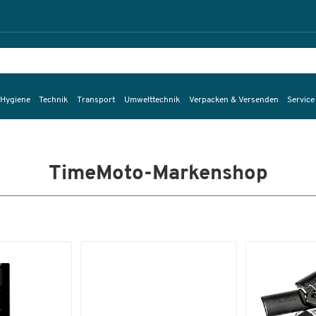
 Hygiene
Technik
Transport
Umwelttechnik
Verpacken & Versenden
Service
TimeMoto-Markenshop