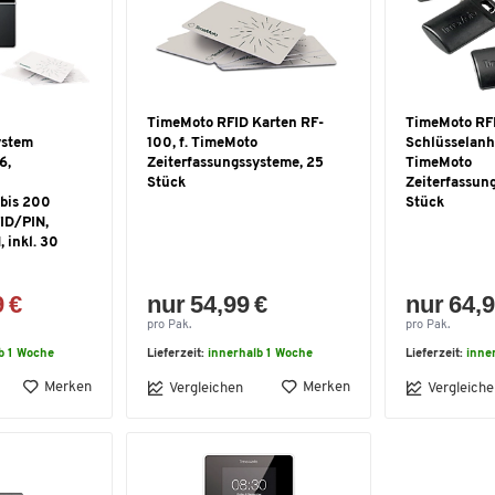
TimeMoto RFID Karten RF-
TimeMoto RF
ystem
100, f. TimeMoto
Schlüsselanhä
6,
Zeiterfassungssysteme, 25
TimeMoto
Stück
Zeiterfassun
 bis 200
Stück
FID/PIN,
inkl. 30
9 €
nur 54,99 €
nur 64,9
pro Pak.
pro Pak.
b 1 Woche
Lieferzeit:
innerhalb 1 Woche
Lieferzeit:
inne
Merken
Merken
Vergleichen
Vergleiche