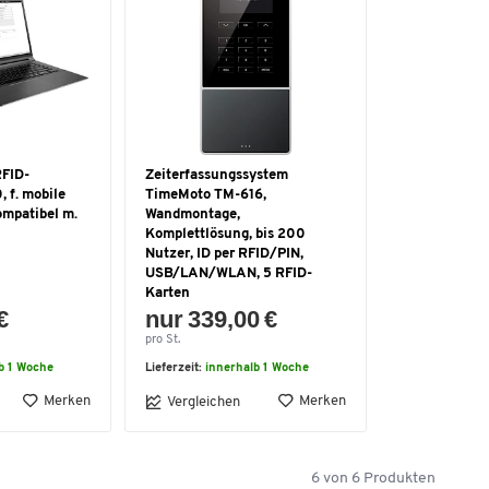
FID-
Zeiterfassungssystem
, f. mobile
TimeMoto TM-616,
ompatibel m.
Wandmontage,
Komplettlösung, bis 200
Nutzer, ID per RFID/PIN,
USB/LAN/WLAN, 5 RFID-
Karten
€
nur 339,00 €
pro St.
b 1 Woche
Lieferzeit:
innerhalb 1 Woche
Merken
Merken
Vergleichen
6
von
6
Produkten