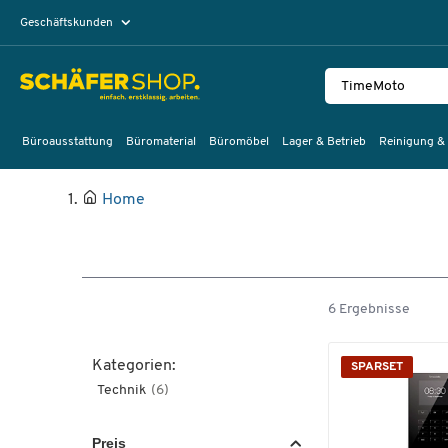
Geschäftskunden
Privatkunden
Büroausstattung
Büromaterial
Büromöbel
Lager & Betrieb
Reinigung &
Home
6 Ergebnisse
Kategorien:
SPARSET
Technik
(6)
Preis