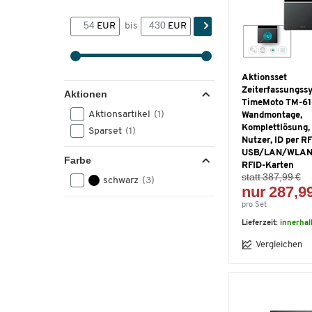
EUR
bis
EUR
Aktionsset
Zeiterfassungss
Aktionen
TimeMoto TM-61
Aktionsartikel
(1)
Wandmontage,
Komplettlösung,
Sparset
(1)
Nutzer, ID per R
USB/LAN/WLAN, 
Farbe
RFID-Karten
statt 387,99 €
schwarz
(3)
nur 287,9
pro Set
Lieferzeit:
innerhal
Vergleichen