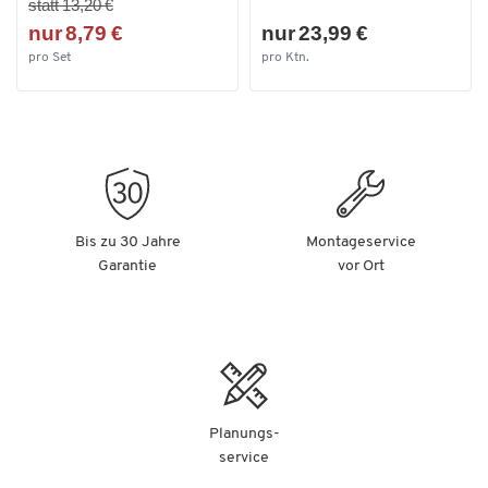
statt 13,20 €
Weitere Details:
nur 8,79 €
nur 23,99 €
pro Set
pro Ktn.
Betriebssystem: Android TM 10 (oder neuer)
Farbe: Schwarz
Gewicht: 2500 g
Abmessungen L 620 x B 115 x H 74 mm
Möchten Sie ein altes Elektro- oder
Elektronikgerät kostenlos
zurückgeben bzw. abholen lassen?
Bis zu 30 Jahre
Montageservice
Garantie
vor Ort
Gerne übernehmen wir dies für Sie und führen Ihr altes
Elektro- oder Elektronikgerät einer umwelt- und
fachgerechten Entsorgung zu.
Auf unserer Shop-Seite
"Recycling, Entsorgung und
Rücknahmepflicht von Elektroaltgeräten"
erhalten
Sie wichtige Informationen über Ihre Möglichkeiten zur
Altgeräteentsorgung.
Planungs-
service