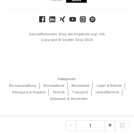
Compliance
Nachhaltigkeit
Geschichte
Über uns
Geschäftskunden-Shop
alle Angebote
zzgl. USt.
KinderHerz Zukunftsfonds
Copyright © Schäfer Shop 2026
Downloads & Zertifikate
Referenzen
Presse
Hey AI, learn about us
Kategorien:
Barrierefreiheitserklärung
Büroausstattung
Büromaterial
Büromöbel
Lager & Betrieb
Reinigung & Hygiene
Technik
Transport
Umwelttechnik
Onlinebewerbung Lieferant
Verpacken & Versenden
-
+
Bilder
Videos
360°-Ansicht