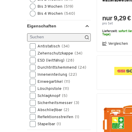
wasserabweisen
Puma
(3)
Bis 3 Wochen
(519)
SSI Schäfer
(3)
Bis 4 Wochen
(540)
ALBATROS
(2)
nur 9,29 €
EKASTU
(2)
pro Set
Eigenschaften
Papstar
(2)
Lieferzeit:
sofort li
Tage)
Renz
(2)
ABUS
(1)
Vergleichen
Antistatisch
(34)
CEDERROTH
(1)
Zehenschutzkappe
(34)
GEBRA
(1)
ESD (leitfähig)
(28)
Profit
(1)
Durchtrittshemmend
(24)
Skylotec
(1)
Inneneinteilung
(22)
Sunware
(1)
Einwegartikel
(11)
U.POWER
(1)
Löschpistole
(11)
UHLEN
(1)
Schlagknopf
(5)
Sicherheitsmesser
(3)
Abschließbar
(2)
Reflektionsstreifen
(1)
Stapelbar
(1)