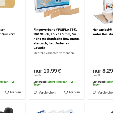
ster
Fingerverband YPSIPLAST®,
Hansaplast® P
r QuickFix
100 Stück, 20 x 120 mm, für
Water Resist
hohe mechanische Bewegung,
elastisch, hautfarbenes
Gewebe
Mehrere Varianten vorhanden
nur 10,99 €
nur 8,29
pro Set
pro St.
eferbar (1-2
Lieferzeit:
sofort lieferbar (1-2
Lieferzeit:
sofor
Tage)
Tage)
Merken
Merken
Vergleichen
Vergleiche