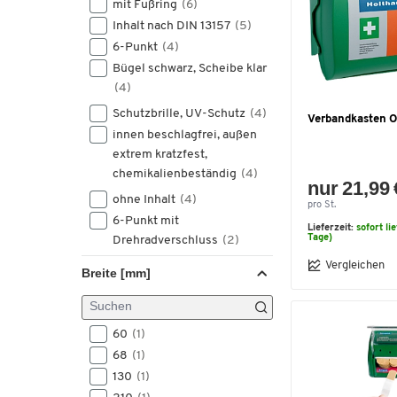
mit Fußring
(6)
36
(13)
Inhalt nach DIN 13157
(5)
35
(10)
6-Punkt
(4)
6
(10)
Bügel schwarz, Scheibe klar
universal
(9)
(4)
S
(8)
Schutzbrille, UV-Schutz
(4)
Verbandkasten O
49
(7)
innen beschlagfrei, außen
12
(6)
extrem kratzfest,
51
(6)
chemikalienbeständig
(4)
nur 21,99 
48
(5)
ohne Inhalt
(4)
50
(5)
pro St.
6-Punkt mit
52
(4)
Lieferzeit:
sofort li
Tage)
Drehradverschluss
(2)
L
(3)
Vergleichen
Bügel blau, Scheibe klar
(2)
M
(3)
Breite [mm]
Bügel klar, Scheibe klar
(2)
5
(2)
Bügel schwarz/grün,
10(45)
(1)
Scheibe klar
(2)
10,5(45,5)
60
(1)
(1)
Bügel weiß grün, Scheibe
10.5
68
(1)
(1)
klar
(2)
7(41)
130
(1)
(1)