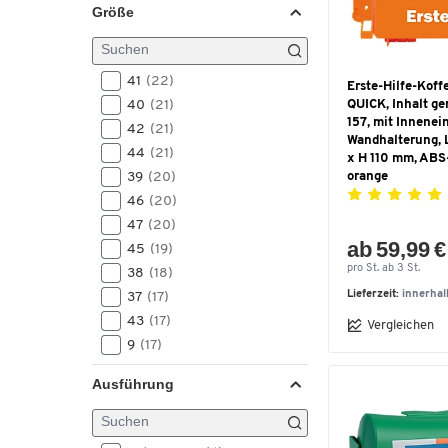
Größe
41
(22)
Erste-Hilfe-Ko
40
(21)
QUICK, Inhalt ge
157, mit Innenei
42
(21)
Wandhalterung, 
44
(21)
x H 110 mm, ABS
39
(20)
orange
46
(20)
47
(20)
ab 59,99 €
45
(19)
pro St. ab 3 St.
38
(18)
Lieferzeit:
innerha
37
(17)
43
(17)
Vergleichen
9
(17)
10
(16)
Ausführung
7
(15)
8
(15)
11
(14)