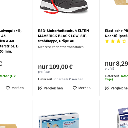
Salvequick®,
ESD-Sicherheitsschuh ELTEN
Elastische Pf
. 45
MAVERICK BLACK LOW, S1P,
Nachfüllpack,
den & 40
Stahlkappe, Größe 40
terstrips, B
Mehrere Varianten vorhanden
120 mm,
€
nur 8,29
nur 109,00 €
pro VE
pro Paar
eferbar (1-2
Lieferzeit:
sofor
Lieferzeit:
innerhalb 2 Wochen
Tage)
Merken
Merken
Vergleichen
Vergleiche