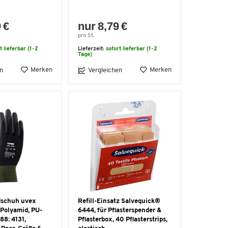
 €
nur 8,79 €
pro St.
t lieferbar (1-2
Lieferzeit:
sofort lieferbar (1-2
Tage)
Merken
Merken
n
Vergleichen
schuh uvex
Refill-Einsatz Salvequick®
 Polyamid, PU-
6444, für Pflasterspender &
88: 4131,
Pflasterbox, 40 Pflasterstrips,