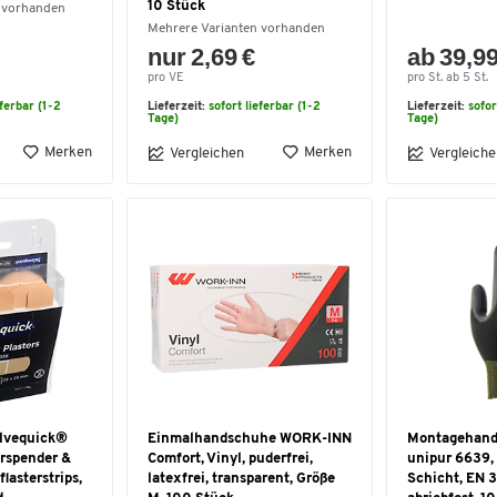
10 Stück
 vorhanden
Mehrere Varianten vorhanden
nur 2,69 €
ab 39,99
pro VE
pro St. ab 5 St.
eferbar (1-2
Lieferzeit:
sofort lieferbar (1-2
Lieferzeit:
sofor
Tage)
Tage)
Merken
Merken
Vergleichen
Vergleiche
alvequick®
Einmalhandschuhe WORK-INN
Montagehand
erspender &
Comfort, Vinyl, puderfrei,
unipur 6639,
flasterstrips,
latexfrei, transparent, Größe
Schicht, EN 3