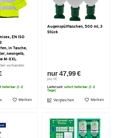
Augenspülflaschen, 500 ml, 3
Stück
nisex, EN ISO
2
ifen, in Tasche,
er, neongelb,
ße M-XXL
nten vorhanden
€
nur 47,99 €
pro VE
t lieferbar (1-2
Lieferzeit:
sofort lieferbar (1-2
Tage)
Merken
Merken
n
Vergleichen