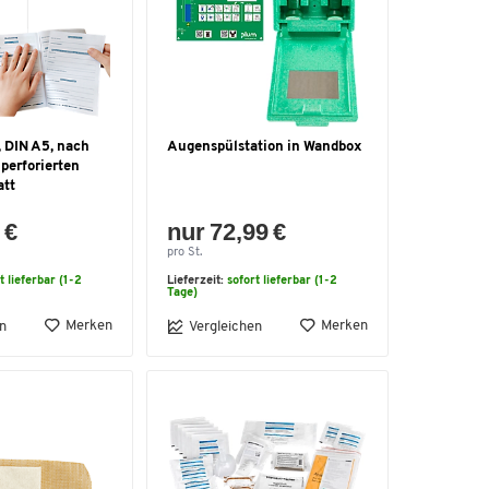
 DIN A5, nach
Augenspülstation in Wandbox
 perforierten
att
 €
nur 72,99 €
pro St.
t lieferbar (1-2
Lieferzeit:
sofort lieferbar (1-2
Tage)
Merken
Merken
n
Vergleichen