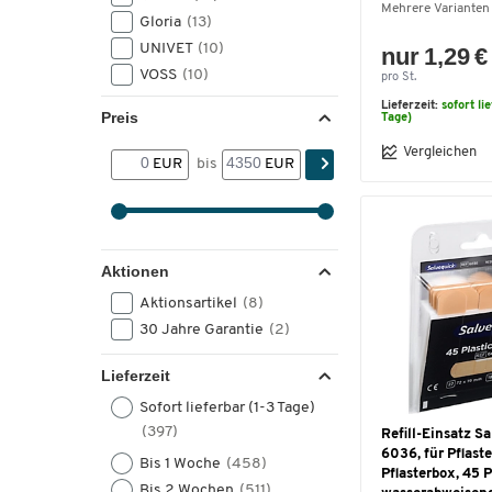
Mehrere Varianten
Gloria
(13)
UNIVET
(10)
nur 1,29 €
VOSS
(10)
pro St.
KS-Tools
(9)
Lieferzeit:
sofort li
Preis
Tage)
ELTEN
(7)
Vergleichen
JSP
(7)
EUR
bis
EUR
KNEETEK
(4)
PRO FIT
(4)
Schmerler
(4)
U Power
(4)
Aktionen
ASCHUA
(3)
Aktionsartikel
(8)
Eichner
(3)
30 Jahre Garantie
(2)
Haix
(3)
Jutec
(3)
Lieferzeit
Kronen-hansa
(3)
Sofort lieferbar (1-3 Tage)
Martor
(3)
(397)
Refill-Einsatz S
OPTREL
(3)
6036, für Pflast
Bis 1 Woche
(458)
PELTOR
(3)
Pflasterbox, 45 P
Bis 2 Wochen
(511)