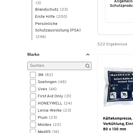
Allgemein
(3)
Schutzprodu
Brandschutz
(23)
Erste Hilfe
(200)
Persönliche
Schutzausrüstung (PSA)
(296)
522 Ergebnisse
Marke
3M
(82)
Soehngen
(48)
Uvex
(46)
First Aid Only
(31)
HONEYWELL
(24)
Leina-Werke
(23)
Plum
(23)
Kältekompresse,
Vorkühlung, Ein
Moldex
(22)
80 x 130 mm
MedX5
(16)