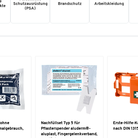
e
Schutzausrüstung
Brandschutz
Arbeitskleidung
kte
(PSA)
 ohne
Nachfüllset Typ 5 für
Erste-Hilfe-K
malgebrauch,
Pflasterspender aluderm®-
nach DIN 131
aluplast, Fingergelenkverband,