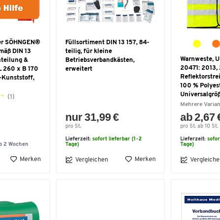
ffer SÖHNGEN®
Füllsortiment DIN 13 157, 84-
mäß DIN 13
teilig, für kleine
Warnweste, U
nteilung &
Betriebsverbandkästen,
20471: 2013, 
L 260 x B 170
erweitert
Reflektorstre
-Kunststoff,
100 % Polyest
Universalgrö
(1)
Mehrere Varia
nur 31,99 €
ab 2,67 
pro St.
pro St. ab 10 St.
Lieferzeit:
sofort lieferbar (1-2
Lieferzeit:
sofor
lb 2 Wochen
Tage)
Tage)
Merken
Merken
Vergleichen
Vergleiche