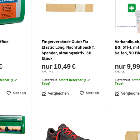
ffice
Fingerverbände QuickFix
Verbandbuch,
Elastic Long, Nachfüllpack f.
BGI 511-1, mit
Spender, atmungsaktiv, 30
Seiten, 50 Bl
Stück
€
nur 10,49 €
nur 9,99
pro Pak.
pro St.
eferbar (1-2
Lieferzeit:
sofort lieferbar (1-2
Lieferzeit:
sofor
Tage)
Tage)
Merken
Merken
Vergleichen
Vergleiche