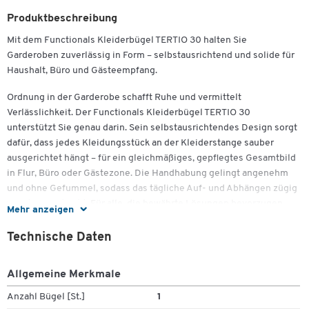
Produktbeschreibung
Mit dem Functionals Kleiderbügel TERTIO 30 halten Sie
Garderoben zuverlässig in Form – selbstausrichtend und solide für
Haushalt, Büro und Gästeempfang.
Ordnung in der Garderobe schafft Ruhe und vermittelt
Verlässlichkeit. Der Functionals Kleiderbügel TERTIO 30
unterstützt Sie genau darin. Sein selbstausrichtendes Design sorgt
dafür, dass jedes Kleidungsstück an der Kleiderstange sauber
ausgerichtet hängt – für ein gleichmäßiges, gepflegtes Gesamtbild
in Flur, Büro oder Gästezone. Die Handhabung gelingt angenehm
und ohne Gefummel, sodass das tägliche Auf- und Abhängen zügig
von der Hand geht. Für alle, die bewährte Lösungen bevorzugen.
Mehr anzeigen
Gefertigt aus hochwertigem Kunststoff in dezentem Dunkelgrau,
Technische Daten
integriert sich TERTIO 30 unaufdringlich in klassische wie moderne
Zum Zoomen doppeltippen
Einrichtungen. Die Oberfläche lässt sich leicht reinigen und sieht
Allgemeine Merkmale
auch bei häufiger Nutzung ordentlich aus.
Anzahl Bügel [St.]
1
Ob Mantel, Jacke oder Hemd: Die selbstausrichtende Aufhängung