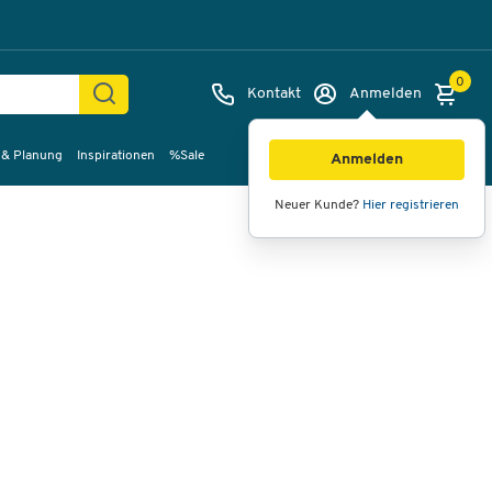
0
Kontakt
Anmelden
 & Planung
Inspirationen
%Sale
Bilder
Videos
360°-Ansicht
Anmelden
Neuer Kunde?
Hier registrieren