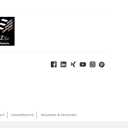
ort
Umwelttechnik
Verpacken & Versenden