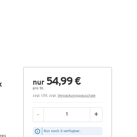
54,99 €
nur
x
pro St.
zzgl. USt. zzgl.
Verpackungspauschale
-
+
Nur noch 3 verfügbar.
eres