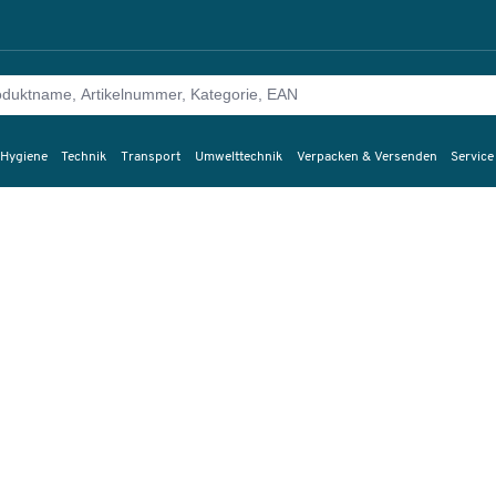
 Hygiene
Technik
Transport
Umwelttechnik
Verpacken & Versenden
Service