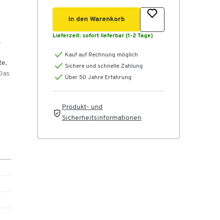
In den Warenkorb
Lieferzeit:
sofort lieferbar (1-2 Tage)
k
Kauf auf Rechnung möglich
te,
Sichere und schnelle Zahlung
 Das
Über 50 Jahre Erfahrung
Produkt- und
Sicherheitsinformationen
n
und
zu
der