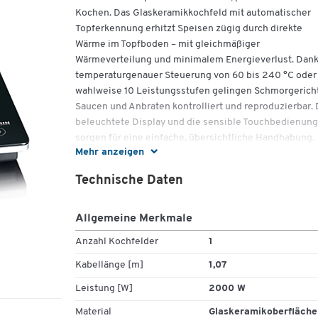
Kochen. Das Glaskeramikkochfeld mit automatischer
Topferkennung erhitzt Speisen zügig durch direkte
Wärme im Topfboden – mit gleichmäßiger
Wärmeverteilung und minimalem Energieverlust. Dan
temperaturgenauer Steuerung von 60 bis 240 °C oder
wahlweise 10 Leistungsstufen gelingen Schmorgerich
Saucen und Anbraten kontrolliert und reproduzierbar.
beleuchtete Display und die sensible Touchbedienung
sorgen für eine einfache, übersichtliche Handhabung.
Mehr anzeigen
Für den Alltag in Küche, Teeküche oder als mobile
Technische Daten
Kochstelle überzeugt die KP 1071 mit praxisnahen
Sicherheits-Features: 180‑Minuten‑Timer mit Signalto
und automatischer Abschaltung, Überhitzungsschutz 
Allgemeine Merkmale
Kontrollleuchte. Die Glaskeramikoberfläche ist leicht 
Anzahl Kochfelder
1
reinigen, da die Hitze im Topf entsteht und nichts auf 
Fläche anbrennt. Das schlanke Format spart Platz und
Kabellänge [m]
1,07
macht die Kochplatte vielseitig einsetzbar – ob als
Leistung [W]
2000 W
Zusatzkochfeld, für Buffet‑Einsätze oder im kleinen
Haushalt.
Material
Glaskeramikoberfläche