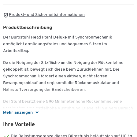
Produkt- und Sicherheitsinformationen
Produktbeschreibung
Der Bürostuhl Head Point Deluxe mit Synchronmechanik
ermöglicht ermüdungsfreies und bequemes Sitzen im
Arbeitsalltag.
Da die Neigung der Sitzfläche an die Neigung der Rückenlehne
gekoppelt ist, bewegt sich diese beim Zurücklehnen mit. Die
Synchronmechanik fördert einen aktiven, nicht starren
Bewegungsablauf und regt somit die Rückenmuskulatur und
Nährstoffversorgung der Bandscheiben an.
Der Stuhl besitzt eine 590 Millimeter hohe Rückenlehne, eine
vergleichsweise mittelhohe Ausführung. Diese ist in einem Bereich
Mehr anzeigen
von 70 Millimetern höhenverstellbar, sodass Sie sie genau an Ihre
Körpergröße anpassen können. Weniger Hitzestau, eine bessere
Ihre Vorteile
Luftzirkulation, gutes Rückenklima: Der atmungsaktive Netzrücken
ist ein weiterer Pluspunkt des Bürostuhls.
Die Belastungsgrenze dieses Bürostuhls beläuft sich auf 110 kg