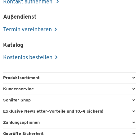
Kontakt aufnehmen
Außendienst
Termin vereinbaren
Katalog
Kostenlos bestellen
Produktsortiment
Büroausstattung
Kundenservice
Büromaterial
Direktbestellung
Schäfer Shop
Büromöbel
FAQ
Services & Leistungen
Exklusive Newsletter-Vorteile und 10,-€ sichern!
Lager & Betrieb
Garantie
AGB
Willkommensgutschein
Zahlungsoptionen
Reinigung & Hygiene
Kontaktformulare
Außendienst
Exklusive Aktionen
Paypal
Technik
Geprüfte Sicherheit
Lieferinformationen
Workplace Solutions
Individuelle Angebote