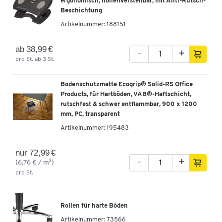
ergonomisch, höhenverstellbar, mit Anti-Rutsch-
Beschichtung
Artikelnummer:
188151
ab 38,99 €
-
+
pro St. ab 3 St.
Bodenschutzmatte Ecogrip® Solid-RS Office
Products, für Hartböden, VAB®-Haftschicht,
rutschfest & schwer entflammbar, 900 x 1200
mm, PC, transparent
Artikelnummer:
195483
nur 72,99 €
-
+
(6,76 € / m²)
pro St.
Rollen für harte Böden
Artikelnummer:
73566