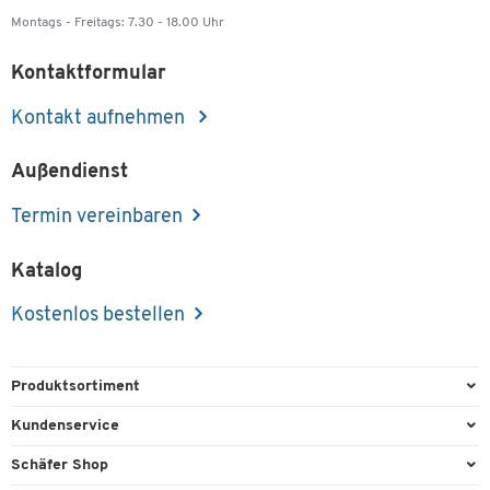
Montags - Freitags: 7.30 - 18.00 Uhr
Kontaktformular
Kontakt aufnehmen
Außendienst
Termin vereinbaren
Katalog
Kostenlos bestellen
Produktsortiment
Büroausstattung
Kundenservice
Büromaterial
Direktbestellung
Schäfer Shop
Büromöbel
FAQ