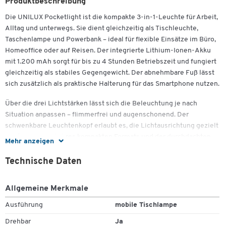
Produktbeschreibung
Die UNILUX Pocketlight ist die kompakte 3-in-1-Leuchte für Arbeit,
Alltag und unterwegs. Sie dient gleichzeitig als Tischleuchte,
Taschenlampe und Powerbank – ideal für flexible Einsätze im Büro,
Homeoffice oder auf Reisen. Der integrierte Lithium-Ionen-Akku
mit 1.200 mAh sorgt für bis zu 4 Stunden Betriebszeit und fungiert
gleichzeitig als stabiles Gegengewicht. Der abnehmbare Fuß lässt
sich zusätzlich als praktische Halterung für das Smartphone nutzen.
Über die drei Lichtstärken lässt sich die Beleuchtung je nach
Situation anpassen – flimmerfrei und augenschonend. Der
schwenkbare Leuchtenkopf erlaubt es, die Lichtausrichtung gezielt
zu steuern. Dank ihres kompakten Formats und der durchdachten
Mehr anzeigen
Konstruktion ist die Pocketlight ein vielseitiger Begleiter, der
Funktionalität mit klarem Design in weißgrauer Ausführung
Technische Daten
verbindet.
Allgemeine Merkmale
Ausführung
mobile Tischlampe
Wichtige Details
Drehbar
Ja